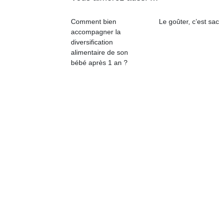
qu
so
Comment bien
Le goûter, c’est sac
s
accompagner la
c
diversification
p
alimentaire de son
en
bébé après 1 an ?
Do
me
am
à 
co
…