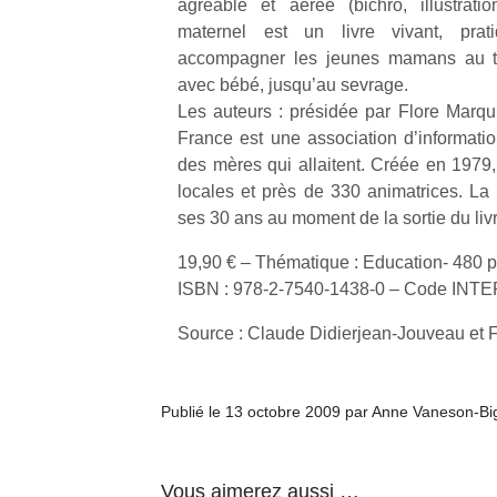
agréable et aérée (bichro, illustration
maternel est un livre vivant, prat
accompagner les jeunes mamans au tou
avec bébé, jusqu’au sevrage.
Les auteurs : présidée par Flore Marq
France est une association d’informatio
Un
des mères qui allaitent. Créée en 1979
locales et près de 330 animatrices. L
ses 30 ans au moment de la sortie du livr
p
e
19,90 € – Thématique : Education- 480 
u
ISBN : 978-2-7540-1438-0 – Code IN
Source : Claude Didierjean-Jouveau et Fi
Publié le 13 octobre 2009 par Anne Vaneson-B
cl
Le
pe
qu
Vous aimerez aussi …