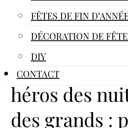
FÊTES DE FIN D’ANNÉ
DÉCORATION DE FÊTE
DIY
Euphytocalm,
CONTACT
héros des nuit
des grands : 