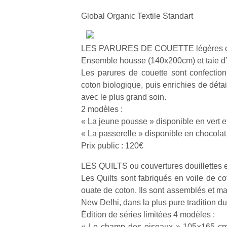
Global Organic Textile Standart
LES PARURES DE COUETTE légères c
Ensemble housse (140x200cm) et taie d’
Un
Les parures de couette sont confectio
coton biologique, puis enrichies de détai
avec le plus grand soin.
p
2 modèles :
e
« La jeune pousse » disponible en vert e
u
« La passerelle » disponible en chocolat
Prix public : 120€
LES QUILTS ou couvertures douillettes 
Les Quilts sont fabriqués en voile de co
cl
ouate de coton. Ils sont assemblés et ma
Le
New Delhi, dans la plus pure tradition d
pe
Édition de séries limitées 4 modèles :
qu
« Le champ des oiseaux » 105×165 cm 