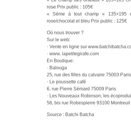
qu
rose Prix public : 105€
so
« Sème à tout champ » 135×195 cm
s
rose/chocolat et bleu Prix public : 125€
c
p
Où nous trouver ?
en
Sur le web:
Do
me
· Vente en ligne sur www.batchibatcha.
am
· www. lapetitegirafe.com
à 
En Boutique:
co
· Balouga
…
25, rue des filles du calvaire 75003 Paris
· Le poussette café
6, rue Pierre Sémard 75009 Paris
· Les Nouveaux Robinson, les écoprodui
56, bis rue Robespierre 93100 Montreuil
Source : Batchi Batcha