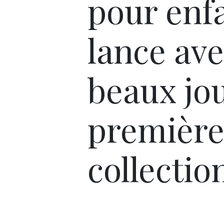
pour enf
lance ave
beaux jou
premièr
collectio