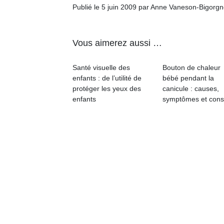
Publié le 5 juin 2009 par Anne Vaneson-Bigorg
NextGen,
l’
Des
une
trampolines
Vous aimerez aussi …
nouvelle
pour les
trottinette
grands et
Santé visuelle des
Bouton de chaleur
mécanique
Ap
les petits !
enfants : de l’utilité de
bébé pendant la
Beeper
co
Durant les
protéger les yeux des
canicule : causes,
Les
su
vacances
enfants
symptômes et cons
enfants
de
estivales
débordent
co
et avec le
souvent
fe
retour des
d’énergie.
he
beaux
Varier les
di
jours, c’est
occupations
de
l’occasion
n’est pas
re
rêvée
toujours
de
pour les
simple.
d’
enfants
Conjuguer
pe
de…
divertissement,
pr
activité
15