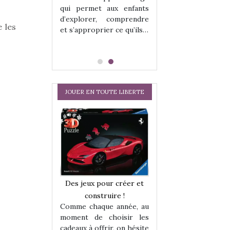
qui permet aux enfants
d’explorer, comprendre
 les
et s’approprier ce qu’ils…
JOUER EN TOUTE LIBERTE
a trottinette
Comment choisir
Des jeux pour créer et
 : bien plus
cabanes et des tip
construire !
 jeu !
les enfants ?
Comme chaque année, au
our la glisse
Quelle que soit l
moment de choisir les
sel, et même
sous laquel
cadeaux à offrir, on hésite