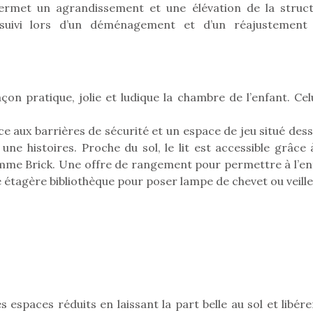
ermet un agrandissement et une élévation de la struct
 suivi lors d’un déménagement et d’un réajustement
Pâques 2026 : chocolats
Pâques 2026
et idées pour une chasse
et idées po
aux œufs magique en
aux œufs 
 pratique, jolie et ludique la chambre de l’enfant. Celu
famille
fam
Chocolats à petits prix,
Chocolats à
e aux barrières de sécurité et un espace de jeu situé dess
jouets malins et idées
jouets mal
une histoires. Proche du sol, le lit est accessible grâce 
créatives… voici de quoi
créatives… 
ramme Brick. Une offre de rangement pour permettre à l’en
organiser une chasse aux
organiser u
e étagère bibliothèque pour poser lampe de chevet ou veille
œufs magique…
œufs magiq
espaces réduits en laissant la part belle au sol et libére