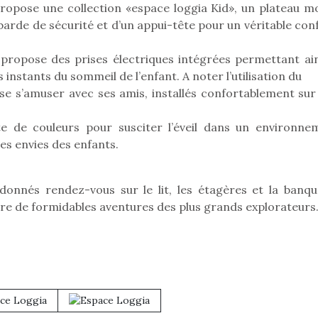
ropose une collection «espace loggia Kid», un plateau mo
rde de sécurité et d’un appui-tête pour un véritable conf
e propose des prises électriques intégrées permettant ain
instants du sommeil de l’enfant. A noter l’utilisation du
se s’amuser avec ses amis, installés confortablement sur
te de couleurs pour susciter l’éveil dans un environne
les envies des enfants.
loutre en peluche
Une loutre
r les enfants, un
pour les 
donnés rendez-vous sur le lit, les étagères et la banqu
al qui change des
animal qui
ivre de formidables aventures des plus grands explorateurs
ands classiques !
grands cl
eluches quelles
Les peluc
es soient, sont des
qu’elles soi
Petit chef deviendra
agnons pour les
compagnon
grand !
s. Doudou, meilleur
enfants. Dou
Les jeux d’imitation
objet à câliner,
ami, objet
constituent un véritable
ent,…
confident,…
terrain d’apprentissage