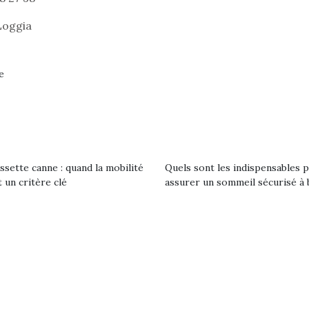
trictions de
les plus pe
ignement pendant
Loggia
commencer à
e 15 mois,…
La trottinet
e
ssette canne : quand la mobilité
Quels sont les indispensables 
 un critère clé
assurer un sommeil sécurisé à 
Kidywolf, une gamme de
Kidywolf, 
jeux non connectés qui
jeux non c
fait grandir !
fait g
Depuis 2019 la marque
Depuis 201
crée des jeux pour les
crée des j
enfants de 4 à 10 ans avec
enfants de 4