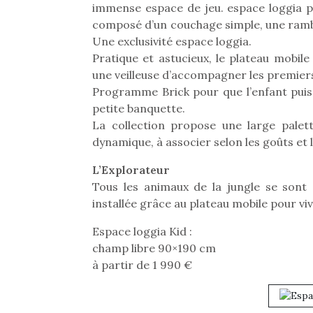
immense espace de jeu. espace loggia p
composé d’un couchage simple, une ramba
Une exclusivité espace loggia.
Pratique et astucieux, le plateau mobil
une veilleuse d’accompagner les premiers 
Programme Brick pour que l’enfant puis
petite banquette.
La collection propose une large palet
dynamique, à associer selon les goûts et 
Une 
L’Explorateur
pou
Tous les animaux de la jungle se sont 
anim
installée grâce au plateau mobile pour v
gr
Les p
Espace loggia Kid :
qu’ell
champ libre 90×190 cm
comp
à partir de 1 990 €
enfant
ami, 
confid