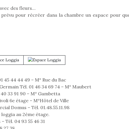
qui permet aux enfants
 avec des fleurs…
d’explorer, comprendre
 prévu pour récréer dans la chambre un espace pour que
et s’approprier ce qu’ils…
T’AS TON NERF ?
A l’heure du
déconfinement, des
01 45 44 44 49 – M° Rue du Bac
premières grosses
t-Germain Tél. 01 46 34 69 74 – M° Maubert
chaleurs et des futures
01 40 33 91 90 – M° Gambetta
vacances estivales, le
 l’aventure était au
voli 6e étage – M°Hôtel de Ville
parc, le jardin, la…
Le boom de l
out du jardin ?
ial Domus – Tél. 01.48.55.11.98
pour enfant
trois confinements
e loggia au 2ème étage.
ssifs, des couvre-
qu’un
 – Tél. 04 93 55 46 31
 à des heures
L’attrait p
érentes, des
est univer
8 27 38