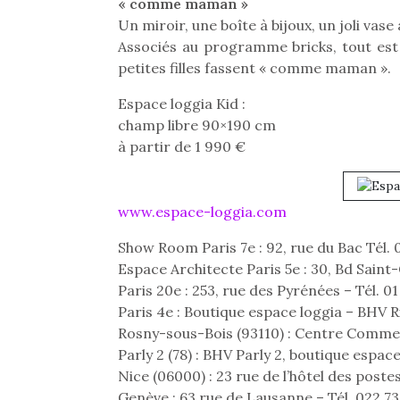
« comme maman »
Un miroir, une boîte à bijoux, un joli vase
Associés au programme bricks, tout est
petites filles fassent « comme maman ».
Espace loggia Kid :
champ libre 90×190 cm
à partir de 1 990 €
www.espace-loggia.com
Show Room Paris 7e : 92, rue du Bac Tél. 
Espace Architecte Paris 5e : 30, Bd Sain
Paris 20e : 253, rue des Pyrénées – Tél. 
Et si
Paris 4e : Boutique espace loggia – BHV Ri
b
NextGen, une nouvelle
Rosny-sous-Bois (93110) : Centre Commerc
Après 
trottinette mécanique
Des trampolines pour les
Parly 2 (78) : BHV Parly 2, boutique espac
succe
Beeper
grands et les petits !
Nice (06000) : 23 rue de l’hôtel des postes
feux
Les enfants débordent
Durant les vacances
diff
Genève : 63 rue de Lausanne – Tél. 022 73