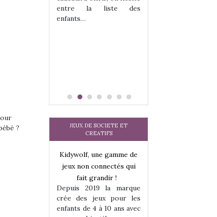
tits peuvent
matérialise le tipi 
entre la liste des
 s’y initier.
tissu, plastique…)
enfants…
te…
petite tente posé
pour
JEUX DE SOCIETE ET
bébé ?
CREATIFS
une gamme de
Kidywolf, une gamme de
Kidywolf, une ga
onnectés qui
jeux non connectés qui
jeux non connecté
randir !
fait grandir !
fait grandir 
9 la marque
Depuis 2019 la marque
Depuis 2019 la 
eux pour les
crée des jeux pour les
crée des jeux po
 à 10 ans avec
enfants de 4 à 10 ans avec
enfants de 4 à 10 a