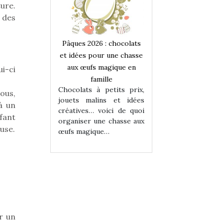
ure.
 des
 : chocolats
Pâques 2026 : chocolats
Pâques 2026 : cho
ur une chasse
et idées pour une chasse
et idées pour une
magique en
aux œufs magique en
aux œufs magiqu
i-ci
ille
famille
famille
 petits prix,
Chocolats à petits prix,
Chocolats à petit
ous,
ins et idées
jouets malins et idées
jouets malins et
à un
voici de quoi
créatives… voici de quoi
créatives… voici 
fant
ne chasse aux
organiser une chasse aux
organiser une cha
use.
ue…
œufs magique…
œufs magique…
r un