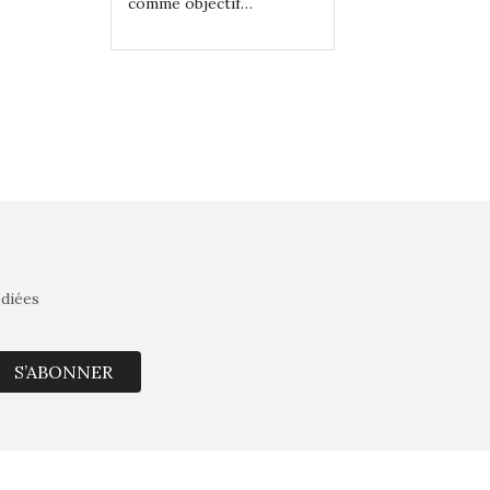
tif…
comme objectif…
comme objectif…
édiées
S’ABONNER