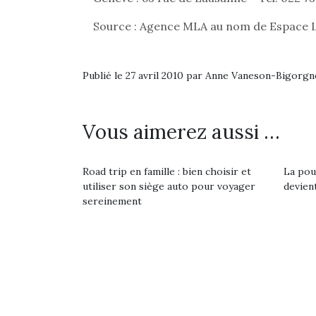
souvent d’énergie. Varier
estivales et avec le
res
les occupations n’est pas
retour des beaux jours,
d’élo
Source : Agence MLA au nom de Espace 
toujours simple.
c’est l’occasion rêvée
presqu
Conjuguer
pour les enfants de…
divertissement, activité
Publié le 27 avril 2010 par Anne Vaneson-Bigorgn
physique ou
apprentissage…
Vous aimerez aussi …
Road trip en famille : bien choisir et
La pou
utiliser son siège auto pour voyager
devient
sereinement