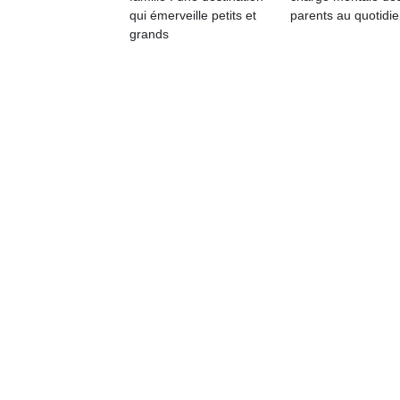
qu
qui émerveille petits et
parents au quotidie
so
grands
s
c
p
en
Do
me
am
à 
co
…