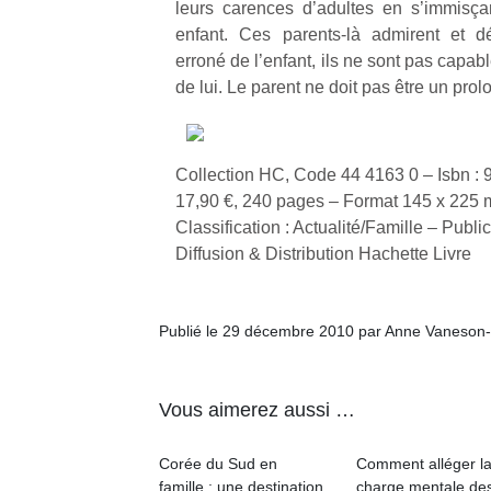
leurs carences d’adultes en s’immisç
enfant. Ces parents-là admirent et d
erroné de l’enfant, ils ne sont pas capa
de lui. Le parent ne doit pas être un pro
Un
Collection HC, Code 44 4163 0 – Isbn :
17,90 €, 240 pages – Format 145 x 225
p
Classification : Actualité/Famille – Public
e
Diffusion & Distribution Hachette Livre
u
Publié le 29 décembre 2010 par Anne Vaneson
Vous aimerez aussi …
cl
Le
pe
Corée du Sud en
Comment alléger l
qu
famille : une destination
charge mentale de