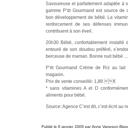
Savoureuse et parfaitement adaptée à se
gamme P’tit Gourmand est source de c
bon développement de bébé. La vitamine 
renforcement de ses défenses immunit
contribuent à son éveil.
Un
20h30 Bébé, confortablement installé dan
entouré de son doudou préféré, s’endo
berceuse de maman. Bonne nuit bébé 
p
e
P’tit Gourmand Crème de Riz au lait i
u
magasin.
Prix de vente conseillé: 1,88 €
* sans vitamines A et D conformément
aliments pour bébé.
Source: Agence C’est dit, c’est écrit au 
cl
Le
pe
qu
Publié le 8 janvier 2009 par Anne Vaneson-Big