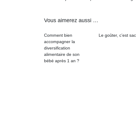
qu
so
s
Vous aimerez aussi …
c
p
en
Comment bien
Le goûter, c’est sac
Do
accompagner la
me
diversification
am
alimentaire de son
à 
bébé après 1 an ?
co
…