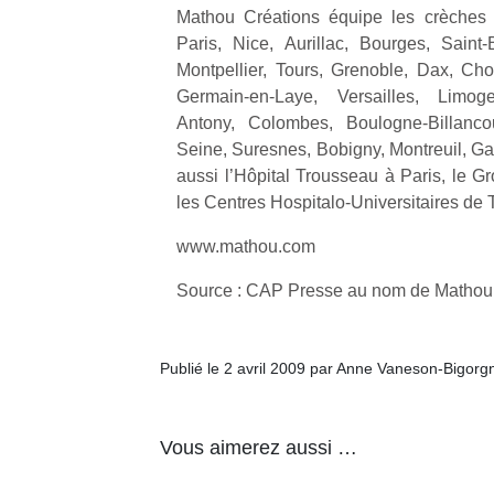
qu
Mathou Créations équipe les crèches 
so
Paris, Nice, Aurillac, Bourges, Saint-
s
Montpellier, Tours, Grenoble, Dax, Chole
c
Germain-en-Laye, Versailles, Limoges
p
Antony, Colombes, Boulogne-Billancour
en
Seine, Suresnes, Bobigny, Montreuil, 
Do
me
aussi l’Hôpital Trousseau à Paris, le G
am
les Centres Hospitalo-Universitaires de T
à 
co
www.mathou.com
…
Source : CAP Presse au nom de Mathou
Publié le 2 avril 2009 par Anne Vaneson-Bigorg
Vous aimerez aussi …