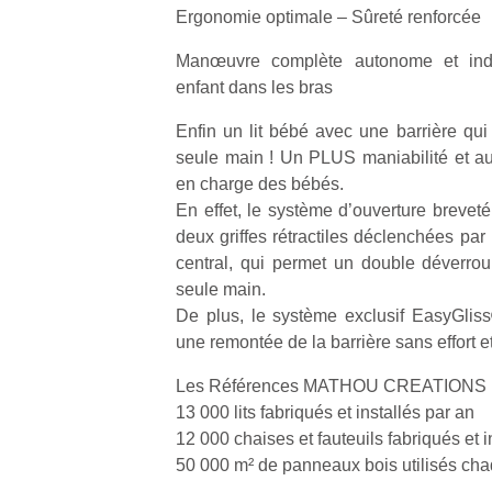
Ergonomie optimale – Sûreté renforcée
Manœuvre complète autonome et ind
enfant dans les bras
Enfin un lit bébé avec une barrière qu
Un
seule main ! Un PLUS maniabilité et a
en charge des bébés.
En effet, le système d’ouverture brev
p
deux griffes rétractiles déclenchées par
e
central, qui permet un double déverroui
u
seule main.
De plus, le système exclusif EasyGlis
une remontée de la barrière sans effort e
Les Références MATHOU CREATIONS 
cl
13 000 lits fabriqués et installés par an
Le
12 000 chaises et fauteuils fabriqués et i
pe
50 000 m² de panneaux bois utilisés ch
qu