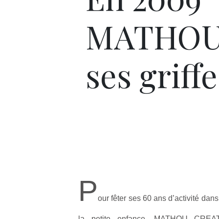
MATHOU 
ses griffe
P
our fêter ses 60 ans d’activité dans
la petite enfance, MATHOU CREAT