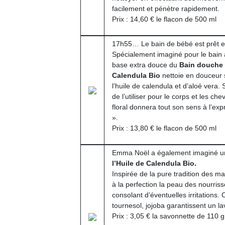
l’
facilement et pénètre rapidement.
Prix : 14,60 € le flacon de 500 ml
NextGen,
Des
une
trampolines
17h55… Le bain de bébé est prêt e
nouvelle
pour les
Ap
Spécialement imaginé pour le bain 
trottinette
co
base extra douce du
grands et
Bain douche 
mécanique
su
Calendula Bio
nettoie en douceur 
les petits !
Beeper
de
l’huile de calendula et d’aloé vera
Durant les
Les
co
de l’utiliser pour le corps et les ch
vacances
enfants
fe
floral donnera tout son sens à l’ex
estivales
débordent
he
».
et avec le
souvent
di
Prix : 13,80 € le flacon de 500 ml
retour des
d’énergie.
de
beaux
Varier les
re
jours, c’est
Emma Noël a également imaginé 
occupations
de
l’occasion
l’Huile de Calendula Bio.
n’est pas
d’
rêvée
Inspirée de la pure tradition des ma
toujours
pe
pour les
à la perfection la peau des nourris
simple.
pr
enfants
consolant d’éventuelles irritations. 
Conjuguer
15
de…
tournesol, jojoba garantissent un 
divertissement,
Prix : 3,05 € la savonnette de 110 g
activité