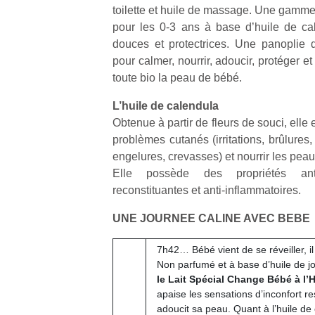
toilette et huile de massage. Une gamme
pour les 0-3 ans à base d’huile de ca
douces et protectrices. Une panoplie 
pour calmer, nourrir, adoucir, protéger 
toute bio la peau de bébé.
Un
L’huile de calendula
Obtenue à partir de fleurs de souci, elle 
problèmes cutanés (irritations, brûlures, 
p
engelures, crevasses) et nourrir les pea
e
Elle possède des propriétés antise
u
reconstituantes et anti-inflammatoires.
UNE JOURNEE CALINE AVEC BEBE
7h42… Bébé vient de se réveiller, i
cl
Non parfumé et à base d’huile de jo
Le
le Lait Spécial Change Bébé à l’
pe
apaise les sensations d’inconfort r
qu
adoucit sa peau. Quant à l’huile de 