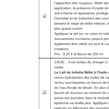
qu
l’apparition des rougeurs. Matin ap
so
application, la présence d’oxyde de
s
anti-irritante et réparatrice, protèg
c
l’humidité et du frottement des cou
p
laissera le siège de bébé nettoyé, 
en
plus grand confort.
Do
Appliquer le lait sur un coton et ne
me
mouvements circulaires jusqu’à péné
am
également être utilisé sur tout le c
à 
irritations.
co
Prix : 9,20 € le flacon de 250 ml
…
13h26… Il est temps de changer à
sieste
Le Lait de toilette Bébé à l’huil
vertus hydratantes des huiles de ca
vertus nourrissantes du beurre de ka
de l’eau florale de bleuet. En plus 
besoin de douceur au moment du ch
passe ses journées dans la sérénité 
épiderme ne tiraille plus. Appliquer l
nettoyer en effectuant des mouvement