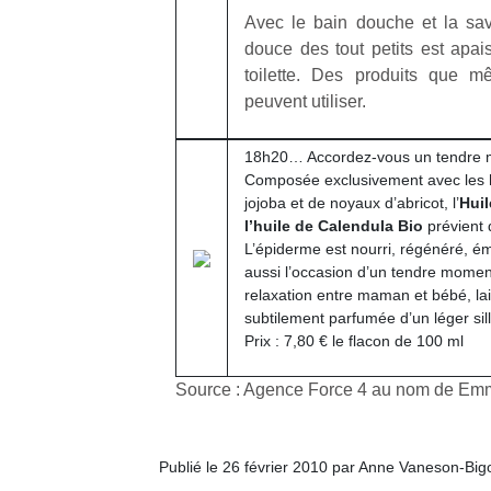
physique
Avec le bain douche et la sav
ou
douce des tout petits est apai
apprentissage…
toilette. Des produits que m
peuvent utiliser.
18h20… Accordez-vous un tendre 
Composée exclusivement avec les h
jojoba et de noyaux d’abricot, l’
Hui
l’huile de Calendula Bio
prévient
L’épiderme est nourri, régénéré, émol
aussi l’occasion d’un tendre momen
relaxation entre maman et bébé, la
subtilement parfumée d’un léger sill
Prix : 7,80 € le flacon de 100 ml
Source : Agence Force 4 au nom de Em
Publié le 26 février 2010 par Anne Vaneson-Bi