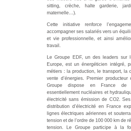
qu
sitting, crèche, halte garderie, jard
so
maternelle…).
s
c
Cette initiative renforce l’engagem
p
accompagner ses salariés vers un équilib
en
et vie professionnelle, et ainsi amélio
Do
travail.
me
am
Le Groupe EDF, un des leaders sur l
à 
Europe, est un énergéticien intégré, 
co
…
métiers : la production, le transport, la 
vente d’énergies. Premier producteur d
Groupe dispose en France de 
essentiellement nucléaires et hydrauliq
électricité sans émission de CO2. Ses f
distribution d’électricité en France 
lignes électriques aériennes et souter
tension et de l’ordre de 100 000 km de r
tension. Le Groupe participe à la fo