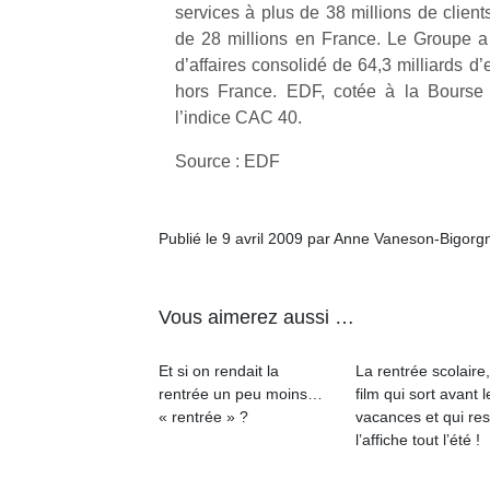
services à plus de 38 millions de clien
de 28 millions en France. Le Groupe a 
NextGen,
l’
Des
d’affaires consolidé de 64,3 milliards 
une
trampolines
hors France. EDF, cotée à la Bourse
nouvelle
pour les
l’indice CAC 40.
trottinette
grands et
mécanique
Source : EDF
Ap
les petits !
Beeper
co
Durant les
Les
su
vacances
enfants
de
estivales
Publié le 9 avril 2009 par Anne Vaneson-Bigorg
débordent
co
et avec le
souvent
fe
retour des
d’énergie.
he
beaux
Vous aimerez aussi …
Varier les
di
jours, c’est
occupations
de
l’occasion
n’est pas
Et si on rendait la
La rentrée scolaire
re
rêvée
toujours
rentrée un peu moins…
film qui sort avant l
de
pour les
simple.
« rentrée » ?
vacances et qui res
d’
enfants
Conjuguer
l’affiche tout l’été !
pe
de…
divertissement,
pr
activité
15