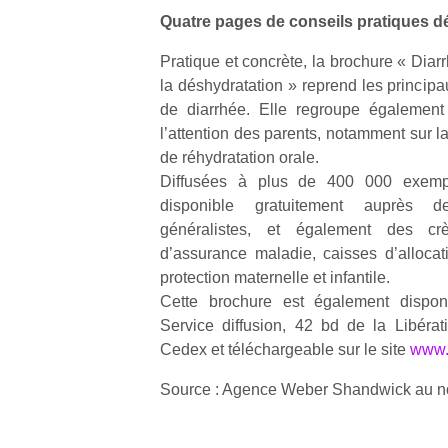
Quatre pages de conseils pratiques d
Pratique et concrète, la brochure « Diar
la déshydratation » reprend les principa
de diarrhée. Elle regroupe également 
l’attention des parents, notamment sur l
Un
de réhydratation orale.
Diffusées à plus de 400 000 exempl
disponible gratuitement auprès d
p
généralistes, et également des crè
e
d’assurance maladie, caisses d’allocati
u
protection maternelle et infantile.
Cette brochure est également dispon
Service diffusion, 42 bd de la Libéra
Cedex et téléchargeable sur le site
www.i
cl
Source : Agence Weber Shandwick au no
Le
pe
qu