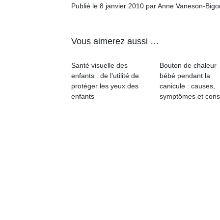
qu
Publié le 8 janvier 2010 par Anne Vaneson-Big
so
s
c
Vous aimerez aussi …
p
en
Santé visuelle des
Bouton de chaleur
Do
enfants : de l’utilité de
bébé pendant la
me
protéger les yeux des
canicule : causes,
am
enfants
symptômes et cons
à 
co
…