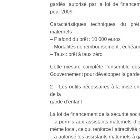
gardés, autorisé par la loi de financem
pour 2009.
Caractéristiques techniques du prê
maternels
– Plafond du prêt : 10 000 euros
Un
– Modalités de remboursement : échéanc
– Taux : prêt à taux zéro
p
Cette mesure complète l’ensemble des 
e
Gouvernement pour développer la garde 
u
2 – Les outils nécessaires à la mise 
de la
garde d’enfant
La loi de financement de la sécurité soci
cl
– a permis aux assistants maternels d’e
Le
même local, ce qui renforce l’attractivité 
pe
– a autorisé les assistants maternels à g
qu