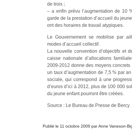
qu
de trois ;
so
– a enfin prévu l’augmentation de 10
s
garde de la prestation d’accueil du jeune
c
ont des horaires de travail atypiques.
p
en
Le Gouvernement se mobilise par aill
Do
modes d’accueil collectif.
me
La nouvelle convention d’objectifs et de
am
caisse nationale d’allocations familia
à 
co
2009-2012 donne des moyens concrets 
…
un taux d’augmentation de 7,5 % par an 
sociale, qui correspond à une progressi
d’euros d’ici à 2012, plus de 100 000 sol
du jeune enfant pourront être créées.
Source : Le Bureau de Presse de Bercy
Publié le 11 octobre 2009 par Anne Vaneson-Bi