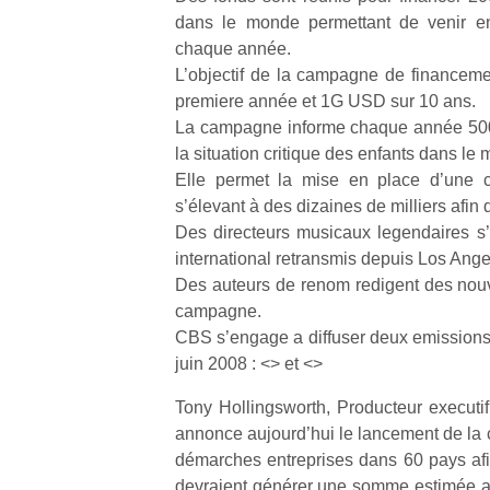
dans le monde permettant de venir e
chaque année.
L’objectif de la campagne de financem
Un
premiere année et 1G USD sur 10 ans.
La campagne informe chaque année 500
la situation critique des enfants dans le
p
Elle permet la mise en place d’une
e
s’élevant à des dizaines de milliers afin 
u
Des directeurs musicaux legendaires s
international retransmis depuis Los Ange
Des auteurs de renom redigent des nouve
campagne.
CBS s’engage a diffuser deux emissions
cl
juin 2008 : <> et <>
Le
pe
Tony Hollingsworth, Producteur executi
qu
annonce aujourd’hui le lancement de la 
qu
démarches entreprises dans 60 pays af
so
devraient générer une somme estimée 