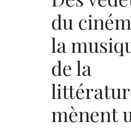
du ciném
la musiq
de la
littératu
mènent 