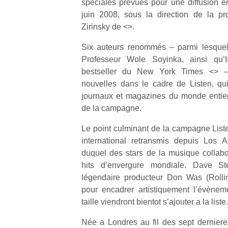
speciales prevues pour une diffusion en
trottinette
grands et
juin 2008, sous la direction de la pr
mécanique
les petits !
Zirinsky de <>.
Durant les
Ap
Beeper
vacances
co
Les
Six auteurs renommés – parmi lesquels
estivales
su
enfants
Professeur Wole Soyinka, ainsi qu’
et avec le
de
débordent
bestseller du New York Times <
retour des
> –
co
souvent
beaux
fe
nouvelles dans le cadre de Listen, qu
d’énergie.
jours, c’est
he
Varier les
journaux et magazines du monde entie
l’occasion
di
occupations
de la campagne.
rêvée
de
n’est pas
pour les
re
toujours
Le point culminant de la campagne Lis
enfants
de
simple.
international retransmis depuis Los 
de…
d’
Conjuguer
duquel des stars de la musique collabor
pe
divertissement,
hits d’envergure mondiale. Dave St
pr
activité
légendaire producteur Don Was (Rolli
15
physique
pour encadrer artistiquement l’évèneme
ou
apprentissage…
taille viendront bientot s’ajouter a la liste.
Née a Londres au fil des sept dernier