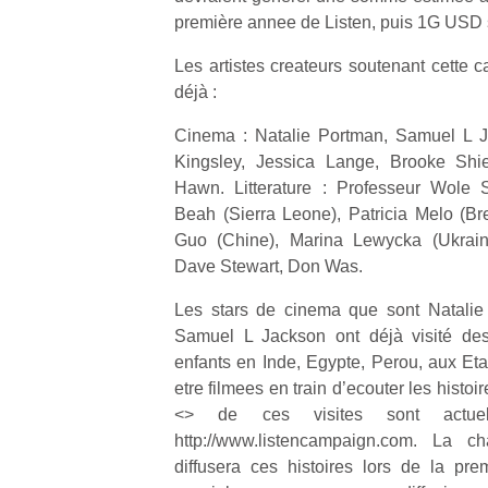
s
première annee de Listen, puis 1G USD s
c
p
Les artistes createurs soutenant cette 
en
déjà :
Do
me
Cinema : Natalie Portman, Samuel L J
am
Kingsley, Jessica Lange, Brooke Shie
à 
co
Hawn. Litterature : Professeur Wole S
…
Beah (Sierra Leone), Patricia Melo (Bre
Guo (Chine), Marina Lewycka (Ukraine
Dave Stewart, Don Was.
Les stars de cinema que sont Natalie
Samuel L Jackson ont déjà visité des
enfants en Inde, Egypte, Perou, aux Et
etre filmees en train d’ecouter les histoi
<> de ces visites sont actue
NextGen,
Des
http://www.listencampaign.com. La 
une
trampolines
l’
diffusera ces histoires lors de la pr
nouvelle
pour les