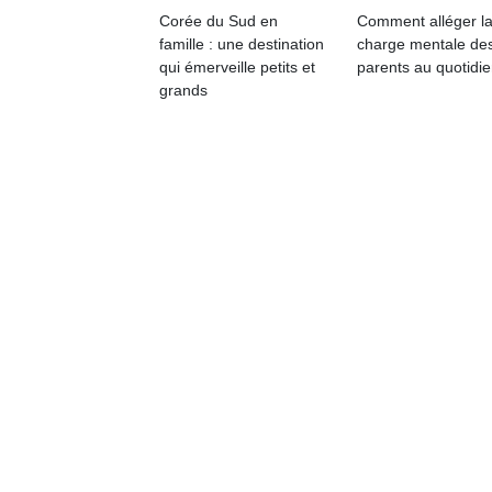
physique
Corée du Sud en
Comment alléger l
ou
famille : une destination
charge mentale de
apprentissage…
qui émerveille petits et
parents au quotidie
grands