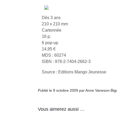
trampolines
l’
pour les
NextGen,
grands et
Dès 3 ans
une
les petits !
210 x 210 mm
nouvelle
Durant les
Ap
Cartonnée
trottinette
vacances
co
16 p.
mécanique
estivales
su
6 pop-up
Beeper
et avec le
de
14,95 €
Les
retour des
co
enfants
MDS : 60274
beaux
fe
débordent
jours, c’est
he
ISBN : 978-2-7404-2662-3
souvent
l’occasion
di
d’énergie.
Source : Editions Mango Jeunesse
rêvée
de
Varier les
pour les
re
occupations
enfants
de
n’est pas
de…
d’
Publié le 9 octobre 2009 par Anne Vaneson-Big
toujours
pe
simple.
pr
Conjuguer
15
Vous aimerez aussi …
divertissement,
activité