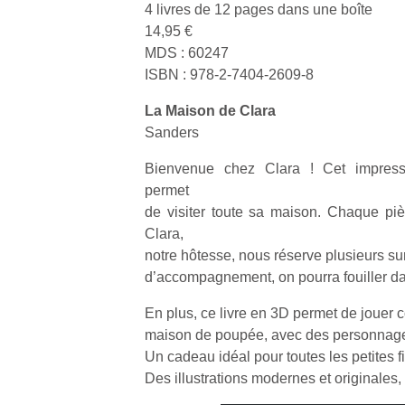
4 livres de 12 pages dans une boîte
14,95 €
MDS : 60247
ISBN : 978-2-7404-2609-8
La Maison de Clara
Un
Sanders
Bienvenue chez Clara ! Cet impress
p
permet
e
de visiter toute sa maison. Chaque piè
u
Clara,
notre hôtesse, nous réserve plusieurs surp
d’accompagnement, on pourra fouiller da
En plus, ce livre en 3D permet de jouer
maison de poupée, avec des personnage
cl
Un cadeau idéal pour toutes les petites fi
Le
pe
Des illustrations modernes et originales,
qu