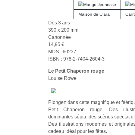
qu
so
Maison de Clara
Carr
s
c
Dès 3 ans
p
390 x 200 mm
en
Cartonnée
Do
14,95 €
me
MDS : 60237
am
ISBN : 978-2-7404-2604-3
à 
co
Le Petit Chaperon rouge
…
Louise Rowe
Plongez dans cette magnifique et féériq
Petit Chaperon rouge. Des illustr
dominantes sépia, des scènes spectacul
Des illustrations modernes et originale
cadeau idéal pour les fêtes.
Des