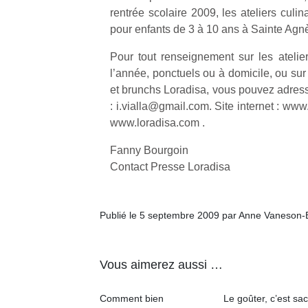
rentrée scolaire 2009, les ateliers culi
pour enfants de 3 à 10 ans à Sainte Agn
Pour tout renseignement sur les ateli
l’année, ponctuels ou à domicile, ou sur l
et brunchs Loradisa, vous pouvez adresse
Un
: i.vialla@gmail.com. Site internet : ww
www.loradisa.com .
p
Fanny Bourgoin
e
Contact Presse Loradisa
u
Publié le 5 septembre 2009 par Anne Vaneson-
cl
Vous aimerez aussi …
Le
pe
Comment bien
Le goûter, c’est sac
qu