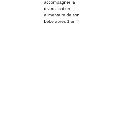
accompagner la
qu
diversification
so
alimentaire de son
s
bébé après 1 an ?
c
p
en
Do
me
am
à 
co
…