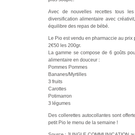
Avec de nouvelles recettes tous le
diversification alimentaire avec créativit
équilibre des repas de bébé.
Le Pio est vendu en pharmaccie au prix p
Un
2€50 les 200gr.
La gamme se compose de 6 goûts pour a
alimentaire en douceur :
p
Pommes Pommes
e
Bananes/Myrtilles
u
3 fruits
Carottes
Potimarron
3 légumes
cl
Des collerettes autocollantes sont offerte
Le
petit Pio le menu de la semaine !
pe
qu
Source : JUNGLE COMMUNICATION au