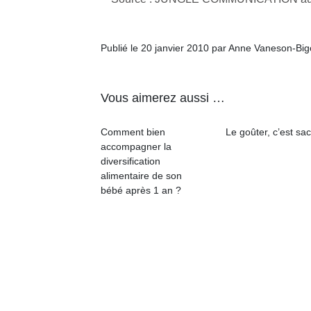
qu
so
s
Publié le 20 janvier 2010 par Anne Vaneson-Bi
c
p
en
Do
Vous aimerez aussi …
me
am
Comment bien
Le goûter, c’est sac
à 
accompagner la
co
diversification
…
alimentaire de son
bébé après 1 an ?
NextGen,