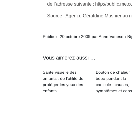
de l’adresse suivante : http://public.me.
NextGen,
Source : Agence Géraldine Musnier au
l’
Des
une
trampolines
nouvelle
pour les
trottinette
Publié le 20 octobre 2009 par Anne Vaneson-B
grands et
mécanique
Ap
les petits !
Beeper
co
Durant les
Les
su
Vous aimerez aussi …
vacances
enfants
de
estivales
débordent
co
et avec le
Santé visuelle des
Bouton de chaleur
souvent
fe
retour des
enfants : de l’utilité de
bébé pendant la
d’énergie.
he
beaux
protéger les yeux des
canicule : causes,
Varier les
di
jours, c’est
enfants
symptômes et cons
occupations
de
l’occasion
n’est pas
re
rêvée
toujours
de
pour les
simple.
d’
enfants
Conjuguer
pe
de…
divertissement,
pr
activité
15