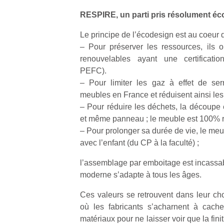
RESPIRE, un parti pris résolument é
Le principe de l’écodesign est au coeur d
– Pour préserver les ressources, ils on
renouvelables ayant une certificatio
Un
PEFC).
– Pour limiter les gaz à effet de serre
meubles en France et réduisent ainsi les 
p
– Pour réduire les déchets, la découpe 
e
et même panneau ; le meuble est 100% r
u
– Pour prolonger sa durée de vie, le meub
avec l’enfant (du CP à la faculté) ;
l’assemblage par emboitage est incassab
moderne s’adapte à tous les âges.
cl
Ces valeurs se retrouvent dans leur choi
Le
où les fabricants s’acharnent à cache
pe
matériaux pour ne laisser voir que la fi
qu