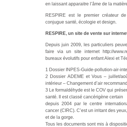
qu
en laissant apparaitre l’âme de la matiè
so
s
RESPIRE est le premier créateur de 
c
conjugue santé, écologie et design.
p
en
RESPIRE, un site de vente sur interne
Do
Depuis juin 2009, les particuliers peuve
me
am
faire via un site internet http://www.r
à 
bureaux évolutifs pour enfant Alexi et Té
co
…
1 Dossier INPES-Guide-pollution-air-int
2 Dossier ADEME et Vous – juillet/aoû
intérieur – Changement d’air recomman
3 Le formaldéhyde est le COV qui présent
santé. Il est classé cancérigène certain
depuis 2004 par le centre internation
cancer (CIRC). C’est un irritant des yeux
et de la gorge.
Tous les documents sont mis à dispositio