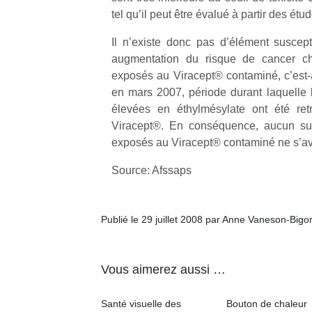
qu
tel qu’il peut être évalué à partir des étu
so
s
Il n’existe donc pas d’élément suscept
c
augmentation du risque de cancer che
p
exposés au Viracept® contaminé, c’est-à
en
en mars 2007, période durant laquelle l
Do
élevées en éthylmésylate ont été ret
me
am
Viracept®. En conséquence, aucun suiv
à 
exposés au Viracept® contaminé ne s’av
co
…
Source: Afssaps
Publié le 29 juillet 2008 par Anne Vaneson-Bigo
Vous aimerez aussi …
Santé visuelle des
Bouton de chaleur
NextGen,
Des