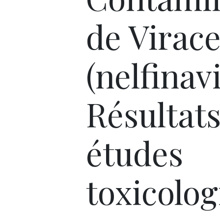
de Virac
(nelfinavi
Résultats
études
toxicolo