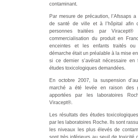
contaminant.
Par mesure de précaution, l’Afssaps a s
de santé de ville et à l’hôpital afin d
personnes traitées par Viracept
commercialisation du produit en Fran
Un
enceintes et les enfants traités ou 
démarche était un préalable à la mise en
si ce dernier s’avérait nécessaire en 
p
études toxicologiques demandées.
e
u
En octobre 2007, la suspension d’aut
marché a été levée en raison des g
apportées par les laboratoires Roc
Viracept®.
Les résultats des études toxicologiques
cl
Le
par les laboratoires Roche. Ils sont rassu
pe
les niveaux les plus élevés de contami
qu
sont très inférieurs au seuil de toxicit