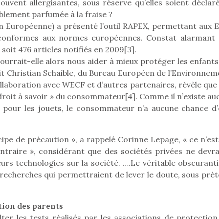
eluches quelles
Les peluc
uvent allergisantes, sous réserve qu’elles soient déclar
qui permet aux enfants
es soient, sont des
qu’elles soi
blement parfumée à la fraise ?
d’explorer, comprendre
agnons pour les
compagnon
 Européenne) a présenté l’outil RAPEX, permettant aux E
et s’approprier ce qu’ils…
s. Doudou, meilleur
enfants. Dou
 conformes aux normes européennes. Constat alarmant :
objet à câliner,
ami, objet
soit 476 articles notifiés en 2009[3].
ent,…
confident,…
rrait-elle alors nous aider à mieux protéger les enfants
oit Christian Schaible, du Bureau Européen de l’Environnem
laboration avec WECF et d’autres partenaires, révèle que
 droit à savoir » du consommateur[4]. Comme il n’existe au
 pour les jouets, le consommateur n’a aucune chance d’
 l’aventure était au
T’AS TON NERF ?
ncipe de précaution », a rappelé Corinne Lepage, « ce n’es
A l’heure du
out du jardin ?
ntraire », considérant que des sociétés privées ne devra
déconfinement, des
trois confinements
leurs technologies sur la société. ….Le véritable obscuran
premières grosses
ssifs, des couvre-
chaleurs et des futures
s recherches qui permettraient de lever le doute, sous pré
 à des heures
vacances estivales, le
érentes, des
parc, le jardin, la…
trictions de
Le boom de l
tion des parents
ignement pendant
pour enfant
e 15 mois,…
er les tests réalisés par les associations de protection