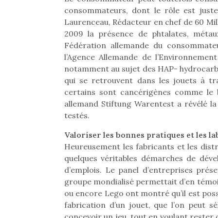
Beeper
grands et les petits !
consommateurs, dont le rôle est just
Les enfants débordent
Durant les vacances
Laurenceau, Rédacteur en chef de 60 Mil
souvent d’énergie. Varier
estivales et avec le
2009 la présence de phtalates, métau
les occupations n’est pas
retour des beaux jours,
Fédération allemande du consommateu
toujours simple.
c’est l’occasion rêvée
l’Agence Allemande de l’Environnement
Conjuguer
pour les enfants de…
notamment au sujet des HAP- hydrocarbu
divertissement, activité
qui se retrouvent dans les jouets à tra
physique ou
apprentissage…
certains sont cancérigènes comme le b
allemand Stiftung Warentest a révélé la
testés.
Valoriser les bonnes pratiques et les l
Heureusement les fabricants et les distr
quelques véritables démarches de dév
d’emplois. Le panel d’entreprises prése
groupe mondialisé permettait d’en témoig
ou encore Lego ont montré qu’il est poss
fabrication d’un jouet, que l’on peut 
concevoir un jeu, tout en voulant rester