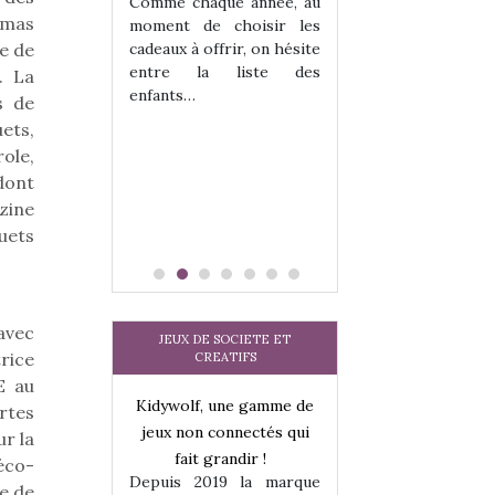
 jeu !
les enfants ?
Comme chaque année, au
omas
our la glisse
Quelle que soit l
moment de choisir les
sel, et même
sous laquel
e de
cadeaux à offrir, on hésite
tits peuvent
matérialise le tipi 
entre la liste des
. La
 s’y initier.
tissu, plastique…)
enfants…
s de
te…
petite tente posé
ets,
ole,
dont
zine
uets
avec
JEUX DE SOCIETE ET
rice
CREATIFS
E au
une gamme de
Kidywolf, une gamme de
Kidywolf, une ga
rtes
onnectés qui
jeux non connectés qui
jeux non connecté
r la
randir !
fait grandir !
fait grandir 
éco-
9 la marque
Depuis 2019 la marque
Depuis 2019 la 
ue de