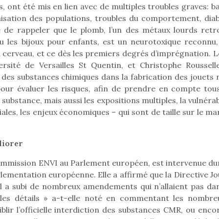
, ont été mis en lien avec de multiples troubles graves: b
inisation des populations, troubles du comportement, diab
 de rappeler que le plomb, l’un des métaux lourds retr
ou les bijoux pour enfants, est un neurotoxique reconnu,
 cerveau, et ce dès les premiers degrés d’imprégnation. L
rsité de Versailles St Quentin, et Christophe Roussell
n des substances chimiques dans la fabrication des jouets 
pour évaluer les risques, afin de prendre en compte tous
 substance, mais aussi les expositions multiples, la vulnérab
ociales, les enjeux économiques – qui sont de taille sur le m
liorer
Commission ENVI au Parlement européen, est intervenue du
loutre en peluche
Petit chef deviendra
Une loutre
glementation européenne. Elle a affirmé que la Directive J
r les enfants, un
grand !
pour les 
ial a subi de nombreux amendements qui n’allaient pas dan
Les jeux d’imitation
al qui change des
animal qui
 les détails » a-t-elle noté en commentant les nombre
constituent un véritable
ands classiques !
grands cl
lir l’officielle interdiction des substances CMR, ou encor
terrain d’apprentissage