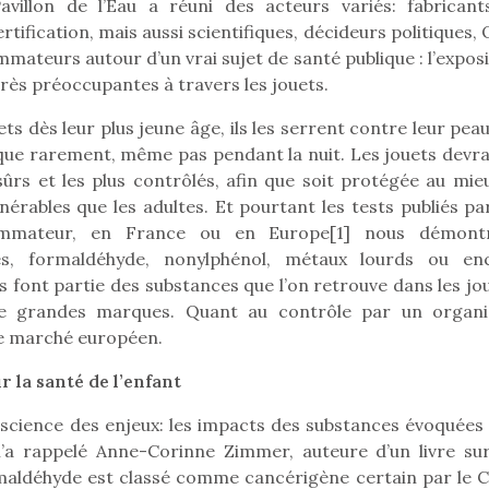
illon de l’Eau a réuni des acteurs variés: fabricant
rtification, mais aussi scientifiques, décideurs politiques
mateurs autour d’un vrai sujet de santé publique : l’expos
rès préoccupantes à travers les jouets.
Pâques 2026 : chocolats
Pâques 2026
et idées pour une chasse
et idées po
s dès leur plus jeune âge, ils les serrent contre leur peau
aux œufs magique en
aux œufs 
 que rarement, même pas pendant la nuit. Les jouets devra
famille
fam
sûrs et les plus contrôlés, afin que soit protégée au mieu
Chocolats à petits prix,
Chocolats à
nérables que les adultes. Et pourtant les tests publiés pa
jouets malins et idées
jouets mal
ommateur, en France ou en Europe[1] nous démont
créatives… voici de quoi
créatives… 
tes, formaldéhyde, nonylphénol, métaux lourds ou en
organiser une chasse aux
organiser u
font partie des substances que l’on retrouve dans les jou
œufs magique…
œufs magiq
de grandes marques. Quant au contrôle par un organ
 le marché européen.
 la santé de l’enfant
science des enjeux: les impacts des substances évoquées 
’a rappelé Anne-Corinne Zimmer, auteure d’un livre sur
ormaldéhyde est classé comme cancérigène certain par le C