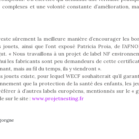
crée des jeux pour les
crée des j
 complexes et une volonté constante d’amélioration, mai
enfants de 4 à 10 ans avec
enfants de 4
comme objectif…
comme objec
 reste sûrement la meilleure manière d’encourager les bo
 jouets, ainsi que l’ont exposé Patricia Proia, de l’AFNO
ut. « Nous travaillons à un projet de label NF environne
hui les fabricants sont peu demandeurs de cette certificat
nt, mais au fil du temps, ils y viendront ».
s jouets existe, pour lequel WECF souhaiterait qu’il garan
ronnement que la protection de la santé des enfants, les j
éférer à d’autres labels européens, mentionnés sur le « g
 sur le site :
www.projetnesting.fr
igorgne