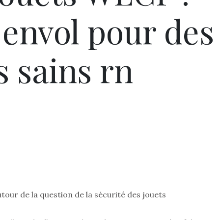
 envol pour des
s sains rn
tour de la question de la sécurité des jouets