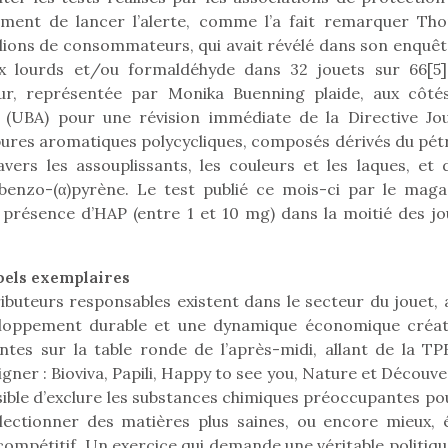
qu’un
ement de lancer l’alerte, comme l’a fait remarquer Th
L’attrait p
est univer
lions de consommateurs, qui avait révélé dans son enquêt
les plus pe
x lourds et/ou formaldéhyde dans 32 jouets sur 66[5]
commencer à
r, représentée par Monika Buenning plaide, aux côté
La trottinet
 (UBA) pour une révision immédiate de la Directive Jou
res aromatiques polycycliques, composés dérivés du pétr
vers les assouplissants, les couleurs et les laques, et 
enzo-(α)pyrène. Le test publié ce mois-ci par le maga
 présence d’HAP (entre 1 et 10 mg) dans la moitié des jo
abels exemplaires
ibuteurs responsables existent dans le secteur du jouet, 
eloppement durable et une dynamique économique créat
ntes sur la table ronde de l’après-midi, allant de la TP
Kidywolf, une gamme de
Kidywolf, 
ner : Bioviva, Papili, Happy to see you, Nature et Découve
jeux non connectés qui
jeux non c
ible d’exclure les substances chimiques préoccupantes pou
fait grandir !
fait g
sélectionner des matières plus saines, ou encore mieux, 
Depuis 2019 la marque
Depuis 201
 compétitif. Un exercice qui demande une véritable politiq