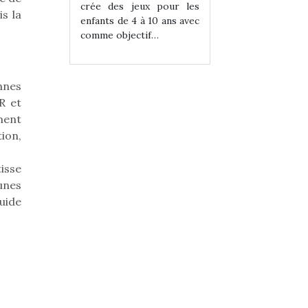
eux pour les
crée des jeux pour les
crée des jeux po
s la
 à 10 ans avec
enfants de 4 à 10 ans avec
enfants de 4 à 10 a
tif…
comme objectif…
comme objectif…
nnes
R et
ment
ion,
tisse
eunes
uide