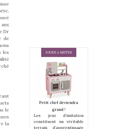
aisse
ète,
ouvé
 aux
e Dr
e de
nous
 les
JOUER A IMITER
ilité
arché
rant
 en peluche
Petit chef deviendra
Une loutre en pe
ouets
enfants, un
grand !
pour les enfants
s le
Les jeux d’imitation
 change des
animal qui chang
uses
constituent un véritable
assiques !
grands classiqu
e la
terrain d’apprentissage