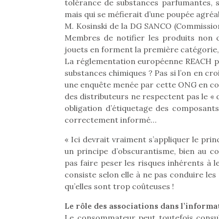
Les p
tolérance de substances parfumantes, so
qu’ell
mais qui se méfierait d’une poupée agréa
comp
M. Kosinski de la DG SANCO (Commission
enfant
Membres de notifier les produits non
ami, 
jouets en forment la première catégorie, 
confid
La réglementation européenne REACH pou
substances chimiques ? Pas si l’on en cr
une enquête menée par cette ONG en col
des distributeurs ne respectent pas le «
obligation d’étiquetage des composants
correctement informé…
Et si
« Ici devrait vraiment s’appliquer le pri
b
un principe d’obscurantisme, bien au co
Après 
pas faire peser les risques inhérents à 
succe
consiste selon elle à ne pas conduire le
feux
diff
qu’elles sont trop coûteuses !
res
NextGen, une nouvelle
Le rôle des associations dans l’informa
d’élo
presqu
trottinette mécanique
Des trampolines pour les
Le consommateur peut toutefois consult