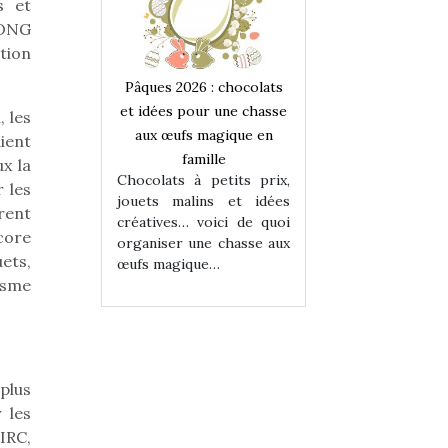
s et
, ONG
ition
 : chocolats
Pâques 2026 : chocolats
Pâques 2026 : cho
ur une chasse
et idées pour une chasse
et idées pour une
, les
magique en
aux œufs magique en
aux œufs magiqu
ient
ille
famille
famille
x la
 petits prix,
Chocolats à petits prix,
Chocolats à petit
r les
ins et idées
jouets malins et idées
jouets malins et
rent
voici de quoi
créatives… voici de quoi
créatives… voici 
core
ne chasse aux
organiser une chasse aux
organiser une cha
ets,
ue…
œufs magique…
œufs magique…
isme
plus
 les
IRC,