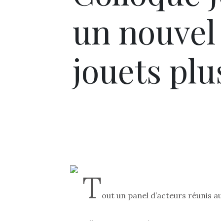
un nouvel
jouets plu
T
out un panel d’acteurs réunis au