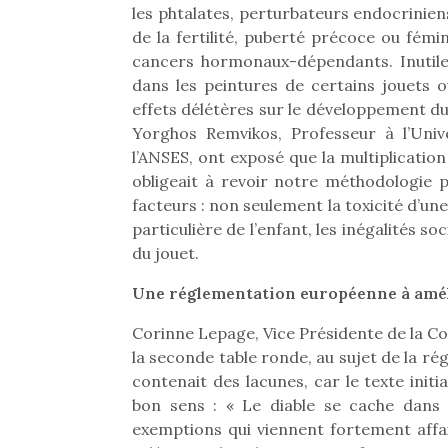
les phtalates, perturbateurs endocriniens
de la fertilité, puberté précoce ou fém
cancers hormonaux-dépendants. Inutile
dans les peintures de certains jouets 
effets délétères sur le développement du
Yorghos Remvikos, Professeur à l’Unive
l’ANSES, ont exposé que la multiplicatio
obligeait à revoir notre méthodologie 
facteurs : non seulement la toxicité d’une
particulière de l’enfant, les inégalités s
du jouet.
Une réglementation européenne à amé
Corinne Lepage, Vice Présidente de la 
Une 
la seconde table ronde, au sujet de la ré
pou
contenait des lacunes, car le texte init
anim
bon sens : « Le diable se cache dans
gr
exemptions qui viennent fortement affaib