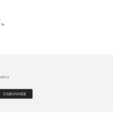
s
 la
édiées
S’ABONNER