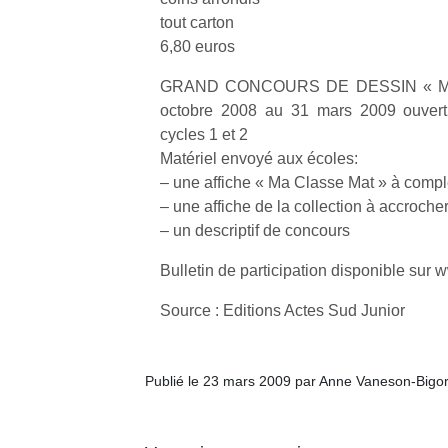
tout carton
6,80 euros
GRAND CONCOURS DE DESSIN « MA
octobre 2008 au 31 mars 2009 ouvert 
Un
cycles 1 et 2
Matériel envoyé aux écoles:
– une affiche « Ma Classe Mat » à compl
p
– une affiche de la collection à accroche
e
– un descriptif de concours
u
Bulletin de participation disponible sur 
Source : Editions Actes Sud Junior
cl
Publié le 23 mars 2009 par Anne Vaneson-Bigo
Le
pe
qu