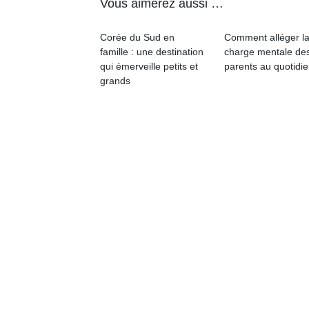
Vous aimerez aussi …
qu
so
s
Corée du Sud en
Comment alléger l
c
famille : une destination
charge mentale de
p
qui émerveille petits et
parents au quotidie
en
grands
Do
me
am
à 
co
…