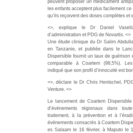
peuvent proposer un médicament antipa
qu
les enfants acceptent plus facilement ce
so
qu’ils reçoivent des doses complètes et e
s
c
<>, explique le Dr Daniel Vasella
p
en
d’administration et PDG de Novartis. <>
Do
Une étude clinique du Dr Salim Abdulla 
me
en Tanzanie, et publiée dans le Lan
am
Dispersible fournit un taux de guérison 
à 
comparable à Coartem (98,5%). Les 
co
indiqué que son profil d’innocuité est bon
…
<>, déclare le Dr Chris Hentschel, PD
Venture. <>
Le lancement de Coartem Dispersible
d’événements régionaux dans toute
traitement, à la prévention et à l’éra
événements consacrés à Coartem Disper
es Salaam le 16 février, à Maputo le 1