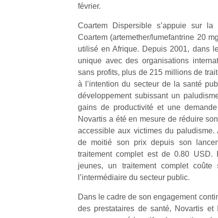
février.
NextGen,
Coartem Dispersible s’appuie sur la r
l’
Des
une
Coartem (artemether/lumefantrine 20 mg
trampolines
nouvelle
utilisé en Afrique. Depuis 2001, dans l
pour les
trottinette
unique avec des organisations internati
grands et
mécanique
sans profits, plus de 215 millions de tr
Ap
les petits !
Beeper
co
à l’intention du secteur de la santé pu
Durant les
Les
su
développement subissant un paludism
vacances
enfants
de
estivales
gains de productivité et une demande
débordent
co
et avec le
Novartis a été en mesure de réduire son 
souvent
fe
retour des
accessible aux victimes du paludisme. 
d’énergie.
he
beaux
de moitié son prix depuis son lance
Varier les
di
jours, c’est
occupations
traitement complet est de 0.80 USD. P
de
l’occasion
n’est pas
re
jeunes, un traitement complet coût
rêvée
toujours
de
l’intermédiaire du secteur public.
pour les
simple.
d’
enfants
Conjuguer
pe
Dans le cadre de son engagement continu
de…
divertissement,
pr
des prestataires de santé, Novartis e
activité
15