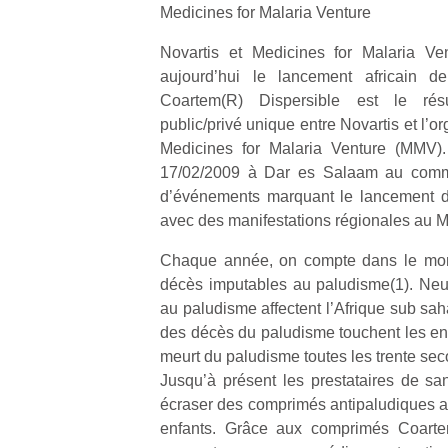
Medicines for Malaria Venture
Novartis et Medicines for Malaria V
aujourd’hui le lancement africain de
Coartem(R) Dispersible est le résu
public/privé unique entre Novartis et l’or
Un
Medicines for Malaria Venture (MMV).
17/02/2009 à Dar es Salaam au com
d’événements marquant le lancement d
p
avec des manifestations régionales au 
e
u
Chaque année, on compte dans le mon
décès imputables au paludisme(1). Neu
au paludisme affectent l’Afrique sub sah
des décès du paludisme touchent les enf
meurt du paludisme toutes les trente sec
cl
Jusqu’à présent les prestataires de san
Le
écraser des comprimés antipaludiques am
pe
enfants. Grâce aux comprimés Coartem
qu