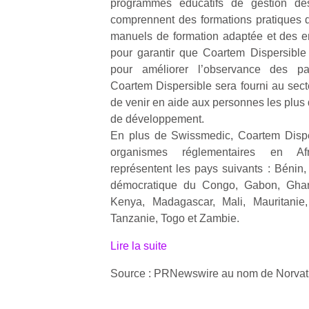
programmes éducatifs de gestion de
physique
comprennent des formations pratiques 
ou
manuels de formation adaptée et des emb
apprentissage…
pour garantir que Coartem Dispersible e
pour améliorer l’observance des p
Coartem Dispersible sera fourni au secte
de venir en aide aux personnes les plus
de développement.
En plus de Swissmedic, Coartem Disper
organismes réglementaires en Af
représentent les pays suivants : Bénin
démocratique du Congo, Gabon, Ghana
Kenya, Madagascar, Mali, Mauritanie,
Tanzanie, Togo et Zambie.
Lire la suite
Source : PRNewswire au nom de Norvat