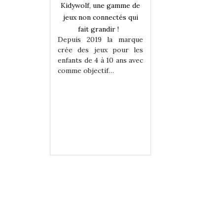
Kidywolf, une gamme de
jeux non connectés qui
fait grandir !
Depuis 2019 la marque
crée des jeux pour les
enfants de 4 à 10 ans avec
une gamme de
Kidywolf, une ga
comme objectif…
onnectés qui
jeux non connecté
randir !
fait grandir 
9 la marque
Depuis 2019 la 
eux pour les
crée des jeux po
 à 10 ans avec
enfants de 4 à 10 a
tif…
comme objectif…