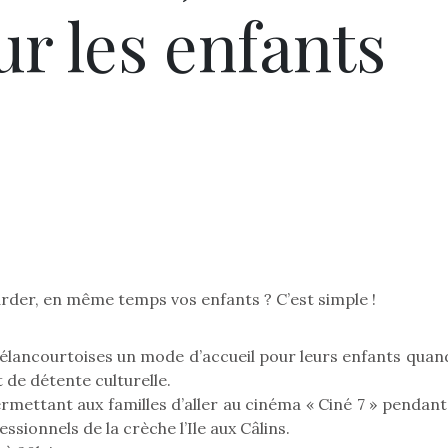
r les enfants
arder, en même temps vos enfants ? C’est simple !
Pâques 2026 : chocolats
Pâques 2026
et idées pour une chasse
et idées po
s élancourtoises un mode d’accueil pour leurs enfants quan
aux œufs magique en
aux œufs 
de détente culturelle.
famille
fam
Chocolats à petits prix,
Chocolats à
mettant aux familles d’aller au cinéma « Ciné 7 » pendant
jouets malins et idées
jouets mal
sionnels de la crèche l’Ile aux Câlins.
créatives… voici de quoi
créatives… 