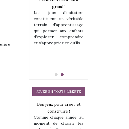
enfants, un
grand !
pour les enfants
Les jeux d’imitation
 change des
animal qui chang
constituent un véritable
assiques !
grands classiqu
terrain d’apprentissage
hes quelles
Les peluches q
qui permet aux enfants
ent, sont des
qu’elles soient, s
d’explorer, comprendre
s pour les
compagnons pou
et s’approprier ce qu’ils…
référé
dou, meilleur
enfants. Doudou, m
 à câliner,
ami, objet à câ
confident,…
JOUER EN TOUTE LIBERTE
a trottinette
Des jeux pour créer et
Comment choisir
 : bien plus
construire !
cabanes et des tip
Comme chaque année, au
 jeu !
les enfants ?
moment de choisir les
our la glisse
Quelle que soit l