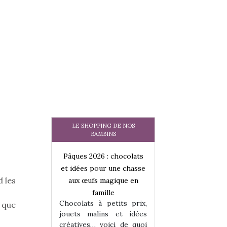
LE SHOPPING DE NOS
BAMBINS
 : chocolats
Pâques 2026 : chocolats
Pâques 2026 : cho
ur une chasse
et idées pour une chasse
et idées pour une
d les
magique en
aux œufs magique en
aux œufs magiqu
ille
famille
famille
 petits prix,
Chocolats à petits prix,
Chocolats à petit
 que
ins et idées
jouets malins et idées
jouets malins et
voici de quoi
créatives… voici de quoi
créatives… voici 