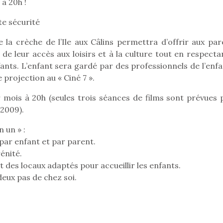
 à 20h !
organiser une chasse aux
organiser u
œufs magique…
œufs magiq
te sécurité
 la crèche de l’Ile aux Câlins permettra d’offrir aux par
 de leur accès aux loisirs et à la culture tout en respecta
fants. L’enfant sera gardé par des professionnels de l’enf
 projection au « Ciné 7 ».
 mois à 20h (seules trois séances de films sont prévues 
 2009).
 un » :
€ par enfant et par parent.
énité.
t des locaux adaptés pour accueillir les enfants.
deux pas de chez soi.
loutre en peluche
Petit chef deviendra
Une loutre