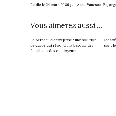
Publié le 24 mars 2009 par Anne Vaneson-Bigorg
pou
anim
gr
Vous aimerez aussi …
Les p
qu’ell
comp
Le berceau d’entreprise : une solution
Identif
enfant
de garde qui répond aux besoins des
sont le
ami, 
familles et des employeurs
confid