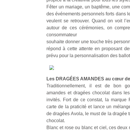
qu
Fêter un mariage, un baptême, une co
so
des événements personnels forts dans 
s
veulent se retrouver. Quand on voit l’
c
p
autour de ces cérémonies, on compre
en
consommateur
Do
souhaite donner une touche très personne
me
répond à cette attente en proposant des
am
prévu pour la personnalisation des ballot
à 
co
…
Les DRAGÉES AMANDES au cœur de la
Traditionnellement, il est de bon 
amandes et dragées chocolat dans les 
invités. Fort de ce constat, la marque 
carte de la praticité et lance un mélang
de dragées Avola, le must de la dragée t
chocolat.
Blanc et rose ou blanc et ciel, ces deux m