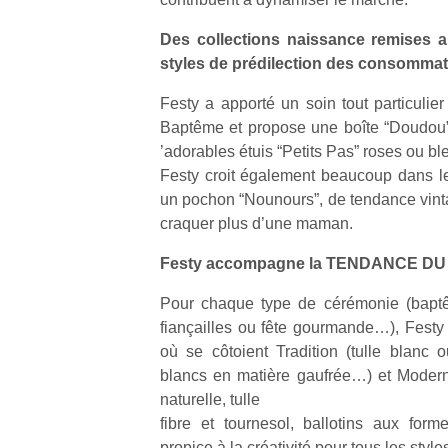
Des collections naissance remises a
styles de prédilection des consommat
Festy a apporté un soin tout particulie
Baptême et propose une boîte “Doudou” 
Un
’adorables étuis “Petits Pas” roses ou ble
Festy croit également beaucoup dans l
un pochon “Nounours”, de tendance vinta
p
craquer plus d’une maman.
e
u
Festy accompagne la TENDANCE DU
Pour chaque type de cérémonie (bapt
fiançailles ou fête gourmande…), Fest
où se côtoient Tradition (tulle blanc o
cl
blancs en matière gaufrée…) et Moderni
Le
naturelle, tulle
pe
fibre et tournesol, ballotins aux forme
qu
propice à la créativité pour tous les sty