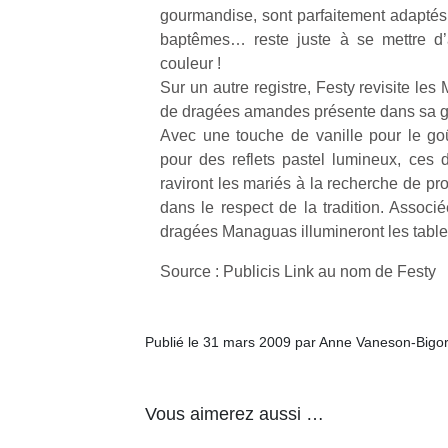
gourmandise, sont parfaitement adaptés 
baptêmes… reste juste à se mettre d’
NextGen,
l’
Des
couleur !
une
trampolines
Sur un autre registre, Festy revisite les
nouvelle
pour les
de dragées amandes présente dans sa
trottinette
grands et
Avec une touche de vanille pour le go
mécanique
Ap
les petits !
pour des reflets pastel lumineux, ces d
Beeper
co
Durant les
raviront les mariés à la recherche de prod
Les
su
vacances
dans le respect de la tradition. Associ
enfants
de
estivales
dragées Managuas illumineront les tables
débordent
co
et avec le
souvent
fe
retour des
Source : Publicis Link au nom de Festy
d’énergie.
he
beaux
Varier les
di
jours, c’est
occupations
de
l’occasion
n’est pas
re
Publié le 31 mars 2009 par Anne Vaneson-Bigo
rêvée
toujours
de
pour les
simple.
d’
enfants
Conjuguer
pe
de…
Vous aimerez aussi …
divertissement,
pr
activité
15