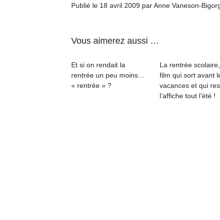
qu
Publié le 18 avril 2009 par Anne Vaneson-Bigor
so
s
c
Vous aimerez aussi …
p
en
Et si on rendait la
La rentrée scolaire
Do
rentrée un peu moins…
film qui sort avant l
me
« rentrée » ?
vacances et qui res
am
l’affiche tout l’été !
à 
co
…