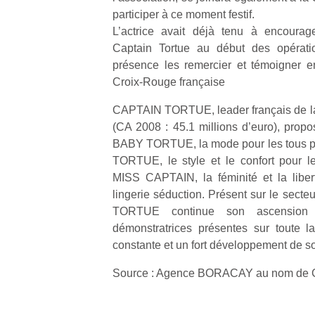
participer à ce moment festif.
L’actrice avait déjà tenu à encourag
Captain Tortue au début des opératio
présence les remercier et témoigner e
Croix-Rouge française
Un
CAPTAIN TORTUE, leader français de la
(CA 2008 : 45.1 millions d’euro), propo
BABY TORTUE, la mode pour les tous pe
p
TORTUE, le style et le confort pour l
e
MISS CAPTAIN, la féminité et la liber
u
lingerie séduction. Présent sur le sect
TORTUE continue son ascensio
démonstratrices présentes sur toute l
constante et un fort développement de so
cl
Source : Agence BORACAY au nom de C
Le
pe
qu