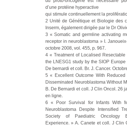
du proto-oncogène est nécessaire pou
Durant les
Ap
Beeper
d’une protéine hyperactive
vacances
co
Les
estivales
su
qui stimule continuellement la prolifératio
enfants
et avec le
de
débordent
2 Unité de Génétique et Biologie des ca
retour des
co
souvent
Inserm, également dirigée par le Dr Olivie
beaux
fe
d’énergie.
3 « Somatic and germline activating m
jours, c’est
he
Varier les
receptor in neuroblastoma » I. Janoueix-
l’occasion
di
occupations
octobre 2008, vol. 455, p. 967.
rêvée
de
n’est pas
4 « Treatment of Localised Resectable
pour les
re
toujours
enfants
de
the LNESG1 study by the SIOP Europe 
simple.
de…
d’
Conjuguer
De bernardi et coll. Br. J. Cancer. Octobr
pe
divertissement,
5 « Excellent Outcome With Reduced T
pr
activité
Disseminated Neuroblastoma Without M
15
physique
B. De Bernardi et coll. J Clin Oncol. 26 
ou
en ligne.
apprentissage…
6 « Poor Survival for Infants With M
Neuroblastoma Despite Intensified Tre
Society of Paediatric Oncology 
Experience. » A. Canete et coll. J Clin