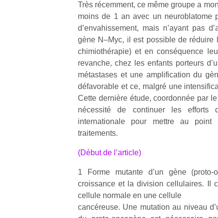
Très récemment, ce même groupe a mont
en
moins de 1 an avec un neuroblatome p
Do
me
d’envahissement, mais n’ayant pas d’a
am
gène N–Myc, il est possible de réduire l
à 
chimiothérapie) et en conséquence leu
co
revanche, chez les enfants porteurs d
…
métastases et une amplification du gèn
défavorable et ce, malgré une intensific
Cette dernière étude, coordonnée par le
nécessité de continuer les efforts 
internationale pour mettre au poin
traitements.
(Début de l’article)
NextGen,
Des
1 Forme mutante d’un gène (proto-o
une
trampolines
l’
croissance et la division cellulaires. Il
nouvelle
pour les
cellule normale en une cellule
trottinette
grands et
cancéreuse. Une mutation au niveau d’
mécanique
les petits !