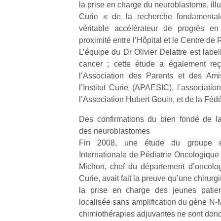
la prise en charge du neuroblastome, ill
Un
Curie « de la recherche fondamental
véritable accélérateur de progrès en
proximité entre l’Hôpital et le Centre de
p
L’équipe du Dr Olivier Delattre est label
e
cancer ; cette étude a également reç
u
l’Association des Parents et des Am
l’Institut Curie (APAESIC), l’associat
l’Association Hubert Gouin, et de la Fédé
Des confirmations du bien fondé de la 
des neuroblastomes
cl
Fin 2008, une étude du groupe e
Le
Internationale de Pédiatrie Oncologique
pe
qu
Michon, chef du département d’oncologie
qu
Curie, avait fait la preuve qu’une chirurgi
so
la prise en charge des jeunes patien
s
localisée sans amplification du gène N-
c
chimiothérapies adjuvantes ne sont don
p