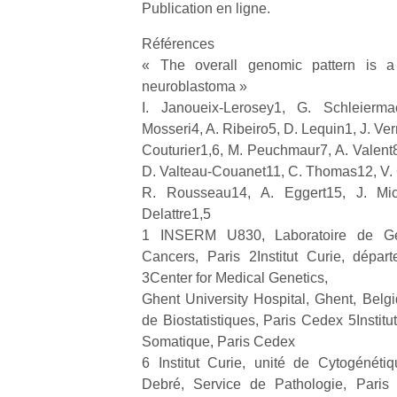
Publication en ligne.
Références
« The overall genomic pattern is a
neuroblastoma »
I. Janoueix-Lerosey1, G. Schleierma
Mosseri4, A. Ribeiro5, D. Lequin1, J. Ve
Couturier1,6, M. Peuchmaur7, A. Valent8
D. Valteau-Couanet11, C. Thomas12, V.
R. Rousseau14, A. Eggert15, J. Mi
Delattre1,5
1 INSERM U830, Laboratoire de Gén
Cancers, Paris 2Institut Curie, dépar
3Center for Medical Genetics,
Ghent University Hospital, Ghent, Belgiq
de Biostatistiques, Paris Cedex 5Institu
Somatique, Paris Cedex
6 Institut Curie, unité de Cytogénéti
Debré, Service de Pathologie, Paris 