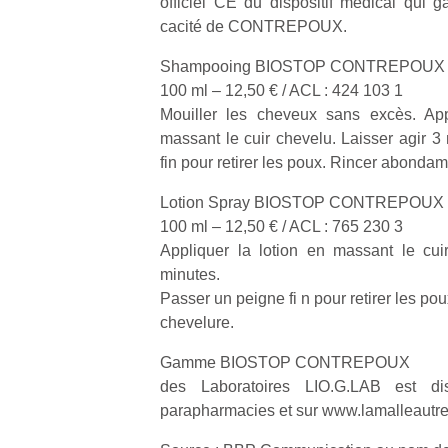
officiel CE du dispositif médical qui gara
cacité de CONTREPOUX.
Shampooing BIOSTOP CONTREPOUX
100 ml – 12,50 € / ACL : 424 103 1
Mouiller les cheveux sans excès. Ap
Un
massant le cuir chevelu. Laisser agir 3
fin pour retirer les poux. Rincer abonda
Lotion Spray BIOSTOP CONTREPOUX
p
100 ml – 12,50 € / ACL : 765 230 3
e
Appliquer la lotion en massant le cui
u
minutes.
Passer un peigne fi n pour retirer les p
chevelure.
Gamme BIOSTOP CONTREPOUX
cl
des Laboratoires LIO.G.LAB est di
Le
parapharmacies et sur www.lamalleautr
pe
qu