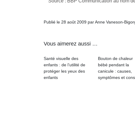
Source : BBP Communication au nom de
qu
so
s
Publié le 28 août 2009 par Anne Vaneson-Bigo
c
p
en
Do
Vous aimerez aussi …
me
am
Santé visuelle des
Bouton de chaleur
à 
enfants : de l’utilité de
bébé pendant la
co
protéger les yeux des
canicule : causes,
…
enfants
symptômes et cons