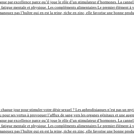
aque par excellence parce qu’il joue le rôle d’un stimulateur d’hormones. La cannel
la fatigue mentale et physique. Les compléments alimentaires Le premier élément à vou
anquez pas l’huître qui en est la reine, riche en zinc, elle favorise une bonne prod
 chaque jour pour stimuler votre désir sexuel ? Les aphrodisiaques n’est pas un mythe,
u pour ses vertus à provoquer l’afflux de sang vers les organes génitaux et une augm
aque par excellence parce qu’il joue le rôle d’un stimulateur d’hormones. La cannel
la fatigue mentale et physique. Les compléments alimentaires Le premier élément à vou
anquez pas l’huître qui en est la reine, riche en zinc, elle favorise une bonne prod