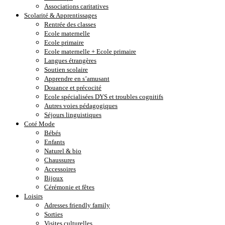
Associations caritatives
Scolarité & Apprentissages
Rentrée des classes
Ecole maternelle
Ecole primaire
Ecole maternelle + Ecole primaire
Langues étrangères
Soutien scolaire
Apprendre en s’amusant
Douance et précocité
Ecole spécialisées DYS et troubles cognitifs
Autres voies pédagogiques
Séjours linguistiques
Coté Mode
Bébés
Enfants
Naturel & bio
Chaussures
Accessoires
Bijoux
Cérémonie et fêtes
Loisirs
Adresses friendly family
Sorties
Visites culturelles