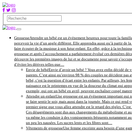
Grossesse
Attendre un bébé est un événement heureux pour toute la famille
percevoir la vie d’un angle différent. Elle apprendra aussi qu’à partir de 
faire écouter de la musique à son futur enfant. En effet, grâce à la techniqu
grossesse et après l’accouchement a parfaitement évolué ces dernières déce
découvre les premières images de lui et se documente pour savoir s’occupe
d’éviter les dérives telles que…
Envie de bébé
Envie d’avoir un bébé ? Vous avez enfin décidé de vo
parents. C’est ainsi qu’environ 98 % des couples ne décident pas av
bébé, c’est la question d’écart entre les enfants. Par ailleurs, les 
naissance est le printemps en vue de la douceur du climat qui apport
exemple, qui ont un bébé en avril, peuvent enchaîner congé maternité
Attendre un enfant
Une grossesse est un événement important qui ne
se faire sentir le soir, mais aussi dans la journée. Mais ce qui re
premier signe que vous allez attendre est le retard des règles. C’es
Ces désagréments sont dus aux changements du métabolisme et aux h
va même les conduire à des vomissements fréquents notamment au le
un peu les nausées. Les sucres lents et les fibres sont…
Vêtements de grossesse
Une femme enceinte aura besoin d’une gamme