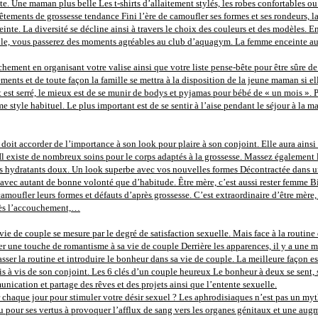
e. Une maman plus belle Les t-shirts d’allaitement stylés, les robes confortables ou
tements de grossesse tendance Fini l’ère de camoufler ses formes et ses rondeurs, la 
inte. La diversité se décline ainsi à travers le choix des couleurs et des modèles. 
le, vous passerez des moments agréables au club d’aquagym. La femme enceinte aura
ement en organisant votre valise ainsi que votre liste pense-bête pour être sûre de n
ments et de toute façon la famille se mettra à la disposition de la jeune maman si el
et est serré, le mieux est de se munir de bodys et pyjamas pour bébé de « un mois »
e style habituel. Le plus important est de se sentir à l’aise pendant le séjour à la
oit accorder de l’importance à son look pour plaire à son conjoint. Elle aura ainsi 
 Il existe de nombreux soins pour le corps adaptés à la grossesse. Massez également l
oins hydratants doux. Un look superbe avec vos nouvelles formes Décontractée dans
avec autant de bonne volonté que d’habitude. Être mère, c’est aussi rester femme Bi
camoufler leurs formes et défauts d’après grossesse. C’est extraordinaire d’être m
près l’accouchement,…
vie de couple se mesure par le degré de satisfaction sexuelle. Mais face à la routine d
 une touche de romantisme à sa vie de couple Derrière les apparences, il y a une méca
ser la routine et introduire le bonheur dans sa vie de couple. La meilleure façon es
e vis à vis de son conjoint. Les 6 clés d’un couple heureux Le bonheur à deux se sent, 
ication et partage des rêves et des projets ainsi que l’entente sexuelle.
 chaque jour pour stimuler votre désir sexuel ? Les aphrodisiaques n’est pas un mythe,
u pour ses vertus à provoquer l’afflux de sang vers les organes génitaux et une augm