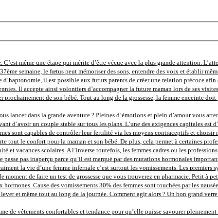
. C’est même une étape qui mérite d’être vécue avec la plus grande attention. L’att
la 37ème semaine, le fœtus peut mémoriser des sons, entendre des voix et établir mêm
e d’haptonomie, il est possible aux futurs parents de créer une relation précoce afin d
nnies. Il accepte ainsi volontiers d’accompagner la future maman lors de ses visite
r prochainement de son bébé. Tout au long de la grossesse, la femme enceinte doit p
us lancer dans la grande aventure ? Pleines d’émotions et plein d’amour vous attende
ant d’avoir un couple stable sur tous les plans. L’une des exigences capitales est d’
femmes sont capables de contrôler leur fertilité via les moyens contraceptifs et chois
e tout le confort pour la maman et son bébé. De plus, cela permet à certaines profes
 et vacances scolaires. A l’inverse toutefois, les femmes cadres ou les professions li
 passe pas inaperçu parce qu’il est marqué par des mutations hormonales importante
nd vraiment la vie d’une femme infernale c’est surtout les vomissements. Les premier
t le moment de faire un test de grossesse que vous trouverez en pharmacie. Petit à pe
ormones. Cause des vomissements 30% des femmes sont touchées par les nausées au d
ver et même tout au long de la journée. Comment agir alors ? Un bon grand verre d’
 de vêtements confortables et tendance pour qu’elle puisse savourer pleinement ce