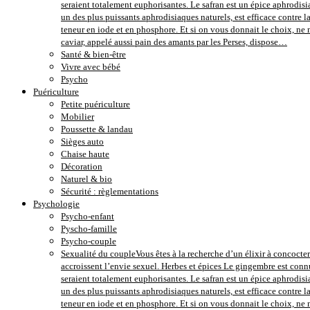
seraient totalement euphorisantes. Le safran est un épice aphrodisi
un des plus puissants aphrodisiaques naturels, est efficace contre 
teneur en iode et en phosphore. Et si on vous donnait le choix, ne m
caviar, appelé aussi pain des amants par les Perses, dispose…
Santé & bien-être
Vivre avec bébé
Psycho
Puériculture
Petite puériculture
Mobilier
Poussette & landau
Sièges auto
Chaise haute
Décoration
Naturel & bio
Sécurité : règlementations
Psychologie
Psycho-enfant
Pyscho-famille
Psycho-couple
Sexualité du couple
Vous êtes à la recherche d’un élixir à concocter
accroissent l’envie sexuel. Herbes et épices Le gingembre est conn
seraient totalement euphorisantes. Le safran est un épice aphrodisi
un des plus puissants aphrodisiaques naturels, est efficace contre 
teneur en iode et en phosphore. Et si on vous donnait le choix, ne m