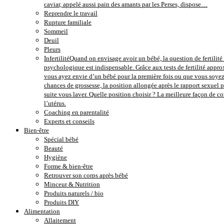
caviar, appelé aussi pain des amants par les Perses, dispose…
Reprendre le travail
Rupture familiale
Sommeil
Deuil
Pleurs
Infertilité
Quand on envisage avoir un bébé, la question de fertilité e
psychologique est indispensable. Grâce aux tests de fertilité approx
vous ayez envie d’un bébé pour la première fois ou que vous soyez 
chances de grossesse, la position allongée après le rapport sexuel 
suite vous laver. Quelle position choisir ? La meilleure façon de 
l’utérus.
Coaching en parentalité
Experts et conseils
Bien-être
Spécial bébé
Beauté
Hygiène
Forme & bien-être
Retrouver son corps après bébé
Minceur & Nutrition
Produits naturels / bio
Produits DIY
Alimentation
Allaitement