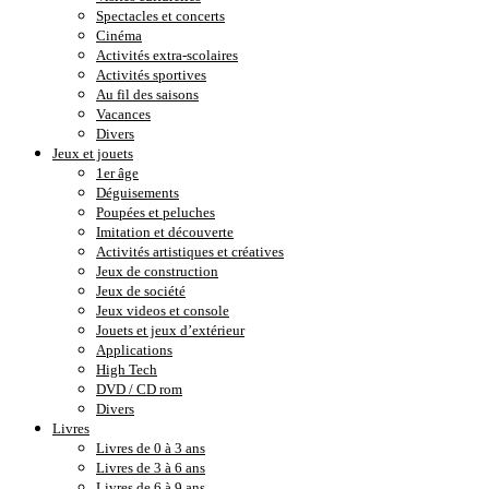
Spectacles et concerts
Cinéma
Activités extra-scolaires
Activités sportives
Au fil des saisons
Vacances
Divers
Jeux et jouets
1er âge
Déguisements
Poupées et peluches
Imitation et découverte
Activités artistiques et créatives
Jeux de construction
Jeux de société
Jeux videos et console
Jouets et jeux d’extérieur
Applications
High Tech
DVD / CD rom
Divers
Livres
Livres de 0 à 3 ans
Livres de 3 à 6 ans
Livres de 6 à 9 ans