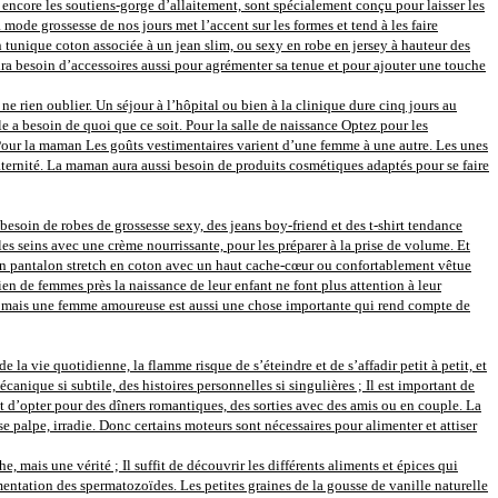
 encore les soutiens-gorge d’allaitement, sont spécialement conçu pour laisser les
mode grossesse de nos jours met l’accent sur les formes et tend à les faire
En tunique coton associée à un jean slim, ou sexy en robe en jersey à hauteur des
 besoin d’accessoires aussi pour agrémenter sa tenue et pour ajouter une touche
e rien oublier. Un séjour à l’hôpital ou bien à la clinique dure cinq jours au
le a besoin de quoi que ce soit. Pour la salle de naissance Optez pour les
. Pour la maman Les goûts vestimentaires varient d’une femme à une autre. Les unes
 maternité. La maman aura aussi besoin de produits cosmétiques adaptés pour se faire
besoin de robes de grossesse sexy, des jeans boy-friend et des t-shirt tendance
es seins avec une crème nourrissante, pour les préparer à la prise de volume. Et
 un pantalon stretch en coton avec un haut cache-cœur ou confortablement vêtue
en de femmes près la naissance de leur enfant ne font plus attention à leur
ère, mais une femme amoureuse est aussi une chose importante qui rend compte de
e la vie quotidienne, la flamme risque de s’éteindre et de s’affadir petit à petit, et
nique si subtile, des histoires personnelles si singulières ; Il est important de
t d’opter pour des dîners romantiques, des sorties avec des amis ou en couple. La
se palpe, irradie. Donc certains moteurs sont nécessaires pour alimenter et attiser
 mais une vérité ; Il suffit de découvrir les différents aliments et épices qui
entation des spermatozoïdes. Les petites graines de la gousse de vanille naturelle