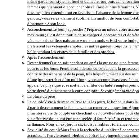
même garder son style habituel et demeurer toujours zen et souriant
femmes qui viennent d’accoucher plus à l’aise et plus féminines. Vê
dessiner, bien entendu tout en favorisant l’aisance de la femme ence
genoux, vous serez vraiment sublime. En maillot de bain confortab
d’harmonie à son look.
Accouchement
Le jour j approche ? Préparez au mieux votre accouch
maximum ; il est donc inutile de se charger d’accessoires et de vête
vêtements de taille « naissance » ou « un mois ». Et si votre budg
préférèrent les vêtements amples, les autres gardent toujours le mêm
belle pendant les visites de la famille et des proches.
Après l’accouchement
Rester femme
Que ce soit pendant ou après la grossesse, une femme d
pour tous les jours. Prendre soin de son corps pendant la grossesse
contre le dessèchement de la peau, très fréquent, misez sur des s
d’une jupe stretch et d’un pull long, vous accomplissez vos tâches 
apparence physique et se mettent à enfiler des habits amples pour 
votre degré d’attachement à votre conjoint. Savoir gérer sa vie A
La place du père
Le couple
Vivre à deux se cultive tous les jours, le bonheur dans la 
à partir de ce moment la femme va tout remettre en question. Ajouter
pimenter sa vie de couple en cherchant de nouvelles idées pour chas
vie affective doit aussi être renouvelée, il faut être câlin et tendr
sa flamme. Nous en explorons six indispensables : tolérance, commun
Sexualité du couple
Vous êtes à la recherche d’un élixir à concocter
accroissent l’envie sexuel. Herbes et épices Le gingembre est conn