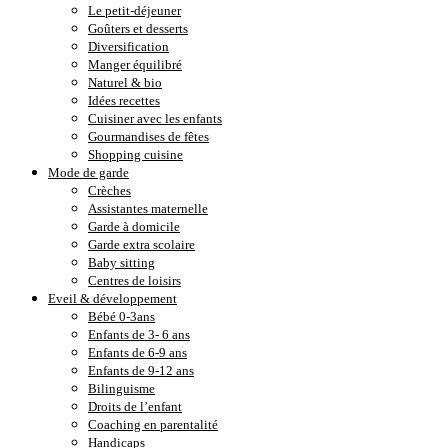
Le petit-déjeuner
Goûters et desserts
Diversification
Manger équilibré
Naturel & bio
Idées recettes
Cuisiner avec les enfants
Gourmandises de fêtes
Shopping cuisine
Mode de garde
Crèches
Assistantes maternelle
Garde à domicile
Garde extra scolaire
Baby sitting
Centres de loisirs
Eveil & développement
Bébé 0-3ans
Enfants de 3- 6 ans
Enfants de 6-9 ans
Enfants de 9-12 ans
Bilinguisme
Droits de l’enfant
Coaching en parentalité
Handicaps