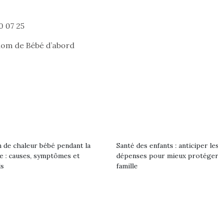
0 07 25
om de Bébé d’abord
 de chaleur bébé pendant la
Santé des enfants : anticiper le
le : causes, symptômes et
dépenses pour mieux protéger
ls
famille
loutre en peluche
Petit chef deviendra
Une loutre
r les enfants, un
grand !
pour les 
Les jeux d’imitation
al qui change des
animal qui
constituent un véritable
ands classiques !
grands cl
terrain d’apprentissage