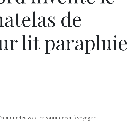
atelas de
r lit parapluie
bébés nomades vont recommencer à voyager.