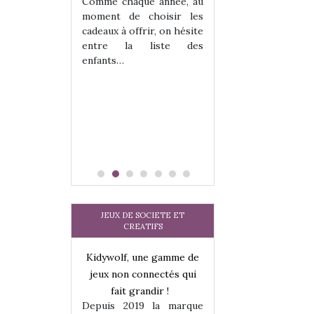
les enfants ?
Comme chaque année, au
Quelle que soit l
moment de choisir les
sous laquel
cadeaux à offrir, on hésite
matérialise le tipi 
entre la liste des
tissu, plastique…)
enfants…
petite tente posé
JEUX DE SOCIETE ET
CREATIFS
une gamme de
Kidywolf, une gamme de
Kidywolf, une ga
onnectés qui
jeux non connectés qui
jeux non connecté
randir !
fait grandir !
fait grandir 
9 la marque
Depuis 2019 la marque
Depuis 2019 la 