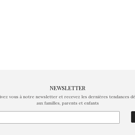
crée des jeux pour les
crée des j
enfants de 4 à 10 ans avec
enfants de 4
comme objectif…
comme objec
NEWSLETTER
ivez vous à notre newsletter et recevez les dernières tendances d
aux familles, parents et enfants