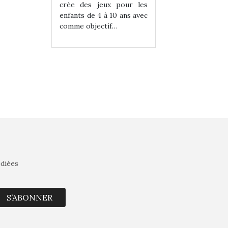
eux pour les
crée des jeux pour les
crée des jeux po
 à 10 ans avec
enfants de 4 à 10 ans avec
enfants de 4 à 10 a
tif…
comme objectif…
comme objectif…
édiées
S’ABONNER