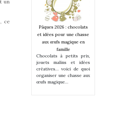
t un
, ce
 : chocolats
Pâques 2026 : chocolats
Pâques 2026 : cho
ur une chasse
et idées pour une chasse
et idées pour une
magique en
aux œufs magique en
aux œufs magiqu
ille
famille
famille
 petits prix,
Chocolats à petits prix,
Chocolats à petit
ins et idées
jouets malins et idées
jouets malins et
voici de quoi
créatives… voici de quoi
créatives… voici 
ne chasse aux
organiser une chasse aux
organiser une cha
ue…
œufs magique…
œufs magique…