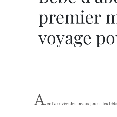
premier m
voyage pou
A
vec l’arrivée des beaux jours, les 