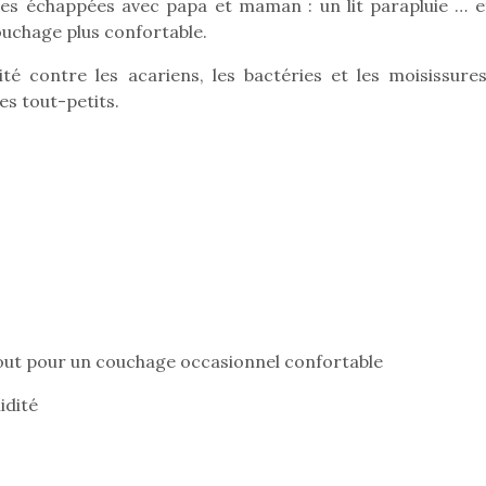
ces échappées avec papa et maman : un lit parapluie … e
ouchage plus confortable.
té contre les acariens, les bactéries et les moisissures
Pâques 2026 : chocolats
Pâques 2026
es tout-petits.
et idées pour une chasse
et idées po
aux œufs magique en
aux œufs 
famille
fam
Chocolats à petits prix,
Chocolats à
jouets malins et idées
jouets mal
créatives… voici de quoi
créatives… 
organiser une chasse aux
organiser u
œufs magique…
œufs magiq
tout pour un couchage occasionnel confortable
idité