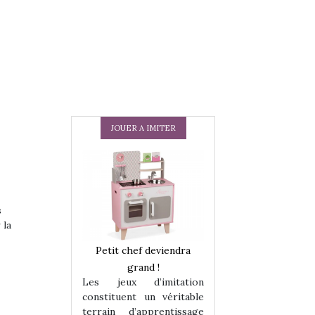
JOUER A IMITER
s
 la
 en peluche
Petit chef deviendra
Une loutre en pe
enfants, un
grand !
pour les enfants
Les jeux d’imitation
 change des
animal qui chang
constituent un véritable
assiques !
grands classiqu
terrain d’apprentissage