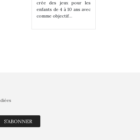
eux pour les
crée des jeux pour les
crée des jeux po
 à 10 ans avec
enfants de 4 à 10 ans avec
enfants de 4 à 10 a
tif…
comme objectif…
comme objectif…
édiées
S’ABONNER