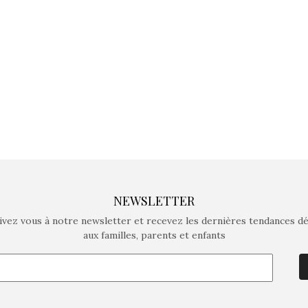
crée des jeux pour les
crée des j
enfants de 4 à 10 ans avec
enfants de 4
comme objectif…
comme objec
NEWSLETTER
ivez vous à notre newsletter et recevez les dernières tendances d
aux familles, parents et enfants