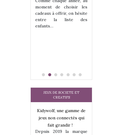
les enfants ?
Comme chaque année, au
Quelle que soit l
moment de choisir les
sous laquel
cadeaux à offrir, on hésite
matérialise le tipi 
entre la liste des
tissu, plastique…)
enfants…
petite tente posé
JEUX DE SOCIETE ET
CREATIFS
une gamme de
Kidywolf, une gamme de
Kidywolf, une ga
onnectés qui
jeux non connectés qui
jeux non connecté
randir !
fait grandir !
fait grandir 
9 la marque
Depuis 2019 la marque
Depuis 2019 la 