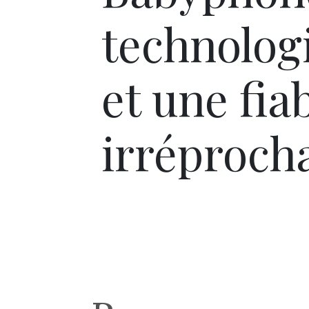
technolog
et une fiab
irréprocha