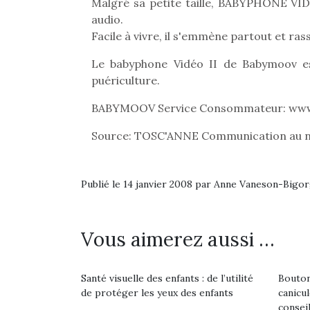
Les p
Malgré sa petite taille, BABYPHONE VI
qu’ell
audio.
comp
Facile à vivre, il s'emmène partout et r
enfant
ami, 
Le babyphone Vidéo II de Babymoov es
confid
puériculture.
BABYMOOV Service Consommateur: www
Source: TOSC'ANNE Communication au
Publié le 14 janvier 2008 par Anne Vaneson-Bigo
Vous aimerez aussi …
Et si
Santé visuelle des enfants : de l’utilité
Bouton
b
NextGen, une nouvelle
de protéger les yeux des enfants
canicu
Après 
trottinette mécanique
Des trampolines pour les
consei
succe