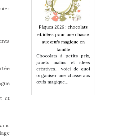
mier
 : chocolats
Pâques 2026 : chocolats
Pâques 2026 : cho
ur une chasse
et idées pour une chasse
et idées pour une
ents
magique en
aux œufs magique en
aux œufs magiqu
ille
famille
famille
 petits prix,
Chocolats à petits prix,
Chocolats à petit
ins et idées
jouets malins et idées
jouets malins et
rtée
voici de quoi
créatives… voici de quoi
créatives… voici 
ne chasse aux
organiser une chasse aux
organiser une cha
ue…
œufs magique…
œufs magique…
ngue
t et
sans
lage