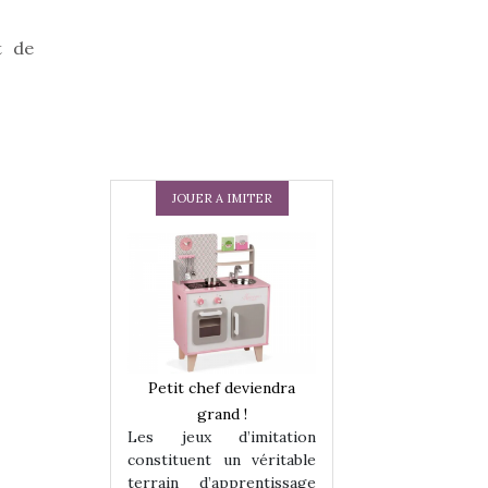
t de
JOUER A IMITER
 en peluche
Petit chef deviendra
Une loutre en pe
enfants, un
grand !
pour les enfants
Les jeux d’imitation
 change des
animal qui chang
constituent un véritable
assiques !
grands classiqu
terrain d’apprentissage