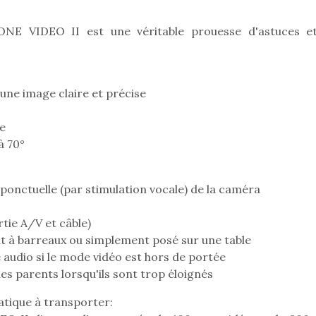
ONE VIDEO II est une véritable prouesse d'astuces e
une image claire et précise
e
à 70°
onctuelle (par stimulation vocale) de la caméra
tie A/V et câble)
 lit à barreaux ou simplement posé sur une table
loutre en peluche
Petit chef deviendra
Une loutre
audio si le mode vidéo est hors de portée
r les enfants, un
grand !
pour les 
es parents lorsqu'ils sont trop éloignés
Les jeux d’imitation
al qui change des
animal qui
constituent un véritable
ratique à transporter:
ands classiques !
grands cl
terrain d’apprentissage