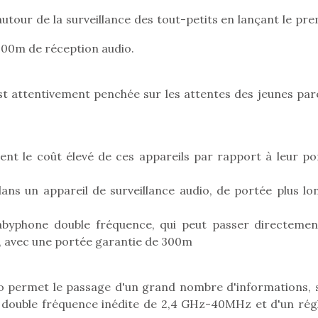
utour de la surveillance des tout-petits en lançant le pre
300m de réception audio.
Pâques 2026 : chocolats
Pâques 2026
et idées pour une chasse
et idées po
st attentivement penchée sur les attentes des jeunes par
aux œufs magique en
aux œufs 
famille
fam
Chocolats à petits prix,
Chocolats à
jouets malins et idées
jouets mal
t le coût élevé de ces appareils par rapport à leur po
créatives… voici de quoi
créatives… 
organiser une chasse aux
organiser u
œufs magique…
œufs magiq
dans un appareil de surveillance audio, de portée plus lo
abyphone double fréquence, qui peut passer directemen
, avec une portée garantie de 300m
éo permet le passage d'un grand nombre d'informations, 
une double fréquence inédite de 2,4 GHz-40MHz et d'un rég