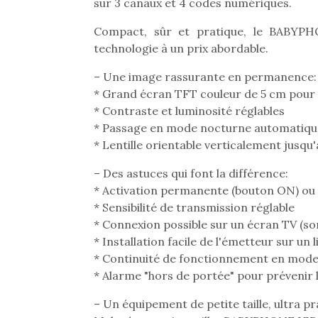
sur 3 canaux et 4 codes numériques.
Compact, sûr et pratique, le BABYPH
technologie à un prix abordable.
– Une image rassurante en permanence:
* Grand écran TFT couleur de 5 cm pour 
* Contraste et luminosité réglables
* Passage en mode nocturne automatiqu
* Lentille orientable verticalement jusqu'
– Des astuces qui font la différence:
* Activation permanente (bouton ON) ou p
* Sensibilité de transmission réglable
* Connexion possible sur un écran TV (sor
* Installation facile de l'émetteur sur un
Une 
* Continuité de fonctionnement en mode 
pou
* Alarme "hors de portée" pour prévenir l
anim
– Un équipement de petite taille, ultra p
gr