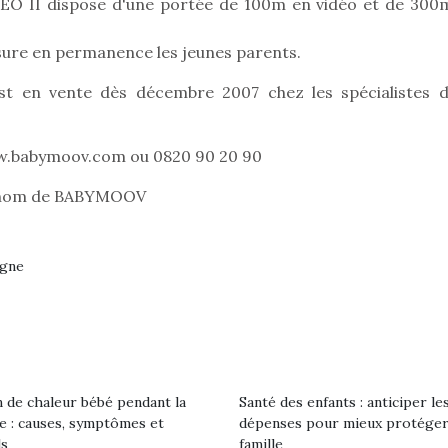
eluches quelles
Les peluc
DEO II dispose d'une portée de 100m en vidéo et de 300
qui permet aux enfants
es soient, sont des
qu’elles soi
d’explorer, comprendre
agnons pour les
compagnon
assure en permanence les jeunes parents.
et s’approprier ce qu’ils…
s. Doudou, meilleur
enfants. Dou
objet à câliner,
ami, objet
t en vente dès décembre 2007 chez les spécialistes d
ent,…
confident,…
.babymoov.com ou 0820 90 20 90
 nom de BABYMOOV
rgne
T’AS TON NERF ?
Le boom de l
A l’heure du
pour enfant
déconfinement, des
qu’un
premières grosses
L’attrait p
chaleurs et des futures
est univer
vacances estivales, le
 l’aventure était au
les plus pe
parc, le jardin, la…
 de chaleur bébé pendant la
Santé des enfants : anticiper le
commencer à
out du jardin ?
le : causes, symptômes et
dépenses pour mieux protéger
La trottinet
trois confinements
ls
famille
ssifs, des couvre-