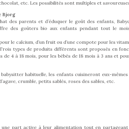
chocolat, etc. Les possibilités sont multiples et savoureuses
c Bjorg
achat des parents et d’éduquer le goût des enfants, Baby
offre des goûters bio aux enfants pendant tout le moi
our le calcium, d’un fruit ou d’une compote pour les vitam
. Trois types de produits différents sont proposés en fonc
és de 4 à 18 mois, pour les bébés de 18 mois à 3 ans et pou
loutre en peluche
Une loutre
r les enfants, un
pour les 
abysitter habituelle, les enfants cuisineront eux-mêmes 
al qui change des
animal qui
agave, crumble, petits sablés, roses des sables, etc.
ands classiques !
grands cl
eluches quelles
Les peluc
es soient, sont des
qu’elles soi
Petit chef deviendra
agnons pour les
compagnon
grand !
s. Doudou, meilleur
enfants. Dou
Les jeux d’imitation
objet à câliner,
ami, objet
constituent un véritable
ent,…
confident,…
 une part active à leur alimentation tout en partageant
terrain d’apprentissage