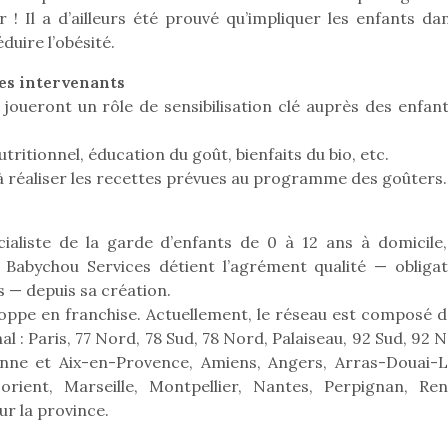
qui permet aux enfants
 ! Il a d’ailleurs été prouvé qu’impliquer les enfants dan
d’explorer, comprendre
duire l’obésité.
et s’approprier ce qu’ils…
des intervenants
joueront un rôle de sensibilisation clé auprès des enfant
utritionnel, éducation du goût, bienfaits du bio, etc.
 à réaliser les recettes prévues au programme des goûters.
 l’aventure était au
T’AS TON NERF ?
ialiste de la garde d’enfants de 0 à 12 ans à domicile,
A l’heure du
out du jardin ?
déconfinement, des
Babychou Services détient l’agrément qualité — obligat
trois confinements
premières grosses
ssifs, des couvre-
s — depuis sa création.
chaleurs et des futures
 à des heures
oppe en franchise. Actuellement, le réseau est composé d
vacances estivales, le
érentes, des
al : Paris, 77 Nord, 78 Sud, 78 Nord, Palaiseau, 92 Sud, 92 
parc, le jardin, la…
trictions de
Le boom de l
enne et Aix-en-Provence, Amiens, Angers, Arras-Douai-L
ignement pendant
pour enfant
orient, Marseille, Montpellier, Nantes, Perpignan, Ren
e 15 mois,…
qu’un
ur la province.
L’attrait p
est univer