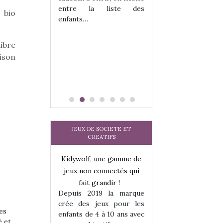
tits peuvent
matérialise le tipi 
entre la liste des
 bio
 s’y initier.
tissu, plastique…)
enfants…
te…
petite tente posé
libre
aison
JEUX DE SOCIETE ET
CREATIFS
une gamme de
Kidywolf, une gamme de
Kidywolf, une ga
onnectés qui
jeux non connectés qui
jeux non connecté
randir !
fait grandir !
fait grandir 
9 la marque
Depuis 2019 la marque
Depuis 2019 la 
eux pour les
crée des jeux pour les
crée des jeux po
es
 à 10 ans avec
enfants de 4 à 10 ans avec
enfants de 4 à 10 a
é et