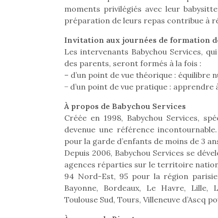
moments privilégiés avec leur babysitter
préparation de leurs repas contribue à ré
Invitation aux journées de formation 
Les intervenants Babychou Services, qui 
des parents, seront formés à la fois :
– d’un point de vue théorique : équilibre n
− d’un point de vue pratique : apprendre
À propos de Babychou Services
Et si
Créée en 1998, Babychou Services, spéc
b
devenue une référence incontournable. 
Après 
succe
pour la garde d’enfants de moins de 3 an
feux
Depuis 2006, Babychou Services se dével
diff
agences réparties sur le territoire nation
res
94 Nord-Est, 95 pour la région parisi
NextGen, une nouvelle
d’élo
Bayonne, Bordeaux, Le Havre, Lille, L
presqu
trottinette mécanique
Des trampolines pour les
Toulouse Sud, Tours, Villeneuve d’Ascq po
Beeper
grands et les petits !
Les enfants débordent
Durant les vacances