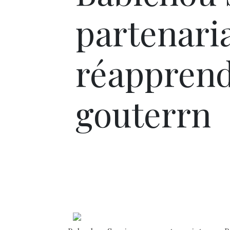
partenari
réapprend
gouterrn