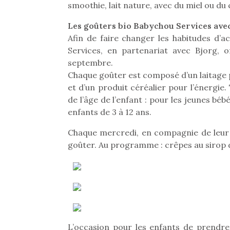
smoothie, lait nature, avec du miel ou du 
Les goûters bio Babychou Services ave
Afin de faire changer les habitudes d’
Services, en partenariat avec Bjorg, 
septembre.
Chaque goûter est composé d’un laitage p
et d’un produit céréalier pour l’énergie
de l’âge de l’enfant : pour les jeunes béb
enfants de 3 à 12 ans.
Une 
pou
Chaque mercredi, en compagnie de leur b
anim
goûter. Au programme : crêpes au sirop d’
gr
Les p
qu’ell
comp
enfant
ami, 
confid
L’occasion pour les enfants de prendre