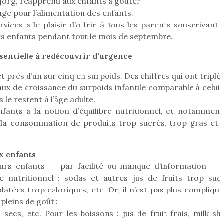
Bjorg, réapprend aux enfants à goûter
age pour l’alimentation des enfants.
ices a le plaisir d’offrir à tous les parents souscrivant
rs enfants pendant tout le mois de septembre.
Pâques 2026 : chocolats
Pâques 2026
et idées pour une chasse
et idées po
ssentielle à redécouvrir d’urgence
aux œufs magique en
aux œufs 
 près d’un sur cinq en surpoids. Des chiffres qui ont tripl
famille
fam
ux de croissance du surpoids infantile comparable à celui
Chocolats à petits prix,
Chocolats à
jouets malins et idées
jouets mal
le restent à l’âge adulte.
créatives… voici de quoi
créatives… 
enfants à la notion d’équilibre nutritionnel, et notammen
organiser une chasse aux
organiser u
la consommation de produits trop sucrés, trop gras et
œufs magique…
œufs magiq
x enfants
eurs enfants ― par facilité ou manque d’information ―
 nutritionnel : sodas et autres jus de fruits trop suc
latées trop caloriques, etc. Or, il n’est pas plus compliq
pleins de goût :
s secs, etc. Pour les boissons : jus de fruit frais, milk s