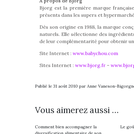
À propos de Bjorg
souvent d’énergie. Varier
estivales et avec le
Bjorg est la première marque française
les occupations n’est pas
retour des beaux jours,
présents dans les supers et hypermarché
toujours simple.
c’est l’occasion rêvée
Conjuguer
pour les enfants de…
Dès son origine en 1988, la marque conço
divertissement, activité
naturels. Elle sélectionne des ingrédien
physique ou
de leur complémentarité pour obtenir un 
apprentissage…
Site Internet :
www.babychou.com
Sites Internet :
www.bjorg.fr
–
www.bjorg
Publié le 31 août 2010 par Anne Vaneson-Bigorgn
Vous aimerez aussi …
Comment bien accompagner la
Le goût
diversification alimentaire de son