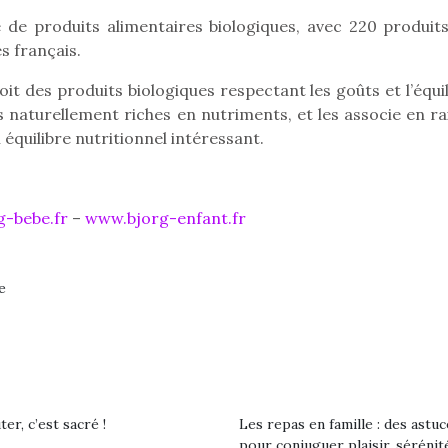
les plus pe
 de produits alimentaires biologiques, avec 220 produits
commencer à
s français.
La trottinet
it des produits biologiques respectant les goûts et l’équi
ts naturellement riches en nutriments, et les associe en r
équilibre nutritionnel intéressant.
-bebe.fr
–
www.bjorg-enfant.fr
e
Kidywolf, une gamme de
Kidywolf, 
jeux non connectés qui
jeux non c
fait grandir !
fait g
Depuis 2019 la marque
Depuis 201
crée des jeux pour les
crée des j
er, c’est sacré !
Les repas en famille : des astuc
enfants de 4 à 10 ans avec
enfants de 4
pour conjuguer plaisir, sérénit