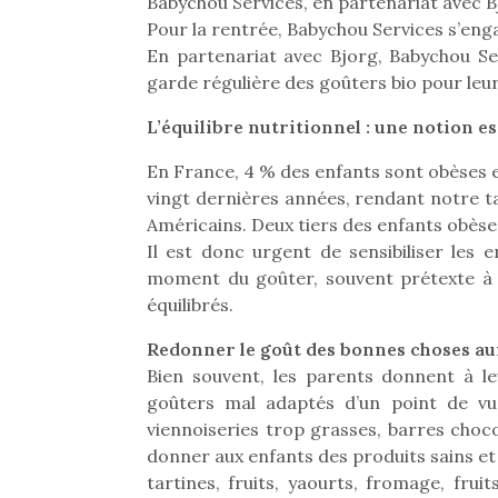
Babychou Services, en partenariat avec 
Pour la rentrée, Babychou Services s’eng
En partenariat avec Bjorg, Babychou Serv
garde régulière des goûters bio pour leu
L’équilibre nutritionnel : une notion e
En France, 4 % des enfants sont obèses et
vingt dernières années, rendant notre ta
Américains. Deux tiers des enfants obèses 
Il est donc urgent de sensibiliser les 
moment du goûter, souvent prétexte à 
équilibrés.
Redonner le goût des bonnes choses au
Bien souvent, les parents donnent à l
goûters mal adaptés d’un point de vue
viennoiseries trop grasses, barres choco
donner aux enfants des produits sains et 
tartines, fruits, yaourts, fromage, fruit