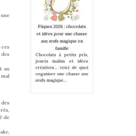
 une
 : chocolats
Pâques 2026 : chocolats
Pâques 2026 : cho
ur une chasse
et idées pour une chasse
et idées pour une
magique en
aux œufs magique en
aux œufs magiqu
é ces
ille
famille
famille
 des
 petits prix,
Chocolats à petits prix,
Chocolats à petit
ins et idées
jouets malins et idées
jouets malins et
voici de quoi
créatives… voici de quoi
créatives… voici 
t au
ne chasse aux
organiser une chasse aux
organiser une cha
 mal
ue…
œufs magique…
œufs magique…
 des
rés,
ué de
hake,