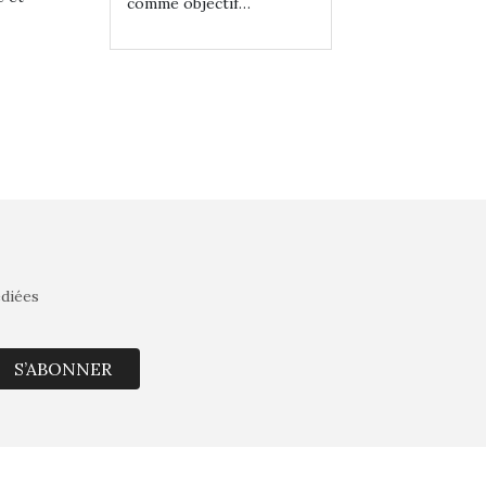
tif…
comme objectif…
comme objectif…
édiées
S’ABONNER