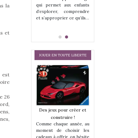
qui permet aux enfants
s la
d’explorer, comprendre
et s’approprier ce qu’ils…
s et
JOUER EN TOUTE LIBERTE
 est
oire
e 26
Nord,
a trottinette
Comment choisir
Des jeux pour créer et
ens,
 : bien plus
cabanes et des tip
construire !
nes,
 jeu !
les enfants ?
Comme chaque année, au
our la glisse
Quelle que soit l
moment de choisir les
sel, et même
sous laquel
cadeaux à offrir, on hésite