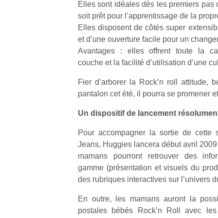
Elles sont idéales dès les premiers pas 
qu
so
soit prêt pour l’apprentissage de la propr
s
Elles disposent de côtés super extensib
c
et d’une ouverture facile pour un change
p
Avantages : elles offrent toute la ca
en
couche et la facilité d’utilisation d’une cul
Do
me
Fier d’arborer la Rock’n roll attitude,
am
pantalon cet été, il pourra se promener et 
à 
co
Un dispositif de lancement résolument
…
Pour accompagner la sortie de cette sé
Jeans, Huggies lancera début avril 2009 
mamans pourront retrouver des infor
gamme (présentation et visuels du produi
des rubriques interactives sur l’univers d
En outre, les mamans auront la possib
postales bébés Rock’n Roll avec les