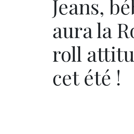
Jeans, bé
aura la R
roll attit
cet été !