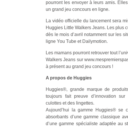
pourront les envoyer à leurs amis. Elles
un grand jeu concours en ligne.
NextGen,
l’
Des
une
La vidéo officielle du lancement sera mi
trampolines
nouvelle
Huggies Little Walkers Jeans. Les plus c
pour les
trottinette
dès le mois d’avril notamment sur les si
grands et
mécanique
ligne You Tube et Dailymotion.
Ap
les petits !
Beeper
co
Durant les
Les mamans pourront retrouver tout l’uni
Les
su
vacances
Walkers Jeans sur www.mespremierspasen
enfants
de
estivales
débordent
à présent au grand jeu concours !
co
et avec le
souvent
fe
retour des
A propos de Huggies
d’énergie.
he
beaux
Varier les
di
jours, c’est
Huggies®, grande marque de produit
occupations
de
l’occasion
toujours fait preuve d’innovation su
n’est pas
re
rêvée
toujours
culottes et des lingettes.
de
pour les
simple.
d’
Aujourd’hui la gamme Huggies® se c
enfants
Conjuguer
pe
de…
absorbants d’une gamme classique av
divertissement,
pr
d’une gamme spécialiste adaptée au s
activité
15