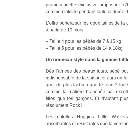
promotionnelle exclusive proposant +7
commercialisée pendant toute la durée de
L’offre portera sur les deux tailles de 
à partir de 10 mois :
Un
– Taille 4 pour les bébés de 7 à 15 kg
– Taille 5 pour les bébés de 14 à 18kg
p
Un nouveau style dans la gamme Littl
e
Dès l’arrivée des beaux jours, bébé pour
u
indispensable de la saison et aura un loo
quoi de plus fashion que le jean ? Indé
comme la matière branchée par excell
filles que les garçons. Et d’autant pl
résolument Rock !
cl
Le
Les culottes Huggies Little Walker
pe
absorbantes et résistantes que la version
qu