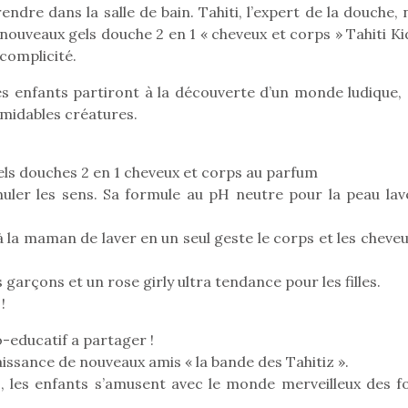
endre dans la salle de bain. Tahiti, l’expert de la douche,
 nouveaux gels douche 2 en 1 « cheveux et corps » Tahiti Ki
complicité.
Pâques 2026 : chocolats
Pâques 2026
s enfants partiront à la découverte d’un monde ludique, 
et idées pour une chasse
et idées po
rmidables créatures.
aux œufs magique en
aux œufs 
famille
fam
Chocolats à petits prix,
Chocolats à
ls douches 2 en 1 cheveux et corps au parfum
jouets malins et idées
jouets mal
imuler les sens. Sa formule au pH neutre pour la peau lav
créatives… voici de quoi
créatives… 
organiser une chasse aux
organiser u
à la maman de laver en un seul geste le corps et les cheve
œufs magique…
œufs magiq
 garçons et un rose girly ultra tendance pour les filles.
!
educatif a partager !
aissance de nouveaux amis « la bande des Tahitiz ».
s, les enfants s’amusent avec le monde merveilleux des f