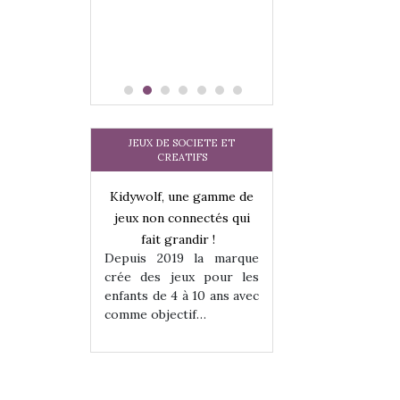
JEUX DE SOCIETE ET
CREATIFS
une gamme de
Kidywolf, une gamme de
Kidywolf, une ga
onnectés qui
jeux non connectés qui
jeux non connecté
randir !
fait grandir !
fait grandir 
9 la marque
Depuis 2019 la marque
Depuis 2019 la 
eux pour les
crée des jeux pour les
crée des jeux po
 à 10 ans avec
enfants de 4 à 10 ans avec
enfants de 4 à 10 a
tif…
comme objectif…
comme objectif…