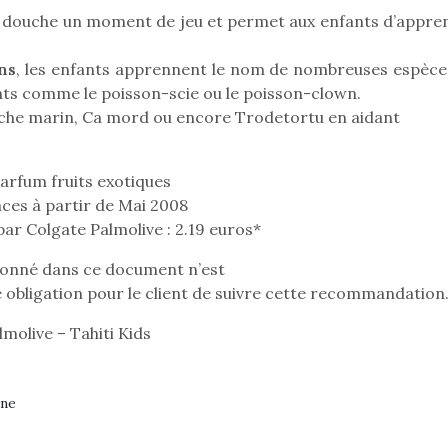
 la douche un moment de jeu et permet aux enfants d’appre
ns
, les enfants apprennent le nom de nombreuses espèce
ts comme le poisson-scie ou le poisson-clown.
ache marin, Ca mord ou encore Trodetortu en aidant
Parfum fruits exotiques
ces à partir de Mai 2008
Petit chef deviendra
ar Colgate Palmolive : 2.19 euros*
grand !
ionné dans ce document n’est
Les jeux d’imitation
constituent un véritable
 obligation pour le client de suivre cette recommandation
terrain d’apprentissage
olive – Tahiti Kids
qui permet aux enfants
d’explorer, comprendre
loutre en peluche
Une loutre
et s’approprier ce qu’ils…
r les enfants, un
pour les 
gne
al qui change des
animal qui
ands classiques !
grands cl