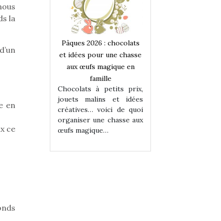
 nous
ds la
 : chocolats
Pâques 2026 : chocolats
Pâques 2026 : cho
d’un
ur une chasse
et idées pour une chasse
et idées pour une
magique en
aux œufs magique en
aux œufs magiqu
ille
famille
famille
 petits prix,
Chocolats à petits prix,
Chocolats à petit
ins et idées
jouets malins et idées
jouets malins et
e en
voici de quoi
créatives… voici de quoi
créatives… voici 
ne chasse aux
organiser une chasse aux
organiser une cha
ux ce
ue…
œufs magique…
œufs magique…
onds