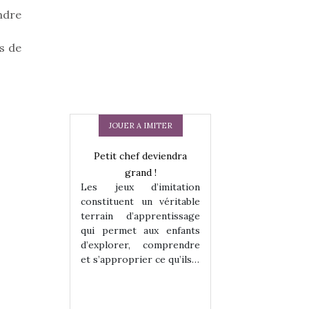
ndre
s de
JOUER A IMITER
Petit chef deviendra
grand !
Les jeux d’imitation
constituent un véritable
.
terrain d’apprentissage
qui permet aux enfants
d’explorer, comprendre
 en peluche
Une loutre en pe
et s’approprier ce qu’ils…
enfants, un
pour les enfants
 change des
animal qui chang
assiques !
grands classiqu