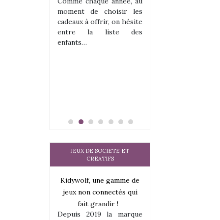
les enfants ?
Comme chaque année, au
Quelle que soit l
moment de choisir les
sous laquel
cadeaux à offrir, on hésite
matérialise le tipi 
entre la liste des
tissu, plastique…)
enfants…
petite tente posé
JEUX DE SOCIETE ET
CREATIFS
une gamme de
Kidywolf, une gamme de
Kidywolf, une ga
onnectés qui
jeux non connectés qui
jeux non connecté
randir !
fait grandir !
fait grandir 
9 la marque
Depuis 2019 la marque
Depuis 2019 la 