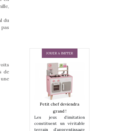
ille,
al du
 pas
JOUER A IMITER
oits
s de
r une
 en peluche
Petit chef deviendra
Une loutre en pe
enfants, un
grand !
pour les enfants
Les jeux d’imitation
 change des
animal qui chang
constituent un véritable
assiques !
grands classiqu
terrain d’apprentissage