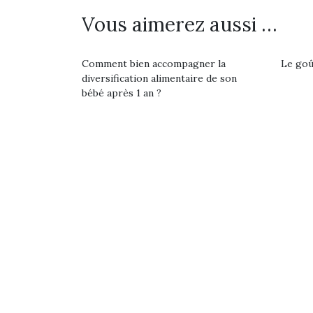
Les p
qu’ell
Vous aimerez aussi …
comp
enfant
ami, 
Comment bien accompagner la
Le goût
confid
diversification alimentaire de son
bébé après 1 an ?
Et si
b
NextGen, une nouvelle
Après 
trottinette mécanique
Des trampolines pour les
succe