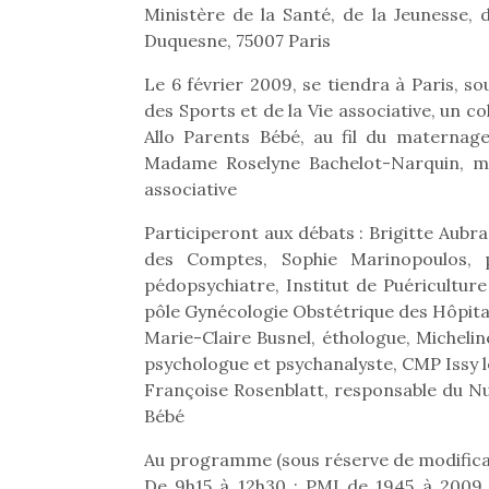
Ministère de la Santé, de la Jeunesse, 
Duquesne, 75007 Paris
Le 6 février 2009, se tiendra à Paris, s
des Sports et de la Vie associative, un co
Allo Parents Bébé, au fil du materna
Madame Roselyne Bachelot-Narquin, min
associative
Participeront aux débats : Brigitte Aubr
des Comptes, Sophie Marinopoulos, p
pédopsychiatre, Institut de Puériculture
pôle Gynécologie Obstétrique des Hôpita
Marie-Claire Busnel, éthologue, Michelin
psychologue et psychanalyste, CMP Issy 
Françoise Rosenblatt, responsable du Nu
Bébé
Au programme (sous réserve de modificat
De 9h15 à 12h30 : PMI de 1945 à 2009, d