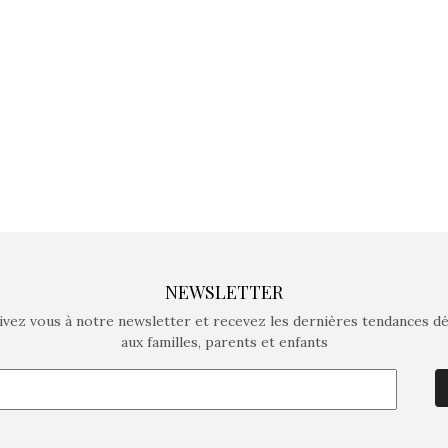
crée des jeux pour les
crée des j
enfants de 4 à 10 ans avec
enfants de 4
comme objectif…
comme objec
NEWSLETTER
ivez vous à notre newsletter et recevez les dernières tendances d
aux familles, parents et enfants