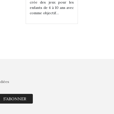
eux pour les
crée des jeux pour les
crée des jeux po
 à 10 ans avec
enfants de 4 à 10 ans avec
enfants de 4 à 10 a
tif…
comme objectif…
comme objectif…
édiées
S’ABONNER