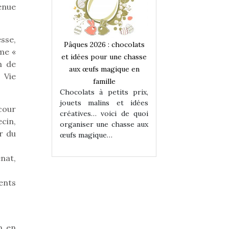
enue
esse,
 : chocolats
Pâques 2026 : chocolats
Pâques 2026 : cho
ème «
ur une chasse
et idées pour une chasse
et idées pour une
n de
magique en
aux œufs magique en
aux œufs magiqu
 Vie
ille
famille
famille
 petits prix,
Chocolats à petits prix,
Chocolats à petit
ins et idées
jouets malins et idées
jouets malins et
 cour
voici de quoi
créatives… voici de quoi
créatives… voici 
cin,
ne chasse aux
organiser une chasse aux
organiser une cha
r du
ue…
œufs magique…
œufs magique…
nat,
ents
n en