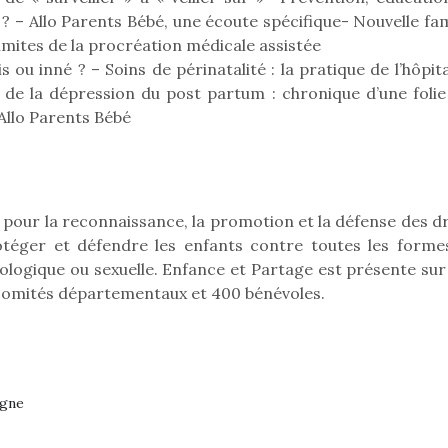
? – Allo Parents Bébé, une écoute spécifique- Nouvelle fam
limites de la procréation médicale assistée
s ou inné ? – Soins de périnatalité : la pratique de l’hôpit
 de la dépression du post partum : chronique d’une folie
Allo Parents Bébé
 pour la reconnaissance, la promotion et la défense des dr
protéger et défendre les enfants contre toutes les forme
chologique ou sexuelle. Enfance et Partage est présente su
6 comités départementaux et 400 bénévoles.
loutre en peluche
Petit chef deviendra
Une loutre
r les enfants, un
grand !
pour les 
Les jeux d’imitation
rgne
al qui change des
animal qui
constituent un véritable
ands classiques !
grands cl
terrain d’apprentissage