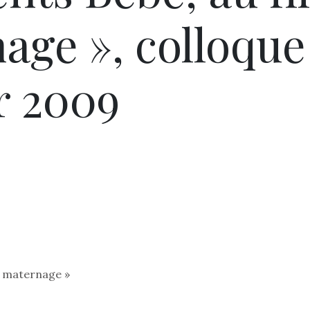
age », colloque
er 2009
du maternage »