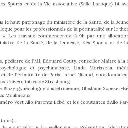
des Sports et de la Vie associative (Salle Laroque) 14 av
ous le haut patronage du ministère de la Santé, de la Jeun
Pâques 2026 : chocolats
Pâques 2026
lloque pour les professionnels de la périnatalité sur le th
et idées pour une chasse
et idées po
ge ». Les travaux commenceront à 9h par une allocutio
aux œufs magique en
aux œufs 
istre de la Santé, de la Jeunesse, des Sports et de la
famille
fam
Chocolats à petits prix,
Chocolats à
jouets malins et idées
jouets mal
as, pédiatre de PMI, Edouard Couty, conseiller Maître à la
créatives… voici de quoi
créatives… 
sychologue et psychanalyste, Linda Morisseau, méde
organiser une chasse aux
organiser u
 et de Périnatalité de Paris, Israël Nisand, coordonnateu
œufs magique…
œufs magiq
ux Universitaires de Strasbourg
e Blazy, gynécologue obstétricienne, Ghislaine Szpeker-Bé
les Moulineaux
méro Vert Allo Parents Bébé, et les écoutantes d’Allo Par
ions) :
e « surveiller » à « veiller sur »- Prévention, éducatio