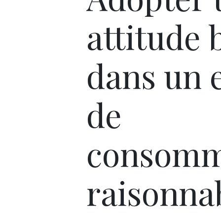
attitude 
dans un e
de
consomm
raisonnab