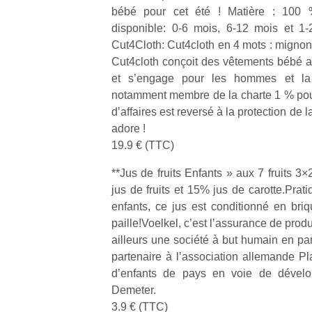
bébé pour cet été ! Matière : 100 %
disponible: 0-6 mois, 6-12 mois et 1-
Cut4Cloth: Cut4cloth en 4 mots : mignon,
Cut4cloth conçoit des vêtements bébé a
et s’engage pour les hommes et la 
Un
notamment membre de la charte 1 % pour 
d’affaires est reversé à la protection de 
adore !
p
19.9 € (TTC)
e
**Jus de fruits Enfants » aux 7 fruits 3
u
jus de fruits et 15% jus de carotte.Prat
enfants, ce jus est conditionné en bri
paille!Voelkel, c’est l’assurance de produ
ailleurs une société à but humain en pa
partenaire à l’association allemande Pla
cl
d’enfants de pays en voie de dévelop
Le
Demeter.
pe
qu
3.9 € (TTC)