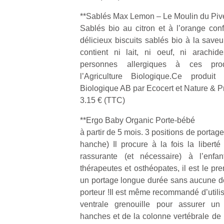
qu
so
**Sablés Max Lemon – Le Moulin du Pive
s
Sablés bio au citron et à l’orange conf
c
délicieux biscuits sablés bio à la saveu
p
contient ni lait, ni oeuf, ni arachi
en
personnes allergiques à ces produ
Do
l’Agriculture Biologique.Ce produit 
me
Biologique AB par Ecocert et Nature & P
am
à 
3.15 € (TTC)
co
**Ergo Baby Organic Porte-bébé
…
à partir de 5 mois. 3 positions de portage
hanche) Il procure à la fois la liberté
rassurante (et nécessaire) à l’enf
thérapeutes et osthéopates, il est le pr
un portage longue durée sans aucune do
porteur !Il est même recommandé d’utili
ventrale grenouille pour assurer u
hanches et de la colonne vertébrale de 