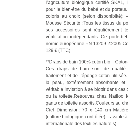
l’agriculture biologique certifié SKAL,
pour le bien-être du bébé et du porteur
NextGen,
coloris au choix (selon disponiblité)
l’
Des
une
Mousse Sécurité :Tous les tissus du 
trampolines
nouvelle
ses accessoires sont régulièrement t
pour les
trottinette
vérification indépendants. Ce porte-bé
grands et
mécanique
Ap
norme européenne EN 13209-2:2005.Coto
les petits !
Beeper
co
Durant les
129 € (TTC)
Les
su
vacances
enfants
de
**Draps de bain 100% coton bio – Coto
estivales
débordent
co
et avec le
Ces draps de bain sont de qualité 
souvent
fe
retour des
traitement et de l’éponge coton utilisée
d’énergie.
he
beaux
la peau, extrêmement absorbante et 
Varier les
di
jours, c’est
véritable invitation à se blottir dans ces
occupations
de
l’occasion
ou la toilette.Retrouvez chez Natiloo le
n’est pas
re
rêvée
toujours
gants de toilette assortis.Couleurs au ch
de
pour les
simple.
d’
Ciel Dimension: 70 x 140 cm Matière 
enfants
Conjuguer
pe
de…
(culture biologique contrôlée). Lavable 
divertissement,
pr
internationale des textiles naturels) .
activité
15