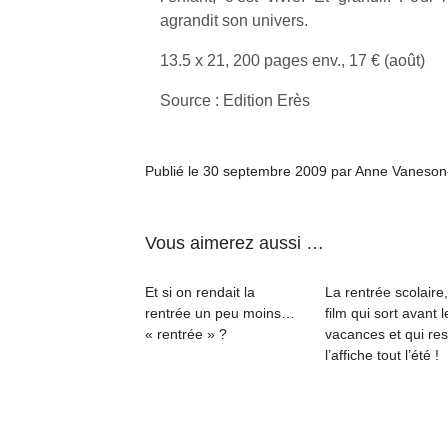
agrandit son univers.
13.5 x 21, 200 pages env., 17 € (août)
Source : Edition Erès
Un
Publié le 30 septembre 2009 par Anne Vaneson
p
e
Vous aimerez aussi …
u
Et si on rendait la
La rentrée scolaire
rentrée un peu moins…
film qui sort avant l
« rentrée » ?
vacances et qui res
l’affiche tout l’été !
cl
Le
pe
qu