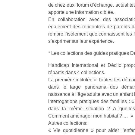
de chez eux, forum d’échange, actualités
apporte une information ciblée.
NextGen,
l’
Des
En collaboration avec des associati
une
trampolines
également des rencontres de parents d
nouvelle
pour les
rompre l’isolement que connaissent les f
trottinette
grands et
s’exprimer sur leur expérience.
mécanique
Ap
les petits !
Beeper
co
Durant les
* Les collections des guides pratiques D
Les
su
vacances
enfants
de
Handicap International et Déclic prop
estivales
débordent
co
et avec le
répartis dans 4 collections.
souvent
fe
retour des
La première intitulée « Toutes les démar
d’énergie.
he
beaux
dans le large panorama des démar
Varier les
di
jours, c’est
naissance à l’âge adulte avec un enfant
occupations
de
l’occasion
interrogations pratiques des familles : 
n’est pas
re
rêvée
toujours
dans la même situation ? A quelles a
de
pour les
simple.
d’
Comment aménager mon habitat ? … »
enfants
Conjuguer
pe
de…
Autres collections:
divertissement,
pr
« Vie quotidienne » pour aider l’enf
activité
15