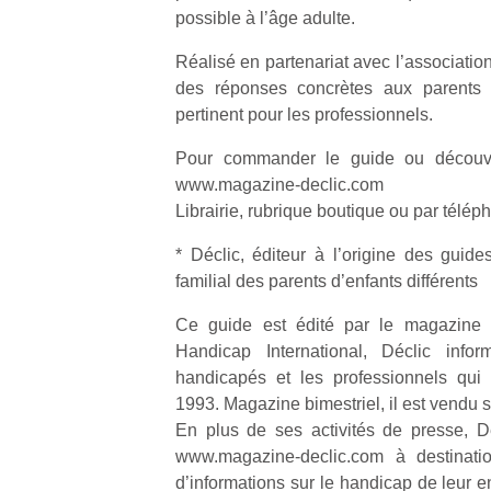
qu
possible à l’âge adulte.
so
s
Réalisé en partenariat avec l’associatio
c
des réponses concrètes aux parents e
p
pertinent pour les professionnels.
en
Do
Pour commander le guide ou découvri
me
www.magazine-declic.com
am
Librairie, rubrique boutique ou par télé
à 
co
* Déclic, éditeur à l’origine des guid
…
familial des parents d’enfants différents
Ce guide est édité par le magazine D
Handicap International, Déclic infor
handicapés et les professionnels qui
1993. Magazine bimestriel, il est vendu
En plus de ses activités de presse, D
www.magazine-declic.com à destinati
d’informations sur le handicap de leur e