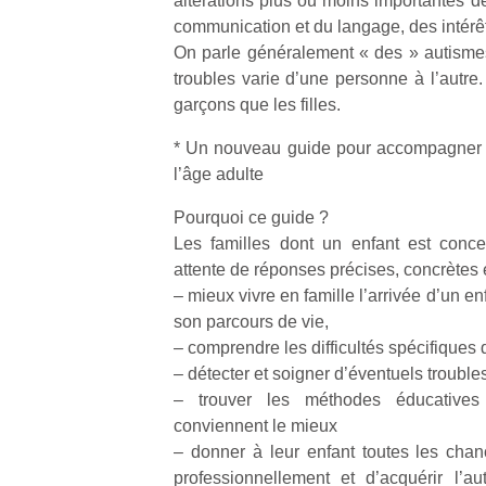
altérations plus ou moins importantes de 
communication et du langage, des intérê
On parle généralement « des » autismes
troubles varie d’une personne à l’autre.
garçons que les filles.
Un
* Un nouveau guide pour accompagner s
l’âge adulte
Pourquoi ce guide ?
p
Les familles dont un enfant est conce
e
attente de réponses précises, concrètes e
u
– mieux vivre en famille l’arrivée d’un enf
son parcours de vie,
– comprendre les difficultés spécifiques 
– détecter et soigner d’éventuels trouble
– trouver les méthodes éducatives 
cl
conviennent le mieux
Le
– donner à leur enfant toutes les chanc
pe
qu
professionnellement et d’acquérir l’a