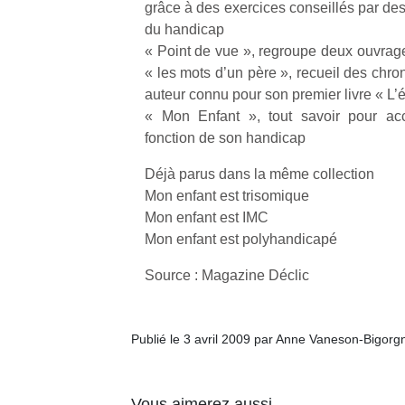
grâce à des exercices conseillés par des
physique
du handicap
ou
« Point de vue », regroupe deux ouvrage
apprentissage…
« les mots d’un père », recueil des chro
auteur connu pour son premier livre « L’é
« Mon Enfant », tout savoir pour a
fonction de son handicap
Déjà parus dans la même collection
Mon enfant est trisomique
Mon enfant est IMC
Mon enfant est polyhandicapé
Source : Magazine Déclic
Publié le 3 avril 2009 par Anne Vaneson-Bigorg
Vous aimerez aussi …