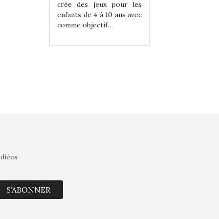
eux pour les
crée des jeux pour les
crée des jeux po
 à 10 ans avec
enfants de 4 à 10 ans avec
enfants de 4 à 10 a
tif…
comme objectif…
comme objectif…
édiées
S’ABONNER