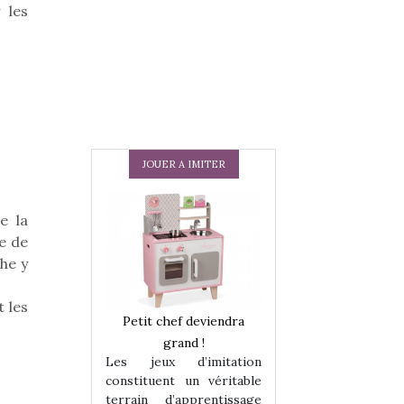
 les
JOUER A IMITER
e la
e de
che y
 les
 en peluche
Petit chef deviendra
Une loutre en pe
enfants, un
grand !
pour les enfants
Les jeux d’imitation
 change des
animal qui chang
constituent un véritable
assiques !
grands classiqu
terrain d’apprentissage