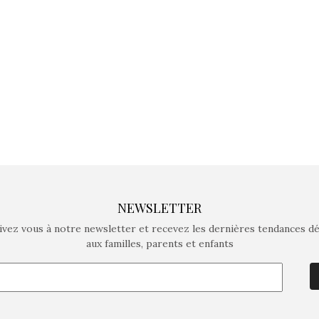
crée des jeux pour les
crée des j
enfants de 4 à 10 ans avec
enfants de 4
comme objectif…
comme objec
NEWSLETTER
ivez vous à notre newsletter et recevez les dernières tendances d
aux familles, parents et enfants