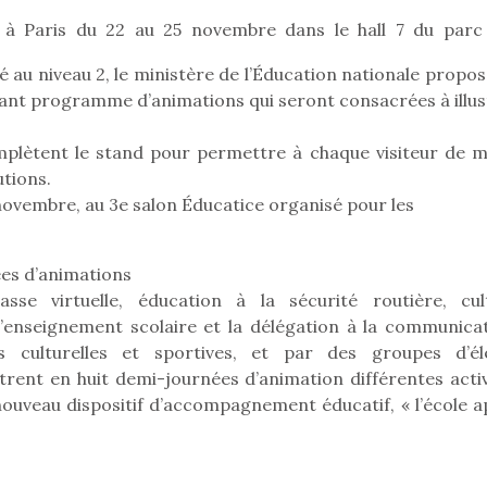
t à Paris du 22 au 25 novembre dans le hall 7 du parc
ué au niveau 2, le ministère de l’Éducation nationale propo
Pâques 2026 : chocolats
Pâques 2026
ant programme d’animations qui seront consacrées à illus
et idées pour une chasse
et idées po
aux œufs magique en
aux œufs 
mplètent le stand pour permettre à chaque visiteur de m
famille
fam
utions.
Chocolats à petits prix,
Chocolats à
 novembre, au 3e salon Éducatice organisé pour les
jouets malins et idées
jouets mal
créatives… voici de quoi
créatives… 
organiser une chasse aux
organiser u
ées d’animations
œufs magique…
œufs magiq
lasse virtuelle, éducation à la sécurité routière, cul
l’enseignement scolaire et la délégation à la communicat
s culturelles et sportives, et par des groupes d’él
trent en huit demi-journées d’animation différentes activ
ouveau dispositif d’accompagnement éducatif, « l’école a