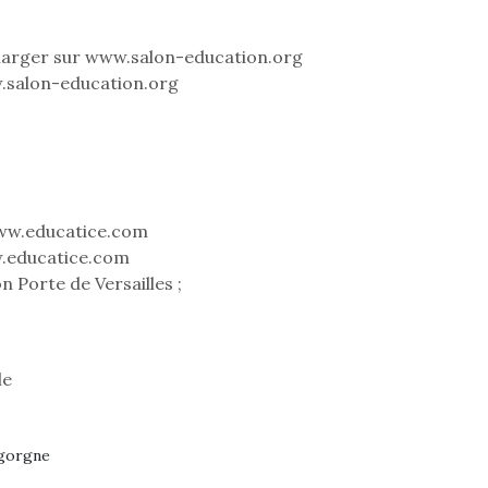
eluches quelles
Les peluc
qui permet aux enfants
es soient, sont des
qu’elles soi
d’explorer, comprendre
agnons pour les
compagnon
écharger sur www.salon-education.org
et s’approprier ce qu’ils…
s. Doudou, meilleur
enfants. Dou
.salon-education.org
objet à câliner,
ami, objet
ent,…
confident,…
www.educatice.com
.educatice.com
n Porte de Versailles ;
Le boom de l
pour enfant
qu’un
L’attrait p
le
est univer
 l’aventure était au
les plus pe
T’AS TON NERF ?
commencer à
out du jardin ?
igorgne
A l’heure du
La trottinet
trois confinements
déconfinement, des
ssifs, des couvre-