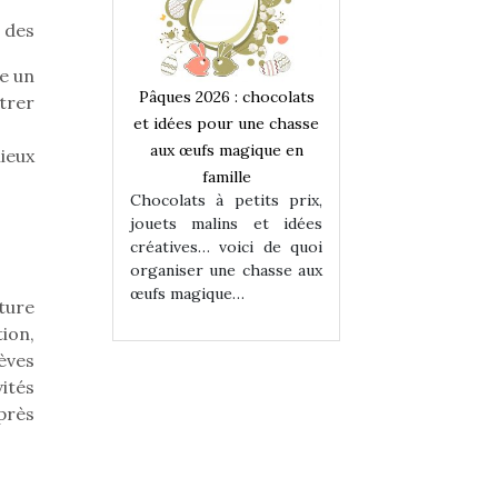
 des
se un
 : chocolats
Pâques 2026 : chocolats
Pâques 2026 : cho
trer
ur une chasse
et idées pour une chasse
et idées pour une
magique en
aux œufs magique en
aux œufs magiqu
ieux
ille
famille
famille
 petits prix,
Chocolats à petits prix,
Chocolats à petit
ins et idées
jouets malins et idées
jouets malins et
voici de quoi
créatives… voici de quoi
créatives… voici 
ne chasse aux
organiser une chasse aux
organiser une cha
ue…
œufs magique…
œufs magique…
ture
ion,
èves
ités
près