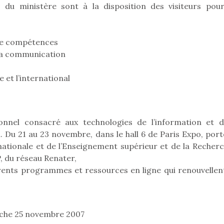
 du ministère sont à la disposition des visiteurs pour
de compétences
 la communication
e et l’international
onnel consacré aux technologies de l’information et d
 Du 21 au 23 novembre, dans le hall 6 de Paris Expo, port
n nationale et de l’Enseignement supérieur et de la Recher
, du réseau Renater,
rents programmes et ressources en ligne qui renouvellent
loutre en peluche
Petit chef deviendra
Une loutre
r les enfants, un
grand !
pour les 
Les jeux d’imitation
al qui change des
animal qui
constituent un véritable
anche 25 novembre 2007
ands classiques !
grands cl
terrain d’apprentissage