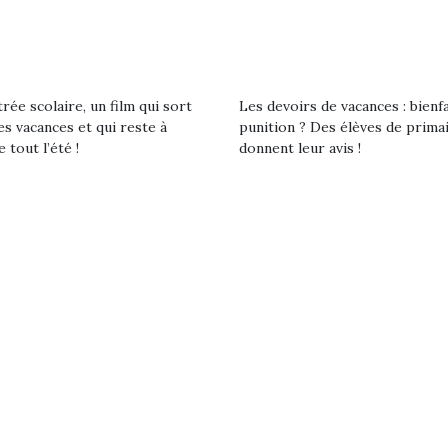
premières grosses
 à des heures
chaleurs et des futures
érentes, des
vacances estivales, le
trictions de
parc, le jardin, la…
ignement pendant
e 15 mois,…
rée scolaire, un film qui sort
Les devoirs de vacances : bienf
es vacances et qui reste à
punition ? Des élèves de prima
e tout l’été !
donnent leur avis !
Kidywolf, une gamme de
Kidywolf, 
jeux non connectés qui
jeux non c
fait grandir !
fait g
Depuis 2019 la marque
Depuis 201