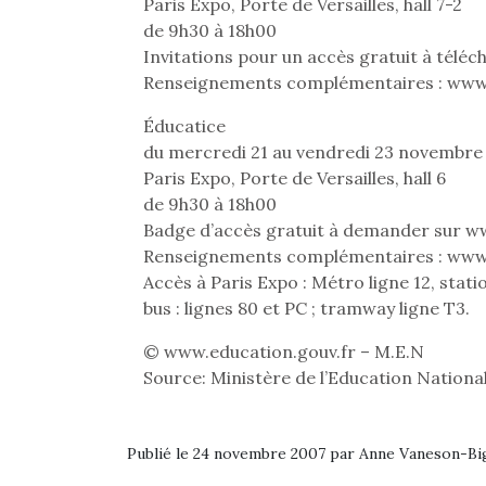
Les p
Paris Expo, Porte de Versailles, hall 7-2
qu’ell
de 9h30 à 18h00
comp
Invitations pour un accès gratuit à tél
enfant
Renseignements complémentaires : www
ami, 
confid
Éducatice
du mercredi 21 au vendredi 23 novembre
Paris Expo, Porte de Versailles, hall 6
de 9h30 à 18h00
Badge d’accès gratuit à demander sur 
Renseignements complémentaires : www
Accès à Paris Expo : Métro ligne 12, statio
Des trampolines pour les
bus : lignes 80 et PC ; tramway ligne T3.
grands et les petits !
Durant les vacances
© www.education.gouv.fr – M.E.N
estivales et avec le
Source: Ministère de l’Education Nationa
retour des beaux jours,
c’est l’occasion rêvée
Et si
pour les enfants de…
b
Publié le 24 novembre 2007 par Anne Vaneson-B
NextGen, une nouvelle
Après 
trottinette mécanique
succe