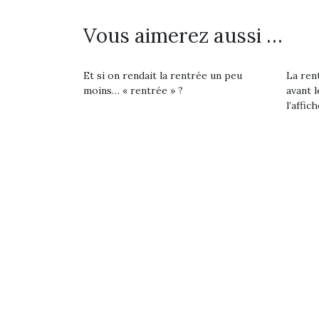
Beeper
feux
Les enfants débordent
Vous aimerez aussi …
diff
souvent d’énergie. Varier
res
les occupations n’est pas
d’élo
toujours simple.
presqu
Et si on rendait la rentrée un peu
La rent
Conjuguer
moins… « rentrée » ?
avant l
divertissement, activité
l’affich
physique ou
apprentissage…