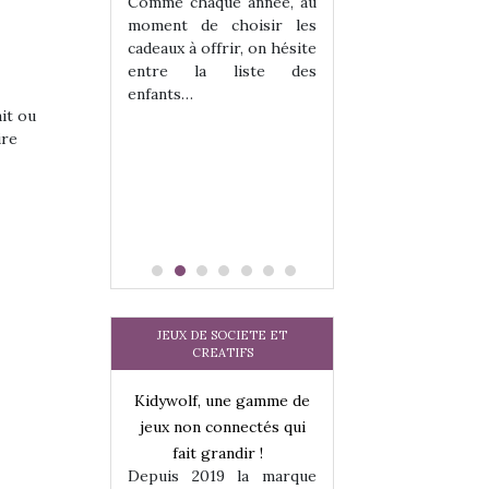
les enfants ?
Comme chaque année, au
Quelle que soit l
moment de choisir les
sous laquel
cadeaux à offrir, on hésite
matérialise le tipi 
entre la liste des
tissu, plastique…)
enfants…
petite tente posé
ait ou
ire
JEUX DE SOCIETE ET
CREATIFS
une gamme de
Kidywolf, une gamme de
Kidywolf, une ga
onnectés qui
jeux non connectés qui
jeux non connecté
randir !
fait grandir !
fait grandir 
9 la marque
Depuis 2019 la marque
Depuis 2019 la 