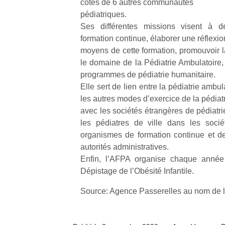
côtés de 6 autres communautés
pédiatriques.
Ses différentes missions visent à d
formation continue, élaborer une réflexi
moyens de cette formation, promouvoir 
le domaine de la Pédiatrie Ambulatoire, 
Un
programmes de pédiatrie humanitaire.
Elle sert de lien entre la pédiatrie ambula
les autres modes d’exercice de la pédiatri
p
avec les sociétés étrangères de pédiatri
e
les pédiatres de ville dans les soci
u
organismes de formation continue et d
autorités administratives.
Enfin, l’AFPA organise chaque année
Dépistage de l’Obésité Infantile.
cl
Source: Agence Passerelles au nom de 
Le
pe
qu