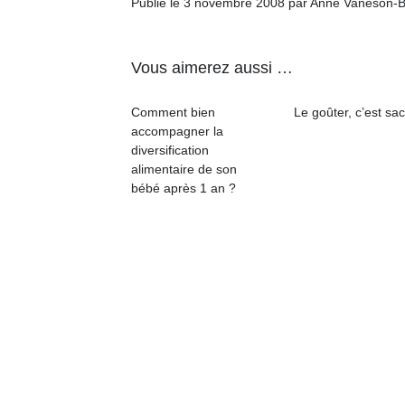
Publié le 3 novembre 2008 par Anne Vaneson-
qu
so
s
Vous aimerez aussi …
c
p
en
Comment bien
Le goûter, c’est sac
Do
accompagner la
me
diversification
am
alimentaire de son
à 
bébé après 1 an ?
co
…