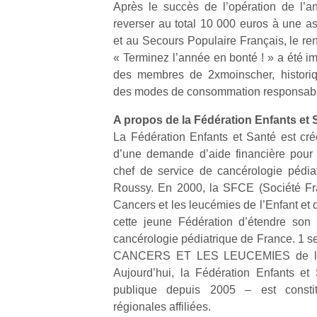
Après le succès de l’opération de l’a
qu
so
reverser au total 10 000 euros à une ass
s
et au Secours Populaire Français, le re
c
« Terminez l’année en bonté ! » a été 
p
des membres de 2xmoinscher, historiq
en
des modes de consommation responsabl
Do
me
A propos de la Fédération Enfants et 
am
La Fédération Enfants et Santé est cré
à 
d’une demande d’aide financière pour
co
chef de service de cancérologie pédiatr
…
Roussy. En 2000, la SFCE (Société Fra
Cancers et les leucémies de l’Enfant et
cette jeune Fédération d’étendre son
cancérologie pédiatrique de France. 1
CANCERS ET LES LEUCEMIES de l’enf
Aujourd’hui, la Fédération Enfants et 
publique depuis 2005 – est consti
régionales affiliées.