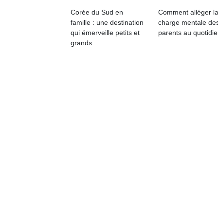
physique
Corée du Sud en
Comment alléger l
ou
famille : une destination
charge mentale de
apprentissage…
qui émerveille petits et
parents au quotidie
grands