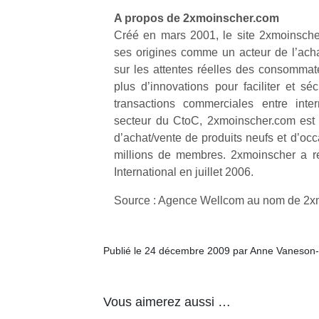
A propos de 2xmoinscher.com
NextGen,
Créé en mars 2001, le site 2xmoinsche
l’
Des
une
ses origines comme un acteur de l’acha
trampolines
nouvelle
sur les attentes réelles des consommat
pour les
trottinette
plus d’innovations pour faciliter et sé
grands et
mécanique
transactions commerciales entre inte
Ap
les petits !
Beeper
secteur du CtoC, 2xmoinscher.com est 
co
Durant les
Les
su
d’achat/vente de produits neufs et d’oc
vacances
enfants
de
millions de membres. 2xmoinscher a re
estivales
débordent
co
et avec le
International en juillet 2006.
souvent
fe
retour des
d’énergie.
he
beaux
Source : Agence Wellcom au nom de 2x
Varier les
di
jours, c’est
occupations
de
l’occasion
n’est pas
re
rêvée
Publié le 24 décembre 2009 par Anne Vaneson
toujours
de
pour les
simple.
d’
enfants
Conjuguer
pe
de…
divertissement,
Vous aimerez aussi …
pr
activité
15