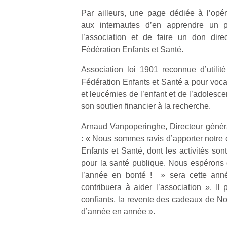
Par ailleurs, une page dédiée à l’opé
aux internautes d’en apprendre un pe
l’association et de faire un don dire
Fédération Enfants et Santé.
Un
Association loi 1901 reconnue d’utilit
Fédération Enfants et Santé a pour voca
et leucémies de l’enfant et de l’adolesc
p
son soutien financier à la recherche.
e
Arnaud Vanpoperinghe, Directeur génér
u
: « Nous sommes ravis d’apporter notre c
Enfants et Santé, dont les activités son
pour la santé publique. Nous espérons 
l’année en bonté ! » sera cette anné
contribuera à aider l’association ». I
cl
confiants, la revente des cadeaux de No
Le
pe
d’année en année ».
qu