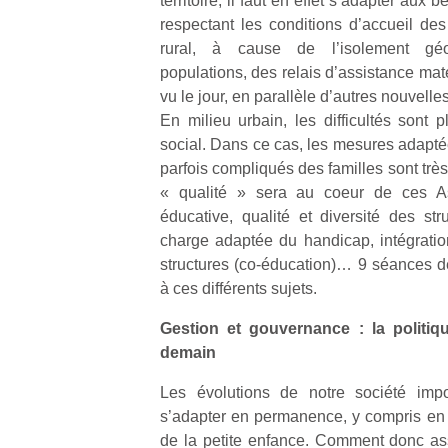
territoire, il faut en effet s’adapter aux 
respectant les conditions d’accueil des
rural, à cause de l’isolement géo
populations, des relais d’assistance mat
vu le jour, en parallèle d’autres nouvelle
En milieu urbain, les difficultés sont 
Un
social. Dans ce cas, les mesures adapt
parfois compliqués des familles sont trè
« qualité » sera au coeur de ces Ass
p
éducative, qualité et diversité des str
e
charge adaptée du handicap, intégratio
u
structures (co-éducation)… 9 séances de
à ces différents sujets.
Gestion et gouvernance : la politiq
demain
cl
Les évolutions de notre société impo
Le
s’adapter en permanence, y compris en 
pe
qu
de la petite enfance. Comment donc assu