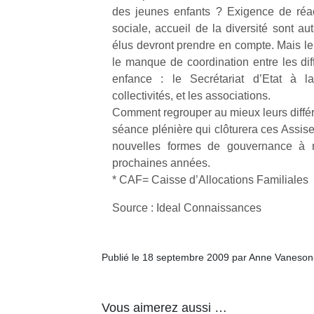
qu
des jeunes enfants ? Exigence de réac
so
sociale, accueil de la diversité sont a
s
élus devront prendre en compte. Mais le p
c
le manque de coordination entre les diff
p
enfance : le Secrétariat d’Etat à l
en
collectivités, et les associations.
Do
me
Comment regrouper au mieux leurs diffé
am
séance plénière qui clôturera ces Assis
à 
nouvelles formes de gouvernance à 
co
prochaines années.
…
* CAF= Caisse d’Allocations Familiales
Source : Ideal Connaissances
Publié le 18 septembre 2009 par Anne Vaneson
Vous aimerez aussi …