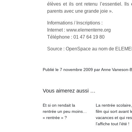
qu
élèves et ils ont retenu l’essentiel. Il
so
parents avec une grande joie ».
s
c
Informations / Inscriptions :
p
Internet : www.elementerre.org
en
Téléphone : 01 47 64 19 80
Do
me
Source : OpenSpace au nom de ELE
am
à 
co
Publié le 7 novembre 2009 par Anne Vaneson-
…
Vous aimerez aussi …
Et si on rendait la
La rentrée scolaire
rentrée un peu moins…
film qui sort avant l
« rentrée » ?
vacances et qui res
l’affiche tout l’été !