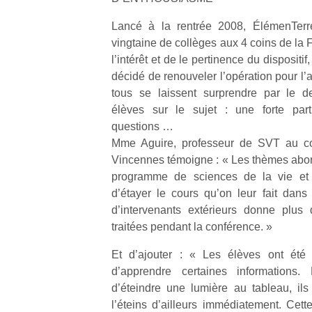
Lancé à la rentrée 2008, ÉlémenTerr
vingtaine de collèges aux 4 coins de la
l’intérêt et de le pertinence du dispositif
décidé de renouveler l’opération pour l’
tous se laissent surprendre par le d
Un
élèves sur le sujet : une forte part
questions …
Mme Aguire, professeur de SVT au co
p
Vincennes témoigne : « Les thèmes abor
e
programme de sciences de la vie et d
u
d’étayer le cours qu’on leur fait dan
d’intervenants extérieurs donne plus 
traitées pendant la conférence. »
Et d’ajouter : « Les élèves ont été 
cl
d’apprendre certaines informations. 
Le
d’éteindre une lumière au tableau, ils 
pe
l’éteins d’ailleurs immédiatement. Cett
qu