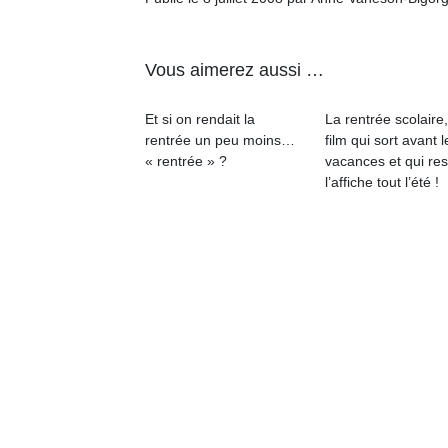
Vous aimerez aussi …
Un
Et si on rendait la
La rentrée scolaire
rentrée un peu moins…
film qui sort avant l
p
« rentrée » ?
vacances et qui res
e
l’affiche tout l’été !
u
cl
Le
pe
qu
qu
so