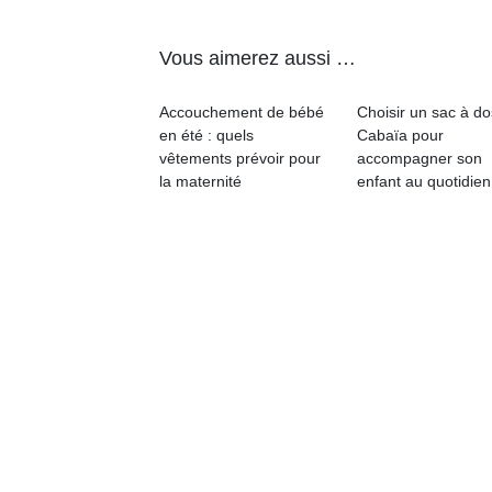
Vous aimerez aussi …
Accouchement de bébé
Choisir un sac à do
en été : quels
Cabaïa pour
Un
vêtements prévoir pour
accompagner son
la maternité
enfant au quotidien
p
e
u
cl
Le
pe
qu