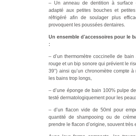
– Un anneau de dentition à surface gr
l’
adapté aux petites bouches et petites
NextGen,
réfrigéré afin de soulager plus effi
Des
une
provoquent les poussées dentaires.
trampolines
nouvelle
pour les
Ap
trottinette
Un ensemble d’accessoires pour le bai
co
grands et
mécanique
:
su
les petits !
Beeper
de
Durant les
– d’un thermomètre coccinelle de bain
Les
co
vacances
rouge et un bip sonore qui prévient le ri
enfants
fe
estivales
débordent
39°) ainsi qu’un chronomètre compte à r
he
et avec le
souvent
di
les bains trop longs,
retour des
d’énergie.
de
beaux
Varier les
re
– d’une éponge de bain 100% pulpe de 
jours, c’est
occupations
de
testé dermatologiquement pour les peaux
l’occasion
n’est pas
d’
rêvée
toujours
pe
– d’un flacon vide de 50ml pour empor
pour les
simple.
pr
quantité de shampooing ou de crème
enfants
Conjuguer
15
de…
prendre le flacon d’origine, souvent très
divertissement,
activité