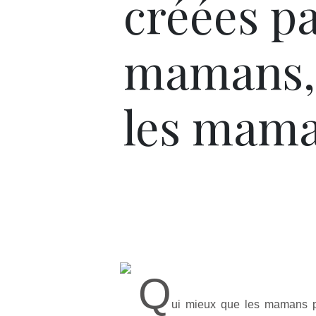
créées p
mamans,
les mama
Q
ui mieux que les mamans p