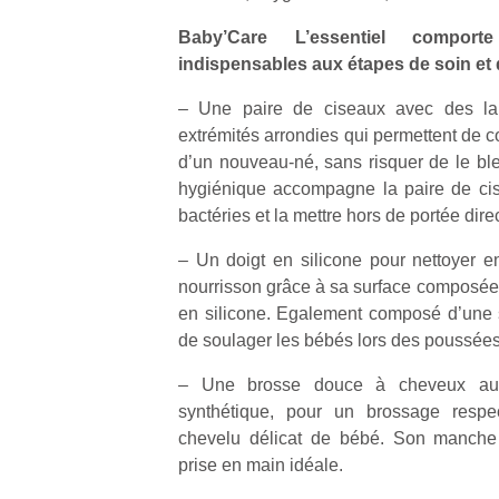
Baby’Care L’essentiel compor
indispensables aux étapes de soin et 
– Une paire de ciseaux avec des la
extrémités arrondies qui permettent de c
Un
d’un nouveau-né, sans risquer de le ble
hygiénique accompagne la paire de cis
bactéries et la mettre hors de portée dir
p
e
– Un doigt en silicone pour nettoyer 
u
nourrisson grâce à sa surface composée d
en silicone. Egalement composé d’une s
de soulager les bébés lors des poussées
– Une brosse douce à cheveux aux
synthétique, pour un brossage respec
cl
chevelu délicat de bébé. Son manch
Le
pe
prise en main idéale.
qu