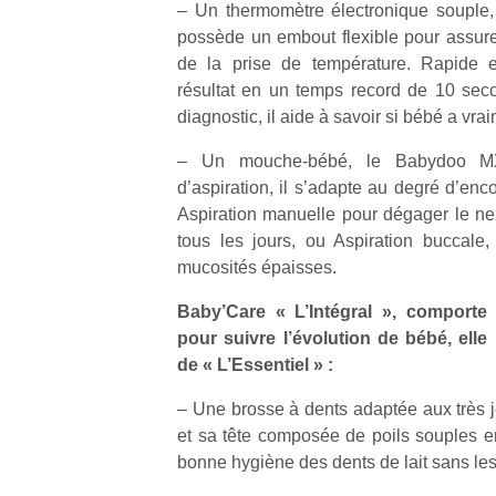
– Un thermomètre électronique souple,
qu
so
possède un embout flexible pour assurer 
s
de la prise de température. Rapide et
c
résultat en un temps record de 10 se
p
diagnostic, il aide à savoir si bébé a vra
en
Do
– Un mouche-bébé, le Babydoo M
me
d’aspiration, il s’adapte au degré d’en
am
Aspiration manuelle pour dégager le ne
à 
tous les jours, ou Aspiration buccale
co
mucosités épaisses.
…
Baby’Care « L’Intégral », comporte
pour suivre l’évolution de bébé, ell
de « L’Essentiel » :
– Une brosse à dents adaptée aux très je
et sa tête composée de poils souples e
bonne hygiène des dents de lait sans les