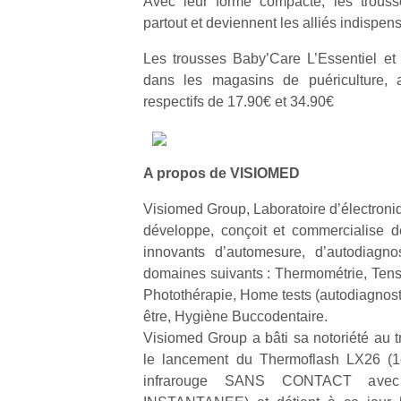
Avec leur forme compacte, les trouss
physique
partout et deviennent les alliés indispe
ou
apprentissage…
Les trousses Baby’Care L’Essentiel et L
dans les magasins de puériculture, au
respectifs de 17.90€ et 34.90€
A propos de VISIOMED
Visiomed Group, Laboratoire d’électroni
développe, conçoit et commercialise d
innovants d’automesure, d’autodiagno
domaines suivants : Thermométrie, Tensi
Photothérapie, Home tests (autodiagnosti
être, Hygiène Buccodentaire.
Visiomed Group a bâti sa notoriété au t
le lancement du Thermoflash LX26 (1
infrarouge SANS CONTACT avec 