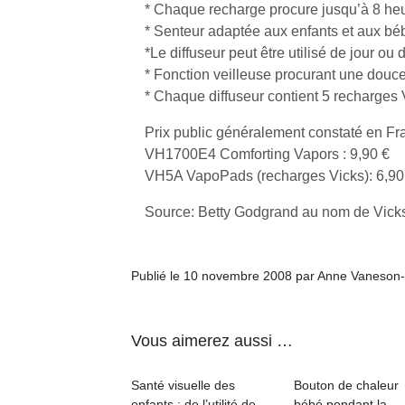
* Chaque recharge procure jusqu’à 8 heu
l’
* Senteur adaptée aux enfants et aux béb
NextGen,
Des
*Le diffuseur peut être utilisé de jour ou d
une
trampolines
* Fonction veilleuse procurant une douc
nouvelle
pour les
* Chaque diffuseur contient 5 recharge
Ap
trottinette
co
grands et
mécanique
Prix public généralement constaté en Fr
su
les petits !
Beeper
VH1700E4 Comforting Vapors : 9,90 €
de
Durant les
Les
co
VH5A VapoPads (recharges Vicks): 6,90
vacances
enfants
fe
estivales
débordent
he
Source: Betty Godgrand au nom de Vick
et avec le
souvent
di
retour des
d’énergie.
de
beaux
Varier les
re
jours, c’est
Publié le 10 novembre 2008 par Anne Vaneson
occupations
de
l’occasion
n’est pas
d’
rêvée
toujours
pe
pour les
Vous aimerez aussi …
simple.
pr
enfants
Conjuguer
15
de…
divertissement,
Santé visuelle des
Bouton de chaleur
activité
enfants : de l’utilité de
bébé pendant la