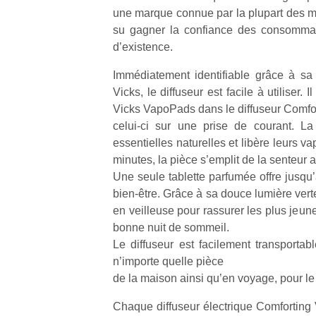
une marque connue par la plupart des 
su gagner la confiance des consommat
d’existence.
Immédiatement identifiable grâce à sa
Vicks, le diffuseur est facile à utiliser. Il
Un
Vicks VapoPads dans le diffuseur Comfor
celui-ci sur une prise de courant. La
essentielles naturelles et libère leurs va
p
minutes, la pièce s’emplit de la senteur 
e
Une seule tablette parfumée offre jusqu’
u
bien-être. Grâce à sa douce lumière verte
en veilleuse pour rassurer les plus jeun
bonne nuit de sommeil.
Le diffuseur est facilement transportabl
n’importe quelle pièce
cl
de la maison ainsi qu’en voyage, pour le c
Le
pe
Chaque diffuseur électrique Comforting 
qu