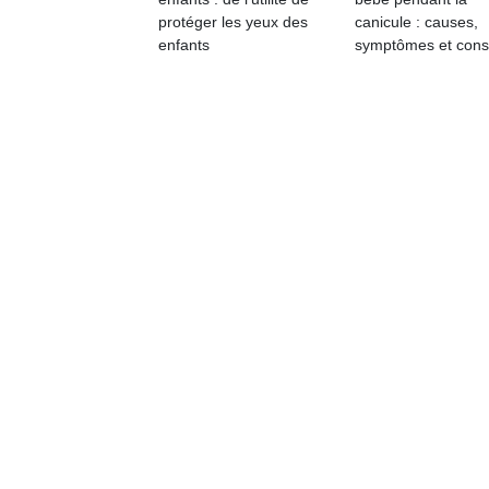
physique
protéger les yeux des
canicule : causes,
ou
enfants
symptômes et cons
apprentissage…