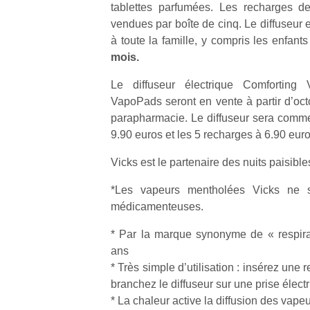
tablettes parfumées. Les recharges d
qu
so
vendues par boîte de cinq. Le diffuseur e
s
à toute la famille, y compris les enfant
c
mois.
p
en
Le diffuseur électrique Comforting
Do
VapoPads seront en vente à partir d’oc
me
parapharmacie. Le diffuseur sera commerc
am
9.90 euros et les 5 recharges à 6.90 euro
à 
co
Vicks est le partenaire des nuits paisibles
…
*Les vapeurs mentholées Vicks ne 
médicamenteuses.
* Par la marque synonyme de « respira
ans
* Très simple d’utilisation : insérez un
branchez le diffuseur sur une prise élect
* La chaleur active la diffusion des vap