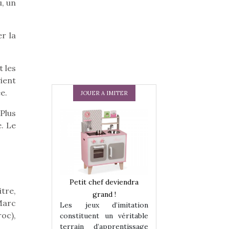
u, un
er la
t les
ient
e.
JOUER A IMITER
Plus
. Le
 en peluche
Petit chef deviendra
Une loutre en pe
tre,
enfants, un
grand !
pour les enfants
Marc
Les jeux d’imitation
 change des
animal qui chang
oc),
constituent un véritable
assiques !
grands classiqu
terrain d’apprentissage