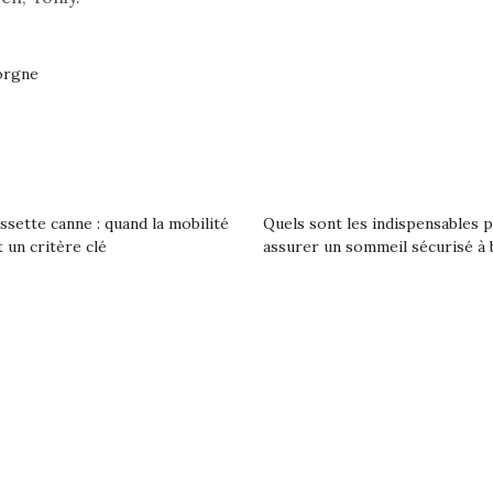
eluches quelles
Les peluc
qui permet aux enfants
es soient, sont des
qu’elles soi
d’explorer, comprendre
agnons pour les
compagnon
et s’approprier ce qu’ils…
s. Doudou, meilleur
enfants. Dou
orgne
objet à câliner,
ami, objet
ent,…
confident,…
ssette canne : quand la mobilité
Quels sont les indispensables 
 un critère clé
assurer un sommeil sécurisé à 
Le boom de l
pour enfant
qu’un
L’attrait p
est univer
 l’aventure était au
les plus pe
T’AS TON NERF ?
commencer à
out du jardin ?
A l’heure du
La trottinet
trois confinements
déconfinement, des
ssifs, des couvre-