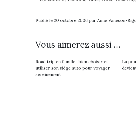
Les p
qu’ell
comp
enfant
Publié le 20 octobre 2006 par Anne Vaneson-Big
ami, 
confid
Vous aimerez aussi …
Road trip en famille : bien choisir et
La pou
utiliser son siège auto pour voyager
devient
sereinement
Et si
b
NextGen, une nouvelle
Après 
trottinette mécanique
Des trampolines pour les
succe