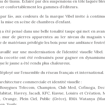
ons de tissus. Eclairé par des suspensions en tôle laquée ble
iser confortablement les gammes d’éditeurs.
 par là», aux couleurs de la marque Vibel invite à continu
à la mise en scène de chambres d’enfant.
) a été pensé dans une belle tonalité taupe qui met en avan
 Un mur de pierres apparentes au 1er niveau du magasin v
tte de matériaux privilégie les bois pour une ambiance feutré
illé sur une modernisation de l’identité visuelle Vibel. 
e la cocotte ont été redessinés pour gagner en dynamisme
ue le jaune a été rendu plus chaleureux.
ployé sur l’ensemble du réseau français et international.
rchitecture commerciale et identité visuelle :
loutre en peluche
Petit chef deviendra
Une loutre
 Bouygues Telecom, Champion, Club Med, Cofinoga, Deci
r les enfants, un
grand !
pour les 
itat, Havrey, Jacadi, KFC, Kiavue, Loisirs et Création, 
Les jeux d’imitation
al qui change des
animal qui
, Orange, Plein Ciel, Public (Grèce), RMA Watanya (Mar
constituent un véritable
ands classiques !
grands cl
terrain d’apprentissage
en, Yonly.