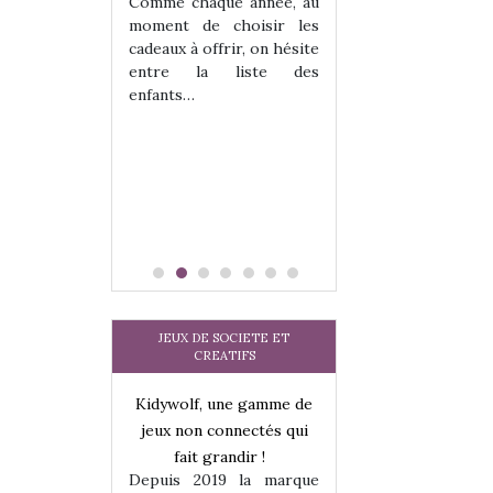
les enfants ?
Comme chaque année, au
Quelle que soit l
moment de choisir les
sous laquel
cadeaux à offrir, on hésite
matérialise le tipi 
entre la liste des
tissu, plastique…)
enfants…
petite tente posé
JEUX DE SOCIETE ET
CREATIFS
une gamme de
Kidywolf, une gamme de
Kidywolf, une ga
onnectés qui
jeux non connectés qui
jeux non connecté
randir !
fait grandir !
fait grandir 
9 la marque
Depuis 2019 la marque
Depuis 2019 la 