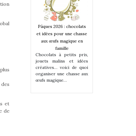
tion
obal
 : chocolats
Pâques 2026 : chocolats
Pâques 2026 : cho
ur une chasse
et idées pour une chasse
et idées pour une
magique en
aux œufs magique en
aux œufs magiqu
ille
famille
famille
 petits prix,
Chocolats à petits prix,
Chocolats à petit
ins et idées
jouets malins et idées
jouets malins et
voici de quoi
créatives… voici de quoi
créatives… voici 
plus
ne chasse aux
organiser une chasse aux
organiser une cha
ue…
œufs magique…
œufs magique…
e des
s et
e de