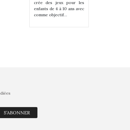
eux pour les
crée des jeux pour les
crée des jeux po
 à 10 ans avec
enfants de 4 à 10 ans avec
enfants de 4 à 10 a
tif…
comme objectif…
comme objectif…
édiées
S’ABONNER