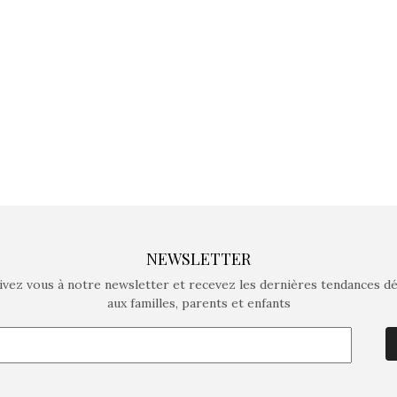
crée des jeux pour les
crée des j
enfants de 4 à 10 ans avec
enfants de 4
comme objectif…
comme objec
NEWSLETTER
ivez vous à notre newsletter et recevez les dernières tendances d
aux familles, parents et enfants