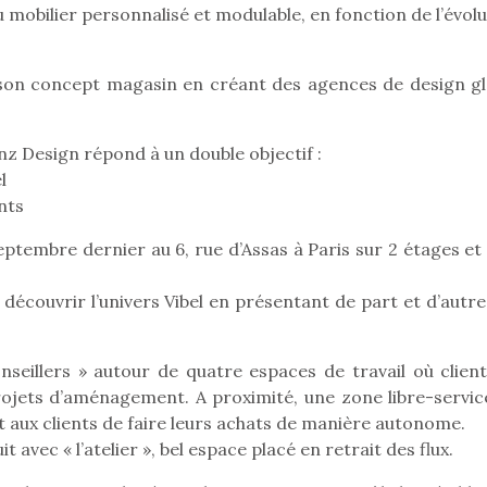
obilier personnalisé et modulable, en fonction de l’évolu
t son concept magasin en créant des agences de design gl
Pâques 2026 : chocolats
Pâques 2026
et idées pour une chasse
et idées po
aux œufs magique en
aux œufs 
z Design répond à un double objectif :
famille
fam
l
Chocolats à petits prix,
Chocolats à
nts
jouets malins et idées
jouets mal
créatives… voici de quoi
créatives… 
ptembre dernier au 6, rue d’Assas à Paris sur 2 étages et 
organiser une chasse aux
organiser u
œufs magique…
œufs magiq
à découvrir l’univers Vibel en présentant de part et d’autr
nseillers » autour de quatre espaces de travail où client
rojets d’aménagement. A proximité, une zone libre-servic
et aux clients de faire leurs achats de manière autonome.
t avec « l’atelier », bel espace placé en retrait des flux.