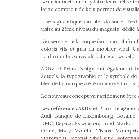
Les clients viennent y faire leurs sélecti
large comptoir de bois permet de visual
Une signalétique murale, «la suite, c’est
visite au 2ème niveau du magasin, dédié 
L’ensemble de la coque (sol, mur, plafond
coloris vifs et gais du mobilier Vibel.
renforcer la convivialité du lieu. La pale
AKDV et Prinz Design ont également trava
actuels, la typographie et le symbole d
bleu de la marque a été conservé tandis q
Le nouveau concept va rapidement être dé
Les références AKDV et Prinz Design en a
Une 
Audi, Banque de Luxembourg, Botanic,
pou
DMC, Espace Expansion, Fund Market, Hab
anim
Orian, Maty, Mondial Tissus, Monoprix
gr
Système U, Technal, Vibel, Vinci, Volkswag