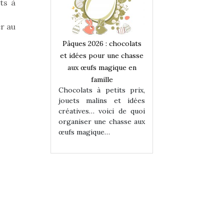
ts à
r au
 : chocolats
Pâques 2026 : chocolats
Pâques 2026 : cho
ur une chasse
et idées pour une chasse
et idées pour une
magique en
aux œufs magique en
aux œufs magiqu
ille
famille
famille
 petits prix,
Chocolats à petits prix,
Chocolats à petit
ins et idées
jouets malins et idées
jouets malins et
voici de quoi
créatives… voici de quoi
créatives… voici 
ne chasse aux
organiser une chasse aux
organiser une cha
ue…
œufs magique…
œufs magique…