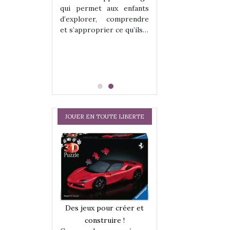
hes quelles
Les peluches q
qui permet aux enfants
ent, sont des
qu’elles soient, s
d’explorer, comprendre
s pour les
compagnons pou
et s’approprier ce qu’ils…
dou, meilleur
enfants. Doudou, m
 à câliner,
ami, objet à câ
confident,…
JOUER EN TOUTE LIBERTE
a trottinette
Comment choisir
Des jeux pour créer et
 : bien plus
cabanes et des tip
construire !