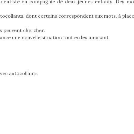
le dentiste en compagnie de deux jeunes enfants. Des mo
utocollants, dont certains correspondent aux mots, à place
Pâques 2026 : chocolats
Pâques 2026
ils peuvent chercher.
et idées pour une chasse
et idées po
ance une nouvelle situation tout en les amusant.
aux œufs magique en
aux œufs 
famille
fam
Chocolats à petits prix,
Chocolats à
jouets malins et idées
jouets mal
créatives… voici de quoi
créatives… 
organiser une chasse aux
organiser u
vec autocollants
œufs magique…
œufs magiq