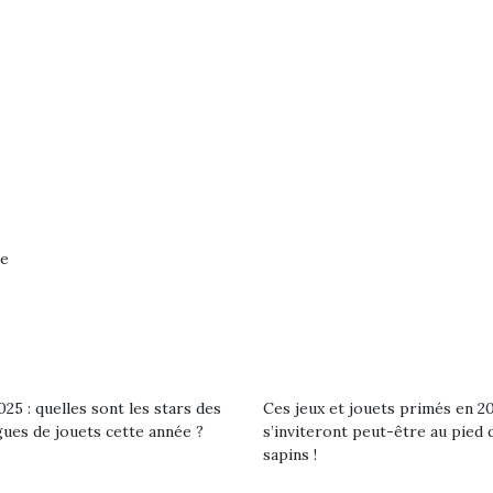
ne
loutre en peluche
Petit chef deviendra
Une loutre
25 : quelles sont les stars des
Ces jeux et jouets primés en 2
r les enfants, un
grand !
pour les 
gues de jouets cette année ?
s’inviteront peut-être au pied 
Les jeux d’imitation
al qui change des
animal qui
sapins !
constituent un véritable
ands classiques !
grands cl
terrain d’apprentissage