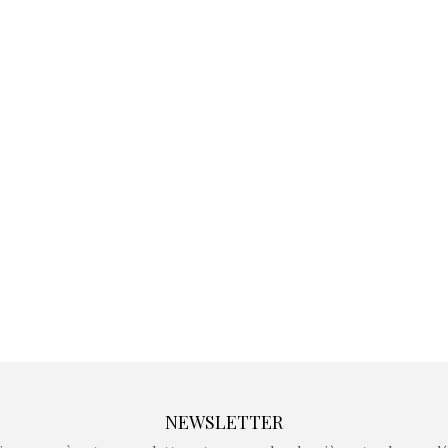
Kidywolf, une gamme de
Kidywolf, 
jeux non connectés qui
jeux non c
fait grandir !
fait g
Depuis 2019 la marque
Depuis 201
crée des jeux pour les
crée des j
enfants de 4 à 10 ans avec
enfants de 4
comme objectif…
comme objec
NEWSLETTER