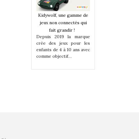
une gamme de
Kidywolf, une gamme de
Kidywolf, une ga
onnectés qui
jeux non connectés qui
jeux non connecté
randir !
fait grandir !
fait grandir 
9 la marque
Depuis 2019 la marque
Depuis 2019 la 
eux pour les
crée des jeux pour les
crée des jeux po
 à 10 ans avec
enfants de 4 à 10 ans avec
enfants de 4 à 10 a
tif…
comme objectif…
comme objectif…