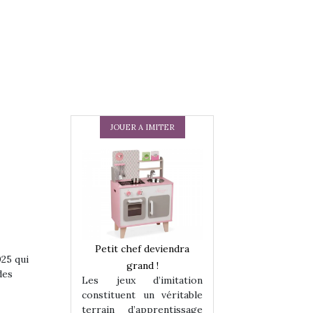
JOUER A IMITER
 en peluche
Petit chef deviendra
Une loutre en pe
025 qui
enfants, un
grand !
pour les enfants
des
Les jeux d’imitation
 change des
animal qui chang
constituent un véritable
assiques !
grands classiqu
terrain d’apprentissage