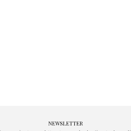
Kidywolf, une gamme de
Kidywolf, 
jeux non connectés qui
jeux non c
fait grandir !
fait g
Depuis 2019 la marque
Depuis 201
crée des jeux pour les
crée des j
enfants de 4 à 10 ans avec
enfants de 4
comme objectif…
comme objec
NEWSLETTER