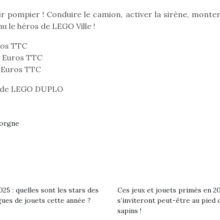
r pompier ! Conduire le camion, activer la sirène, monter
enu le héros de LEGO Ville !
ros TTC
5 Euros TTC
0 Euros TTC
m de LEGO DUPLO
gorgne
loutre en peluche
Petit chef deviendra
Une loutre
r les enfants, un
grand !
pour les 
25 : quelles sont les stars des
Ces jeux et jouets primés en 2
Les jeux d’imitation
al qui change des
animal qui
gues de jouets cette année ?
s’inviteront peut-être au pied 
constituent un véritable
ands classiques !
grands cl
sapins !
terrain d’apprentissage