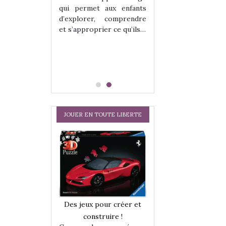
hes quelles
Les peluches q
qui permet aux enfants
ent, sont des
qu’elles soient, s
d’explorer, comprendre
s pour les
compagnons pou
et s’approprier ce qu’ils…
dou, meilleur
enfants. Doudou, m
 à câliner,
ami, objet à câ
confident,…
JOUER EN TOUTE LIBERTE
a trottinette
Comment choisir
Des jeux pour créer et
 : bien plus
cabanes et des tip
construire !