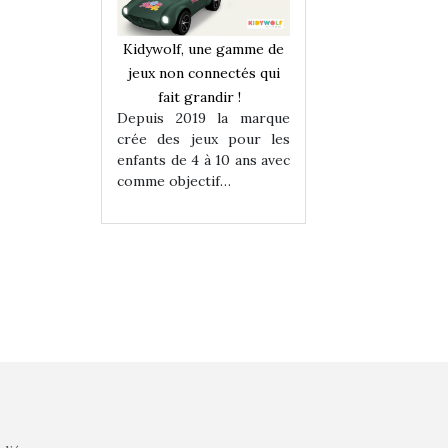
une gamme de
Kidywolf, une gamme de
Kidywolf, une ga
onnectés qui
jeux non connectés qui
jeux non connecté
randir !
fait grandir !
fait grandir 
9 la marque
Depuis 2019 la marque
Depuis 2019 la 
eux pour les
crée des jeux pour les
crée des jeux po
 à 10 ans avec
enfants de 4 à 10 ans avec
enfants de 4 à 10 a
tif…
comme objectif…
comme objectif…