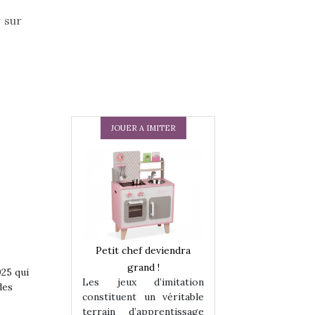
 sur
JOUER A IMITER
 en peluche
Petit chef deviendra
Une loutre en pe
enfants, un
grand !
pour les enfants
025 qui
Les jeux d’imitation
 change des
animal qui chang
des
constituent un véritable
assiques !
grands classiqu
terrain d’apprentissage