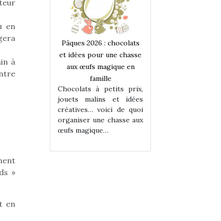
teur
u en
gera
 : chocolats
Pâques 2026 : chocolats
Pâques 2026 : cho
ur une chasse
et idées pour une chasse
et idées pour une
in à
magique en
aux œufs magique en
aux œufs magiqu
entre
ille
famille
famille
 petits prix,
Chocolats à petits prix,
Chocolats à petit
ins et idées
jouets malins et idées
jouets malins et
voici de quoi
créatives… voici de quoi
créatives… voici 
ne chasse aux
organiser une chasse aux
organiser une cha
ue…
œufs magique…
œufs magique…
nent
ds »
t en