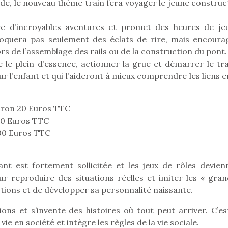
de, le nouveau thème train fera voyager le jeune construc
vre d’incroyables aventures et promet des heures de je
voquera pas seulement des éclats de rire, mais encoura
Pâques 2026 : chocolats
Pâques 2026
rs de l’assemblage des rails ou de la construction du pont.
et idées pour une chasse
et idées po
 le plein d’essence, actionner la grue et démarrer le tra
aux œufs magique en
aux œufs 
r l’enfant et qui l’aideront à mieux comprendre les liens 
famille
fam
Chocolats à petits prix,
Chocolats à
jouets malins et idées
jouets mal
nviron 20 Euros TTC
créatives… voici de quoi
créatives… 
 50 Euros TTC
organiser une chasse aux
organiser u
100 Euros TTC
œufs magique…
œufs magiq
fant est fortement sollicitée et les jeux de rôles devien
 reproduire des situations réelles et imiter les « gran
ions et de développer sa personnalité naissante.
ions et s’invente des histoires où tout peut arriver. C’es
 vie en société et intègre les règles de la vie sociale.