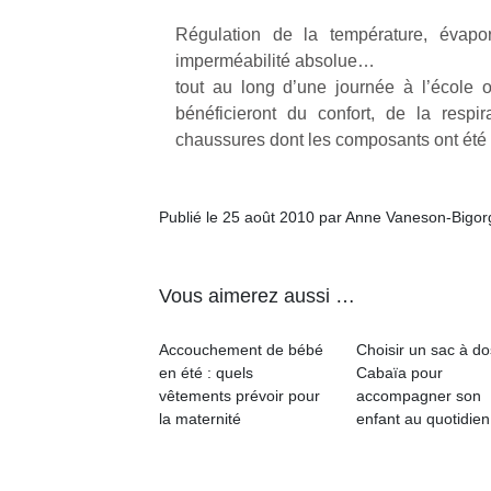
Régulation de la température, évapora
imperméabilité absolue…
tout au long d’une journée à l’école ou
bénéficieront du confort, de la respi
chaussures dont les composants ont été 
Un
Publié le 25 août 2010 par Anne Vaneson-Bigo
p
e
u
Vous aimerez aussi …
Accouchement de bébé
Choisir un sac à do
en été : quels
Cabaïa pour
vêtements prévoir pour
accompagner son
cl
la maternité
enfant au quotidien
Le
pe
qu