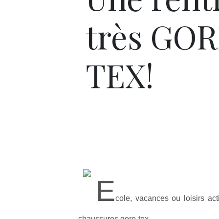
très GO
TEX!
E
cole, vacances ou loisirs act
chaussures gore-tex.