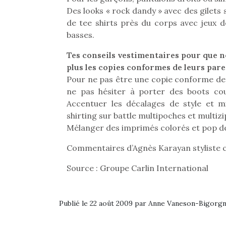
Les p
Des looks « rock dandy » avec des gilets 
qu’ell
comp
de tee shirts près du corps avec jeux 
enfant
basses.
ami, 
confid
Tes conseils vestimentaires pour que n
plus les copies conformes de leurs pare
Pour ne pas être une copie conforme de s
ne pas hésiter à porter des boots co
Accentuer les décalages de style et m
shirting sur battle multipoches et multizi
Mélanger des imprimés colorés et pop de
NextGen, une nouvelle
Commentaires d’Agnès Karayan styliste c
trottinette mécanique
Beeper
Source : Groupe Carlin International
Les enfants débordent
souvent d’énergie. Varier
Et si
les occupations n’est pas
toujours simple.
Publié le 22 août 2009 par Anne Vaneson-Bigorg
b
Conjuguer
Après 
Des trampolines pour les
divertissement, activité
succe