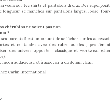
eluches quelles
Les peluc
qui permet aux enfants
serveurs sur tee shirts et pantalons droits. Des superposi
es soient, sont des
qu’elles soi
d’explorer, comprendre
agnons pour les
compagnon
de longueur se manches sur pantalons larges, loose, four
et s’approprier ce qu’ils…
s. Doudou, meilleur
enfants. Dou
objet à câliner,
ami, objet
ent,…
confident,…
os chérubins ne soient pas non
nts ?
es parents il est important de se lâcher sur les accessoir
urtes et costaudes avec des robes ou des jupes fémini
ixer des univers opposés : classique et workwear (che
ps).
 façon audacieuse et à associer à du denim clean.
T’AS TON NERF ?
A l’heure du
hez Carlin International
déconfinement, des
premières grosses
chaleurs et des futures
vacances estivales, le
 l’aventure était au
parc, le jardin, la…
Le boom de l
ne
out du jardin ?
pour enfant
trois confinements
ssifs, des couvre-