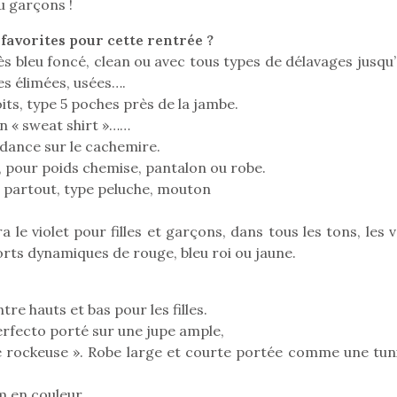
u garçons !
 favorites pour cette rentrée ?
ès bleu foncé, clean ou avec tous types de délavages jusqu
ies élimées, usées….
ts, type 5 poches près de la jambe.
n « sweat shirt »……
ndance sur le cachemire.
y, pour poids chemise, pantalon ou robe.
a partout, type peluche, mouton
le violet pour filles et garçons, dans tous les tons, les 
orts dynamiques de rouge, bleu roi ou jaune.
re hauts et bas pour les filles.
loutre en peluche
Petit chef deviendra
Une loutre
rfecto porté sur une jupe ample,
r les enfants, un
grand !
pour les 
e rockeuse ». Robe large et courte portée comme une tun
Les jeux d’imitation
al qui change des
animal qui
constituent un véritable
ands classiques !
grands cl
terrain d’apprentissage
m en couleur.