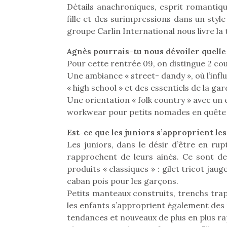
Détails anachroniques, esprit romantique
fille et des surimpressions dans un styl
groupe Carlin International nous livre la
Agnès pourrais-tu nous dévoiler quelle 
Pour cette rentrée 09, on distingue 2 cou
Une ambiance « street- dandy », où l’inf
« high school » et des essentiels de la ga
Une orientation « folk country » avec un
workwear pour petits nomades en quête 
Est-ce que les juniors s’approprient les
Les juniors, dans le désir d’être en rup
rapprochent de leurs ainés. Ce sont de
produits « classiques » : gilet tricot jau
caban pois pour les garçons.
Petits manteaux construits, trenchs trapè
les enfants s’approprient également des
tendances et nouveaux de plus en plus rap