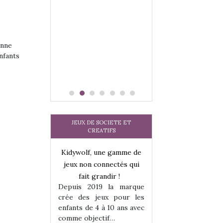
 jeu !
our la glisse
sel, et même
tits peuvent
 s’y initier.
enne
te…
nfants
JEUX DE SOCIETE ET
CREATIFS
une gamme de
Kidywolf, une gamme de
Kidywolf, une ga
onnectés qui
jeux non connectés qui
jeux non connecté
randir !
fait grandir !
fait grandir 
9 la marque
Depuis 2019 la marque
Depuis 2019 la 
eux pour les
crée des jeux pour les
crée des jeux po
 à 10 ans avec
enfants de 4 à 10 ans avec
enfants de 4 à 10 a
tif…
comme objectif…
comme objectif…