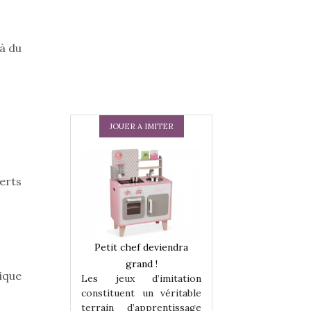
’à du
JOUER A IMITER
verts
 en peluche
Petit chef deviendra
Une loutre en pe
enfants, un
grand !
pour les enfants
ique
Les jeux d’imitation
 change des
animal qui chang
constituent un véritable
assiques !
grands classiqu
terrain d’apprentissage