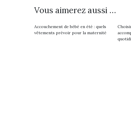
physique ou
grands et les petits !
feux
Vous aimerez aussi …
apprentissage…
Durant les vacances
diff
estivales et avec le
res
retour des beaux jours,
d’élo
Accouchement de bébé en été : quels
Choisi
c’est l’occasion rêvée
presqu
vêtements prévoir pour la maternité
accomp
pour les enfants de…
quotidi