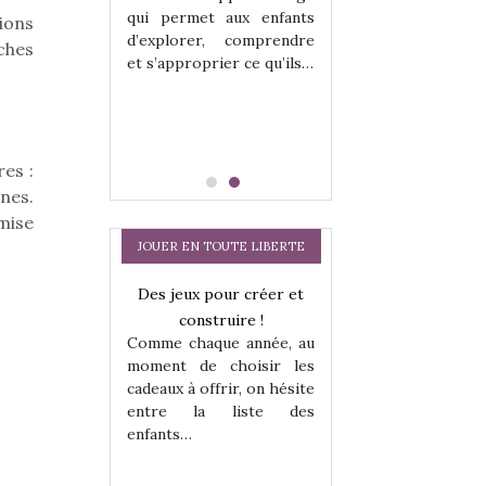
hes quelles
Les peluches q
qui permet aux enfants
tions
ent, sont des
qu’elles soient, s
d’explorer, comprendre
s pour les
compagnons pou
ches
et s’approprier ce qu’ils…
dou, meilleur
enfants. Doudou, m
 à câliner,
ami, objet à câ
confident,…
es :
nes.
mise
JOUER EN TOUTE LIBERTE
Des jeux pour créer et
Comment choisir
construire !
cabanes et des tip
Comme chaque année, au
les enfants ?
moment de choisir les
Quelle que soit l
cadeaux à offrir, on hésite
sous laquel
entre la liste des
matérialise le tipi 
enfants…
a trottinette
tissu, plastique…)
petite tente posé
 : bien plus