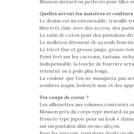
Blouson motard ou perfecto pour filles o
Quelles seront les matières et couleurs
Le denim est incontournable, travaillé tr
bleu très clair, avec des accros, des part
Le satin de coton pour des pantalons droi
Le molleton détourné de sa seule fonctio
Le tricot fine et grosse jauge, grosse te
Point fort sur les carreaux, tartans, vich
Indispensable, la touche de fourrure ser
retourné ou à poils plus longs.
La couleur que l’on ne manquera pas sera 
sombres (sapin, loden) le noir et des app
Tes coups de coeur ?
Les silhouettes aux volumes contrariés ent
Une 
Blouson prés du corps type motard ou pe
pou
froncée type jupon pour un look « dans
anim
sur un pantalon slim ou un caleçon.
gr
Pour les garçons, pantalons droits ou sli