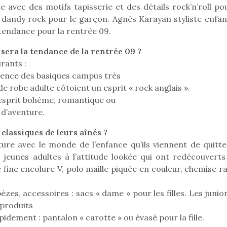
 avec des motifs tapisserie et des détails rock’n’roll pou
e dandy rock pour le garçon. Agnès Karayan styliste enfan
 tendance pour la rentrée 09.
Pâques 2026 : chocolats
Pâques 2026
sera la tendance de la rentrée 09 ?
et idées pour une chasse
et idées po
rants :
aux œufs magique en
aux œufs 
luence des basiques campus très
famille
fam
rde robe adulte côtoient un esprit « rock anglais ».
Chocolats à petits prix,
Chocolats à
 esprit bohème, romantique ou
jouets malins et idées
jouets mal
d’aventure.
créatives… voici de quoi
créatives… 
organiser une chasse aux
organiser u
 classiques de leurs aînés ?
œufs magique…
œufs magiq
ture avec le monde de l’enfance qu’ils viennent de quitte
 jeunes adultes à l’attitude lookée qui ont redécouverts
ge fine encolure V, polo maille piquée en couleur, chemise r
zes, accessoires : sacs « dame » pour les filles. Les junio
 produits
idement : pantalon « carotte » ou évasé pour la fille.