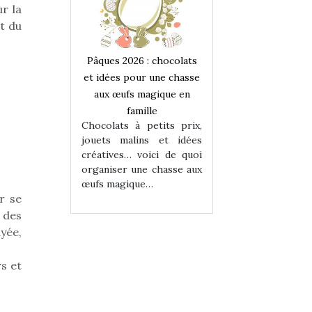
r la
t du
 : chocolats
Pâques 2026 : chocolats
Pâques 2026 : cho
ur une chasse
et idées pour une chasse
et idées pour une
magique en
aux œufs magique en
aux œufs magiqu
ille
famille
famille
 petits prix,
Chocolats à petits prix,
Chocolats à petit
ins et idées
jouets malins et idées
jouets malins et
voici de quoi
créatives… voici de quoi
créatives… voici 
ne chasse aux
organiser une chasse aux
organiser une cha
ue…
œufs magique…
œufs magique…
r se
 des
ayée,
rs et