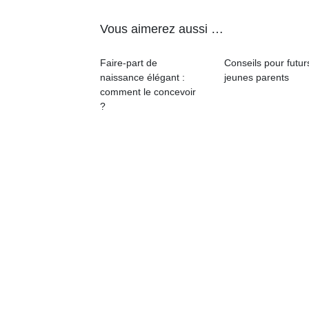
Vous aimerez aussi …
Faire-part de
Conseils pour futur
naissance élégant :
jeunes parents
comment le concevoir
Un
?
p
e
u
cl
Le
pe
qu